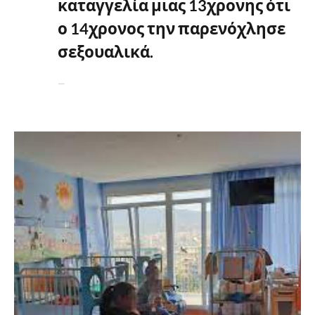
καταγγελία μιας 13χρονης
ότι
ο 14χρονος την παρενόχλησε
σεξουαλικά.