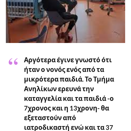
Αργότερα έγινε γνωστό ότι
ήταν ο νονός ενός από τα
μικρότερα παιδιά.
Το Τμήμα
Ανηλίκων ερευνά την
καταγγελία και τα παιδιά -ο
7χρονος και η 13χρονη- θα
εξεταστούν από
ιατροδικαστή ενώ και τα 37