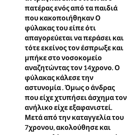
πατέρας ενός από τα παιδιά
που κακοποιήθηκαν Ο
φύλακας του είπε ότι
απαγορεύεται να περάσει και
τότε εκείνος τον έσπρωξε και
μπήκε στο νοσοκομείο
αναζητώντας τον 14χρονο. Ο
φύλακας κάλεσε την
αστυνομία . Όμως ο άνδρας
που είχε χτυπήσει άσχημα τον
ανήλικο είχε εξαφανιστεί.
Μετά από την καταγγελία του
7χρονου,
ακολούθησε και