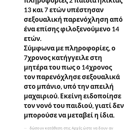
πληροφορίες 2 παιδιά ηλικίας
13 και 7 ετών υπέστησαν
σεξουαλική παρενόχληση από
ένα επίσης φιλοξενούμενο 14
ετών.
Σύμφωνα με πληροφορίες
, ο
7χρονος κατήγγειλε στη
μητέρα του πως ο 14χρονος
τον παρενόχλησε σεξουαλικά
στο μπάνιο, υπό την απειλή
μαχαιριού.
Εκείνη ειδοποίησε
τον νονό του παιδιού, γιατί δεν
μπορούσε να μεταβεί η ίδια.
δώσουν κατάθεση στις Αρχές ώστε να δουν αν