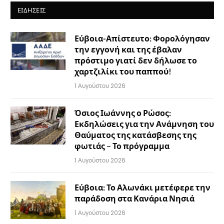
ΕΙΔΉΣΕΙΣ
Εύβοια-Απίστευτο: Φορολόγησαν
την εγγονή και της έβαλαν
πρόστιμο γιατί δεν δήλωσε το
χαρτζιλίκι του παππού!
1 Αυγούστου 2026
Όσιος Ιωάννης ο Ρώσος:
Εκδηλώσεις για την Ανάμνηση του
Θαύματος της κατάσβεσης της
φωτιάς – Το πρόγραμμα
1 Αυγούστου 2026
Εύβοια: Το Αλωνάκι μετέφερε την
παράδοση στα Κανάρια Νησιά
1 Αυγούστου 2026