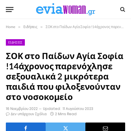
Home
»
Ειδήσεις
»
ΣΟΚ στο Παίδων Αγία Σοφία !14άχρονος παρενόχλησε σεξουαλικά 2 μικρότερα παιδιά που φιλοξενούνταν στο νοσοκομείο
ΕΙΔΉΣΕΙΣ
ΣΟΚ στο Παίδων Αγία Σοφία
!14άχρονος παρενόχλησε
σεξουαλικά 2 μικρότερα
παιδιά που φιλοξενούνταν
στο νοσοκομείο
16 Νοεμβρίου 2022
Updated:
11 Αυγούστου 2023
Δεν υπάρχουν Σχόλια
2 Mins Read