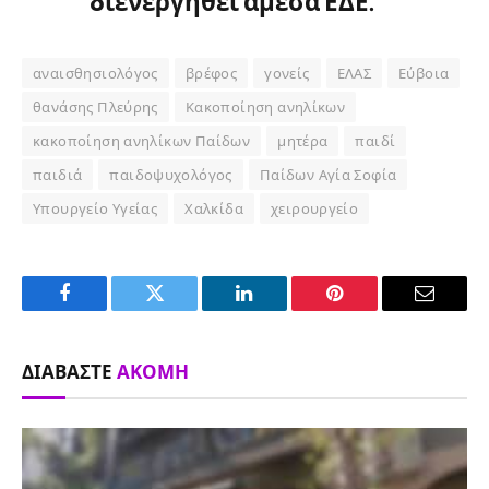
διενεργηθεί άμεσα ΕΔΕ.
αναισθησιολόγος
βρέφος
γονείς
ΕΛΑΣ
Εύβοια
θανάσης Πλεύρης
Κακοποίηση ανηλίκων
κακοποίηση ανηλίκων Παίδων
μητέρα
παιδί
παιδιά
παιδοψυχολόγος
Παίδων Αγία Σοφία
Υπουργείο Υγείας
Χαλκίδα
χειρουργείο
Facebook
Twitter
LinkedIn
Pinterest
Email
ΔΙΑΒΆΣΤΕ
ΑΚΌΜΗ