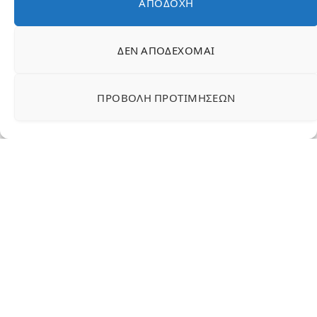
ΑΠΟΔΟΧΉ
Σε θέμα  που παρουσίασε το OPEN και η εκπομπή «Ανοι
ΔΕΝ ΑΠΟΔΈΧΟΜΑΙ
ΠΡΟΒΟΛΉ ΠΡΟΤΙΜΉΣΕΩΝ
Υπενθυμίζεται ότι τέτοιες εικόνες που
μέχρι πρότινος βλέπαμε σε χώρες του
εξωτερικού, όπως στη Βρετανία όπου