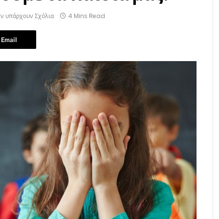
εν υπάρχουν Σχόλια
4 Mins Read
Email