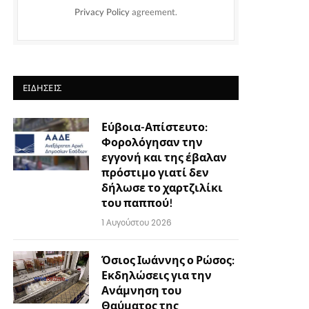
Privacy Policy
agreement.
ΕΙΔΉΣΕΙΣ
Εύβοια-Απίστευτο:
Φορολόγησαν την
εγγονή και της έβαλαν
πρόστιμο γιατί δεν
δήλωσε το χαρτζιλίκι
του παππού!
1 Αυγούστου 2026
Όσιος Ιωάννης ο Ρώσος:
Εκδηλώσεις για την
Ανάμνηση του
Θαύματος της