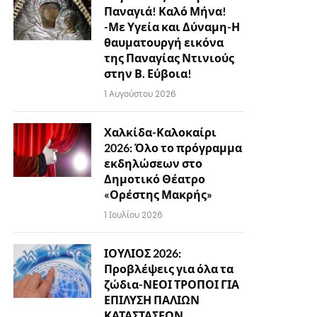
Παναγιά! Καλό Μήνα!
-Με Υγεία και Δύναμη-Η
θαυματουργή εικόνα
της Παναγίας Ντινιούς
στην Β. Εύβοια!
1 Αυγούστου 2026
Χαλκίδα-Καλοκαίρι
2026: Όλο το πρόγραμμα
εκδηλώσεων στο
Δημοτικό Θέατρο
«Ορέστης Μακρής»
1 Ιουλίου 2026
ΙΟΥΛΙΟΣ 2026:
Προβλέψεις για όλα τα
ζώδια-ΝΕΟΙ ΤΡΟΠΟΙ ΓΙΑ
ΕΠΙΛΥΣΗ ΠΑΛΙΩΝ
ΚΑΤΑΣΤΑΣΕΩΝ…