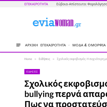
ΕΠΙΚΑΙΡΌΤΗΤΑ
ΑΡΧΙΚΉ
ΕΠΙΚΑΙΡΌΤΗΤΑ
ΜΌΔΑ & ΟΜΟΡΦΙΆ
Home
»
Ειδήσεις
»
Σχολικός εκφοβισμός: Η συχνότερη μο
ΕΙΔΉΣΕΙΣ
Σχολικός εκφοβισμ
bullying περνά απαρ
Πως να προστατεύσο