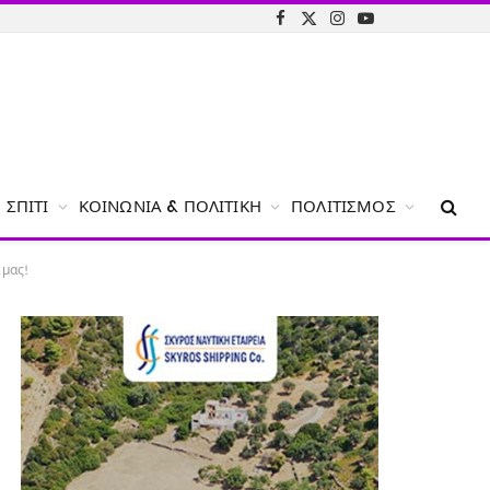
Facebook
X
Instagram
YouTube
(Twitter)
ΣΠΊΤΙ
ΚΟΙΝΩΝΊΑ & ΠΟΛΙΤΙΚΉ
ΠΟΛΙΤΙΣΜΌΣ
 μας!