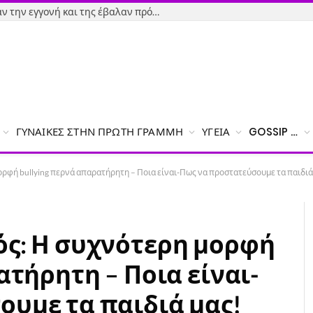
Εύβοια-Απίστευτο: Φορολόγησαν την εγγονή και της έβαλαν πρόστιμο γιατί δεν δήλωσε το χαρτζιλίκι του παππού!
ΓΥΝΑΊΚΕΣ ΣΤΗΝ ΠΡΏΤΗ ΓΡΑΜΜΉ
ΥΓΕΊΑ
GOSSIP …
ρφή bullying περνά απαρατήρητη – Ποια είναι-Πως να προστατεύσουμε τα παιδιά
ός: Η συχνότερη μορφή
ατήρητη – Ποια είναι-
υμε τα παιδιά μας!