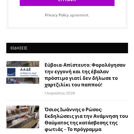
Privacy Policy
agreement.
ΕΙΔΉΣΕΙΣ
Εύβοια-Απίστευτο: Φορολόγησαν
την εγγονή και της έβαλαν
πρόστιμο γιατί δεν δήλωσε το
χαρτζιλίκι του παππού!
1 Αυγούστου 2026
Όσιος Ιωάννης ο Ρώσος:
Εκδηλώσεις για την Ανάμνηση του
Θαύματος της κατάσβεσης της
φωτιάς – Το πρόγραμμα