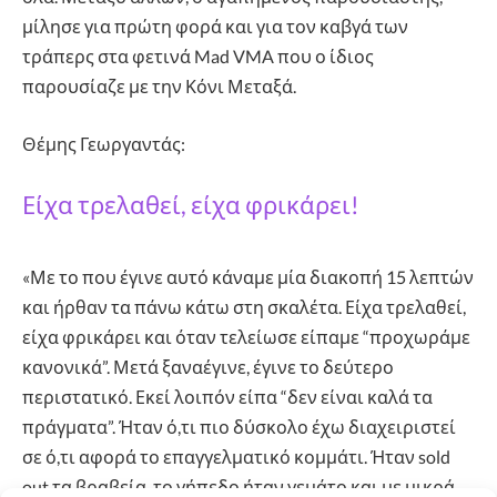
μίλησε για πρώτη φορά και για τον καβγά των
τράπερς στα φετινά Mad VMA που ο ίδιος
παρουσίαζε με την Κόνι Μεταξά.
Θέμης Γεωργαντάς:
Είχα τρελαθεί, είχα φρικάρει!
«Με το που έγινε αυτό κάναμε μία διακοπή 15 λεπτών
και ήρθαν τα πάνω κάτω στη σκαλέτα. Είχα τρελαθεί,
είχα φρικάρει και όταν τελείωσε είπαμε “προχωράμε
κανονικά”. Μετά ξαναέγινε, έγινε το δεύτερο
περιστατικό. Εκεί λοιπόν είπα “δεν είναι καλά τα
πράγματα”. Ήταν ό,τι πιο δύσκολο έχω διαχειριστεί
σε ό,τι αφορά το επαγγελματικό κομμάτι. Ήταν sold
out τα βραβεία, το γήπεδο ήταν γεμάτο και με μικρά