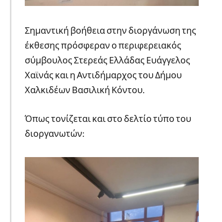
Σημαντική βοήθεια στην διοργάνωση της
έκθεσης πρόσφεραν ο περιφερειακός
σύμβουλος Στερεάς Ελλάδας Ευάγγελος
Χαϊνάς και η Αντιδήμαρχος του Δήμου
Χαλκιδέων Βασιλική Κόντου.
Όπως τονίζεται και στο δελτίο τύπο του
διοργανωτών: