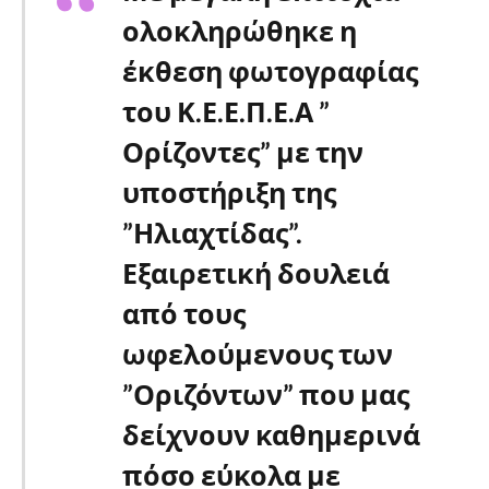
ολοκληρώθηκε η
έκθεση φωτογραφίας
του Κ.Ε.Ε.Π.Ε.Α ”
Ορίζοντες” με την
υποστήριξη της
”Ηλιαχτίδας”.
Εξαιρετική δουλειά
από τους
ωφελούμενους των
”Οριζόντων” που μας
δείχνουν καθημερινά
πόσο εύκολα με