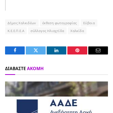
Δήμος Χαλκιδέων
έκθεση φωτογραφίας
Εύβοια
Κ.Ε.Ε.Π.Ε.Α
σύλλογος Ηλιαχτίδα
Χαλκίδα
Facebook
Twitter
LinkedIn
Pinterest
Email
ΔΙΑΒΆΣΤΕ
ΑΚΌΜΗ