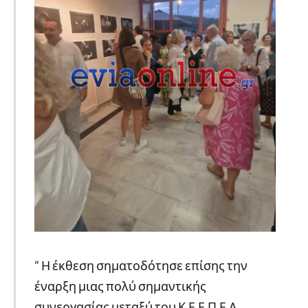
” Η έκθεση σηματοδότησε επίσης την
έναρξη μιας πολύ σημαντικής
συνεργασίας μεταξύ του Κ.Ε.Ε.Π.Ε.Α.