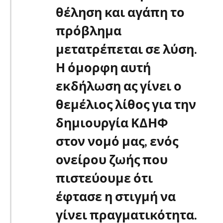
θέληση και αγάπη το
πρόβλημα
μετατρέπεται σε λύση.
Η όμορφη αυτή
εκδήλωση ας γίνει ο
θεμέλιος λίθος για την
δημιουργία ΚΔΗΦ
στον νομό μας, ενός
ονείρου ζωής που
πιστεύουμε ότι
έφτασε η στιγμή να
γίνει πραγματικότητα.