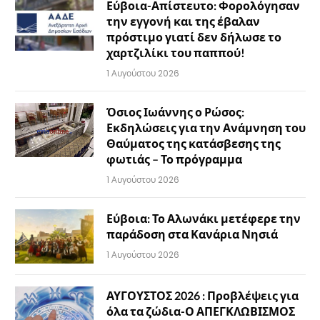
Εύβοια-Απίστευτο: Φορολόγησαν
την εγγονή και της έβαλαν
πρόστιμο γιατί δεν δήλωσε το
χαρτζιλίκι του παππού!
1 Αυγούστου 2026
Όσιος Ιωάννης ο Ρώσος:
Εκδηλώσεις για την Ανάμνηση του
Θαύματος της κατάσβεσης της
φωτιάς – Το πρόγραμμα
1 Αυγούστου 2026
Εύβοια: Το Αλωνάκι μετέφερε την
παράδοση στα Κανάρια Νησιά
1 Αυγούστου 2026
ΑΥΓΟΥΣΤΟΣ 2026 : Προβλέψεις για
όλα τα ζώδια-Ο ΑΠΕΓΚΛΩΒΙΣΜΟΣ