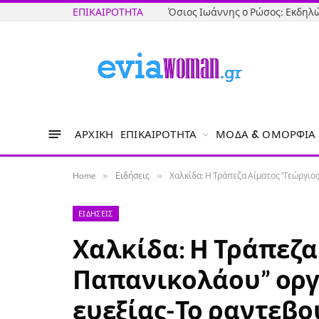
ΕΠΙΚΑΙΡΌΤΗΤΑ
ΑΡΧΙΚΉ
ΕΠΙΚΑΙΡΌΤΗΤΑ
ΜΌΔΑ & ΟΜΟΡΦΙΆ
Home
»
Ειδήσεις
»
Χαλκίδα: Η Τράπεζα Αίματος “Γεώργιο
ΕΙΔΉΣΕΙΣ
Χαλκίδα: Η Τράπεζα
Παπανικολάου” οργ
ευεξίας-Το ραντεβο