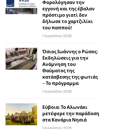
Φορολόγησαν την
εγγονή και της έβαλαν
πρόστιμο γιατί δεν
δήλωσε το χαρτζιλίκι
του παππού!
1 Αυγούστου 2026
Όσιος Ιωάννης ο Ρώσος:
Εκδηλώσεις για την
Ανάμνηση του
Θαύματος της
κατάσβεσης της φωτιάς
– Το πρόγραμμα
1 Αυγούστου 2026
Εύβοια: Το Αλωνάκι
μετέφερε την παράδοση
στα Κανάρια Νησιά
1 Αυγούστου 2026