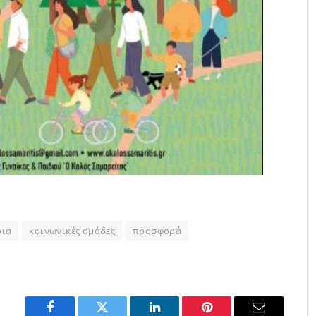
οια
κοινωνικές ομάδες
προσφορά