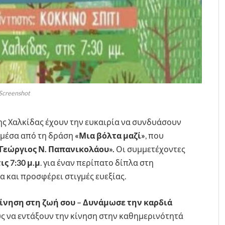
Screenshot
 της Χαλκίδας έχουν την ευκαιρία να συνδυάσουν
 μέσα από τη δράση
«Μια βόλτα μαζί»
, που
«Γεώργιος Ν. Παπανικολάου».
Οι συμμετέχοντες
ις 7:30 μ.μ
. για έναν περίπατο δίπλα στη
α και προσφέρει στιγμές ευεξίας.
κίνηση στη ζωή σου – Δυνάμωσε την καρδιά
υς να εντάξουν την κίνηση στην καθημερινότητά