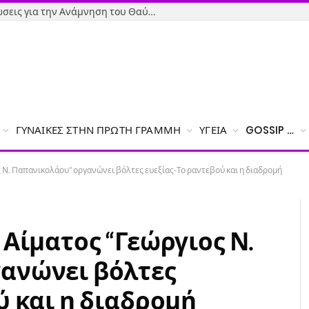
Όσιος Ιωάννης ο Ρώσος: Εκδηλώσεις για την Ανάμνηση του Θαύματος της κατάσβεσης της φωτιάς – Το πρόγραμμα
ΓΥΝΑΊΚΕΣ ΣΤΗΝ ΠΡΏΤΗ ΓΡΑΜΜΉ
ΥΓΕΊΑ
GOSSIP …
ς Ν. Παπανικολάου” οργανώνει βόλτες ευεξίας-Το ραντεβού και η διαδρομή
 Αίματος “Γεώργιος Ν.
ανώνει βόλτες
ύ και η διαδρομή