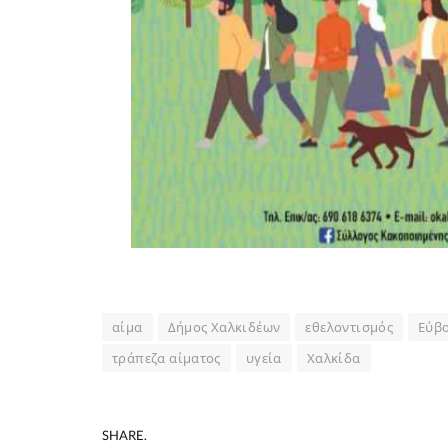
αίμα
Δήμος Χαλκιδέων
εθελοντισμός
Εύβ
τράπεζα αίματος
υγεία
Χαλκίδα
SHARE.