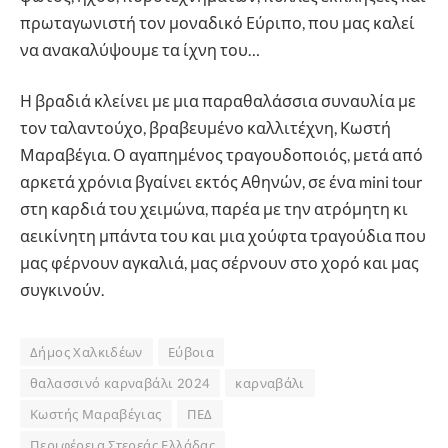
πρωταγωνιστή τον μοναδικό Εύριπο, που μας καλεί
να ανακαλύψουμε τα ίχνη του…
Η βραδιά κλείνει με μια παραθαλάσσια συναυλία με
τον ταλαντούχο, βραβευμένο καλλιτέχνη, Κωστή
Μαραβέγια. Ο αγαπημένος τραγουδοποιός, μετά από
αρκετά χρόνια βγαίνει εκτός Αθηνών, σε ένα mini tour
στη καρδιά του χειμώνα, παρέα με την ατρόμητη κι
αεικίνητη μπάντα του και μια χούφτα τραγούδια που
μας φέρνουν αγκαλιά, μας σέρνουν στο χορό και μας
συγκινούν.
Δήμος Χαλκιδέων
Εύβοια
θαλασσινό καρναβάλι 2024
καρναβάλι
Κωστής Μαραβέγιας
ΠΕΔ
Περιφέρεια Στερεάς Ελλάδας