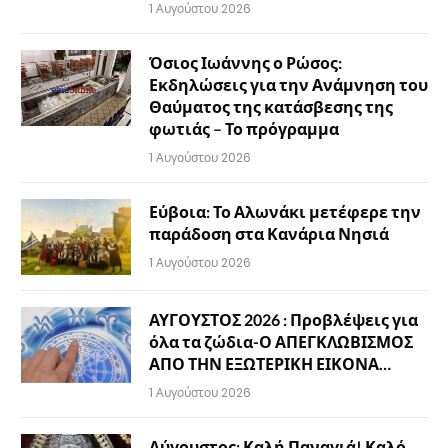
1 Αυγούστου 2026
Όσιος Ιωάννης ο Ρώσος:
Εκδηλώσεις για την Ανάμνηση του
Θαύματος της κατάσβεσης της
φωτιάς – Το πρόγραμμα
1 Αυγούστου 2026
Εύβοια: Το Αλωνάκι μετέφερε την
παράδοση στα Κανάρια Νησιά
1 Αυγούστου 2026
ΑΥΓΟΥΣΤΟΣ 2026 : Προβλέψεις για
όλα τα ζώδια-Ο ΑΠΕΓΚΛΩΒΙΣΜΟΣ
ΑΠΟ ΤΗΝ ΕΞΩΤΕΡΙΚΗ ΕΙΚΟΝΑ…
1 Αυγούστου 2026
Αύγουστος: Καλή Παναγιά! Καλό