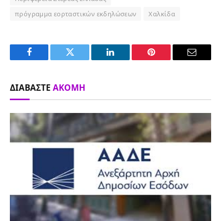
πρόγραμμα εορταστικών εκδηλώσεων
Χαλκίδα
Facebook
Twitter
LinkedIn
Pinterest
Email
ΔΙΑΒΆΣΤΕ
ΑΚΌΜΗ