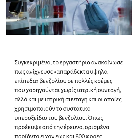
Συγκεκριμένα, το εργαστήριο ανακοίνωσε
πως ανίχνευσε «απαράδεκτα υψηλά
επίπεδα» βενζολίου σε πολλές κρέμες
που χορηγούνται χωρίς ιατρική συνταγή,
αλλά και με ιατρική συνταγή και οι οποίες
χρησιμοποιούν το συστατικό
υπεροξείδιο του βενζολίου. Όπως
προέκυψε από την έρευνα, ορισμένα
προϊόντα είχαν έως και 800 φορές