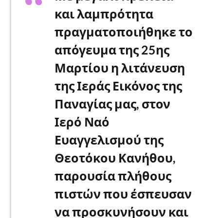
και λαμπρότητα
πραγματοποιήθηκε το
απόγευμα της 25ης
Μαρτίου η λιτάνευση
της Ιεράς Εικόνος της
Παναγίας μας, στον
Ιερό Ναό
Ευαγγελισμού της
Θεοτόκου Κανήθου,
παρουσία πλήθους
πιστών που έσπευσαν
να προσκυνήσουν και