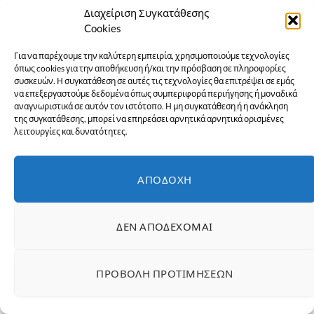
Διαχείριση Συγκατάθεσης
Cookies
Για να παρέχουμε την καλύτερη εμπειρία, χρησιμοποιούμε τεχνολογίες
όπως cookies για την αποθήκευση ή/και την πρόσβαση σε πληροφορίες
συσκευών. Η συγκατάθεση σε αυτές τις τεχνολογίες θα επιτρέψει σε εμάς
να επεξεργαστούμε δεδομένα όπως συμπεριφορά περιήγησης ή μοναδικά
αναγνωριστικά σε αυτόν τον ιστότοπο. Η μη συγκατάθεση ή η ανάκληση
της συγκατάθεσης, μπορεί να επηρεάσει αρνητικά αρνητικά ορισμένες
λειτουργίες και δυνατότητες.
ΑΠΟΔΟΧΉ
ΔΕΝ ΑΠΟΔΈΧΟΜΑΙ
ΠΡΟΒΟΛΉ ΠΡΟΤΙΜΉΣΕΩΝ