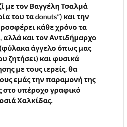
ί με τον Βαγγέλη Τσαλμά
ία του τα donuts”) και την
ροσφέρει κάθε χρόνο τα
, αλλά και τον Αντιδήμαρχο
(φύλακα άγγελο όπως μας
ου ζητήσει) και φυσικά
ης με τους ιερείς, θα
λους εμάς την παραμονή της
ς στο υπέροχο γραφικό
οσιά Χαλκίδας.