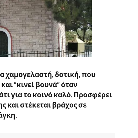
τα χαμογελαστή, δοτική, που
 και “κινεί βουνά” όταν
άτι για το κοινό καλό. Προσφέρει
ς και στέκεται βράχος σε
άγκη.