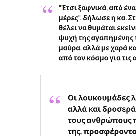
“Έτσι ξαφνικά, από ένα
μέρες”, δήλωσε η κα. Σ
θέλει να θυμάται εκείν
ψυχή της αγαπημένης τ
μαύρα, αλλά με χαρά κα
από τον κόσμο για τις 
Οι λουκουμάδες λο
αλλά και δροσερά
τους ανθρώπους 
της, προσφέροντα