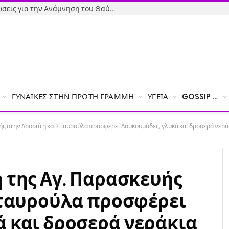
Όσιος Ιωάννης ο Ρώσος: Εκδηλώσεις για την Ανάμνηση του Θαύματος της κατάσβεσης της φωτιάς – Το πρόγραμμα
ΓΥΝΑΊΚΕΣ ΣΤΗΝ ΠΡΏΤΗ ΓΡΑΜΜΉ
ΥΓΕΊΑ
GOSSIP …
ής στην Δροσιά η κα. Σταυρούλα προσφέρει Λουκουμάδες, γλυκά και δροσερά νερά
 της Αγ. Παρασκευής
Σταυρούλα προσφέρει
ά και δροσερά νεράκια