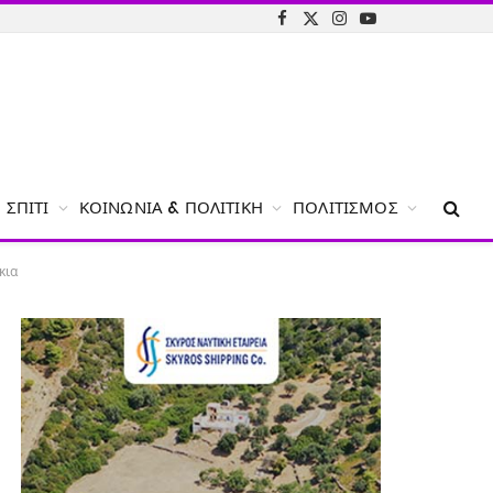
Facebook
X
Instagram
YouTube
(Twitter)
ΣΠΊΤΙ
ΚΟΙΝΩΝΊΑ & ΠΟΛΙΤΙΚΉ
ΠΟΛΙΤΙΣΜΌΣ
κια