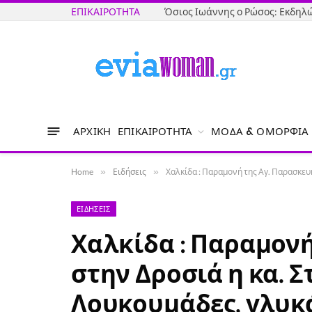
ΕΠΙΚΑΙΡΌΤΗΤΑ
ΑΡΧΙΚΉ
ΕΠΙΚΑΙΡΌΤΗΤΑ
ΜΌΔΑ & ΟΜΟΡΦΙΆ
Home
»
Ειδήσεις
»
Χαλκίδα : Παραμονή της Αγ. Παρασκευ
ΕΙΔΉΣΕΙΣ
Χαλκίδα : Παραμονή
στην Δροσιά η κα. 
Λουκουμάδες, γλυκ