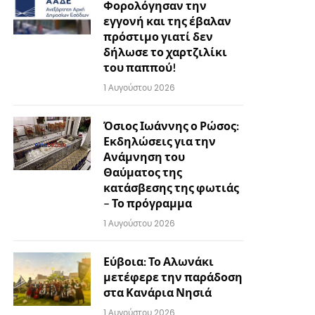
Φορολόγησαν την
εγγονή και της έβαλαν
πρόστιμο γιατί δεν
δήλωσε το χαρτζιλίκι
του παππού!
1 Αυγούστου 2026
Όσιος Ιωάννης ο Ρώσος:
Εκδηλώσεις για την
Ανάμνηση του
Θαύματος της
κατάσβεσης της φωτιάς
– Το πρόγραμμα
1 Αυγούστου 2026
Εύβοια: Το Αλωνάκι
μετέφερε την παράδοση
στα Κανάρια Νησιά
1 Αυγούστου 2026