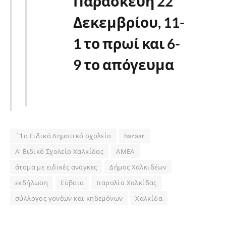
Παρασκευή 22
Δεκεμβρίου, 11-
1 το πρωί και 6-
9 το απόγευμα
΄1ο Ειδικό Δημοτικό σχολείο
bazaar
Α’ Ειδικό Σχολείο Χαλκίδας
ΑΜΕΑ
άτομα με ειδικές ανάγκες
Δήμος Χαλκιδέων
εκδήλωση
Εύβοια
παραλία Χαλκίδας
σύλλογος γονέων και κηδεμόνων
Χαλκίδα