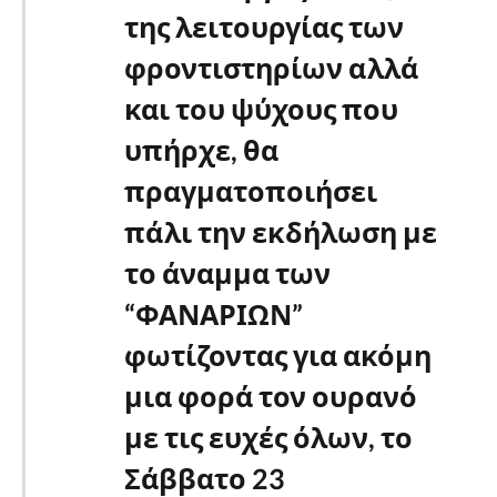
της λειτουργίας των
φροντιστηρίων αλλά
και του ψύχους που
υπήρχε, θα
πραγματοποιήσει
πάλι την εκδήλωση με
το άναμμα των
“ΦΑΝΑΡΙΩΝ”
φωτίζοντας για ακόμη
μια φορά τον ουρανό
με τις ευχές όλων, το
Σάββατο 23