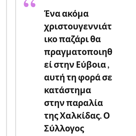
Ένα ακόμα
χριστουγεννιάτ
ικο παζάρι θα
πραγματοποιηθ
εί στην Εύβοια ,
αυτή τη φορά σε
κατάστημα
στην παραλία
της Χαλκίδας. Ο
Σύλλογος