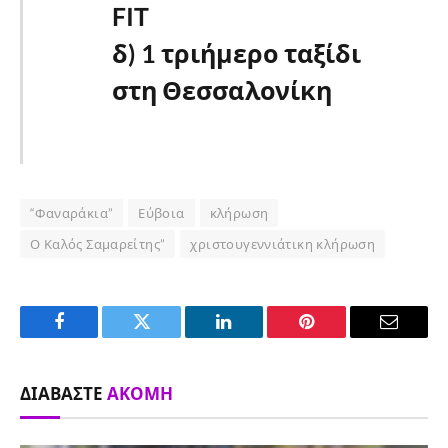
FIT
δ) 1 τριήμερο ταξίδι
στη Θεσσαλονίκη
“Φαναράκια”
Εύβοια
κλήρωση
Ο Καλός Σαμαρείτης”
χριστουγεννιάτικη κλήρωση
Facebook
Twitter
LinkedIn
Pinterest
Email
ΔΙΑΒΆΣΤΕ
ΑΚΌΜΗ