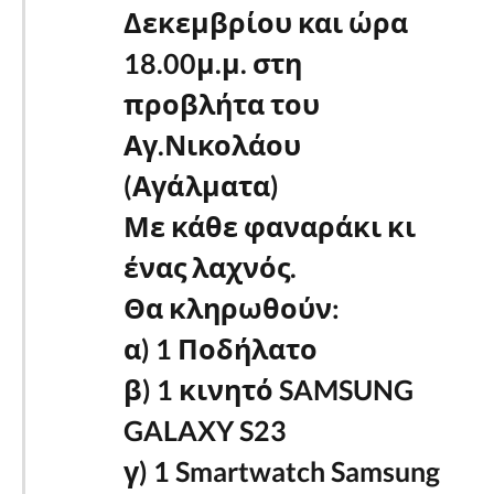
Δεκεμβρίου και ώρα
18.00μ.μ. στη
προβλήτα του
Αγ.Νικολάου
(Αγάλματα)
Με κάθε φαναράκι κι
ένας λαχνός.
Θα κληρωθούν:
α) 1 Ποδήλατο
β) 1 κινητό SAMSUNG
GALAXY S23
γ) 1 Smartwatch Samsung