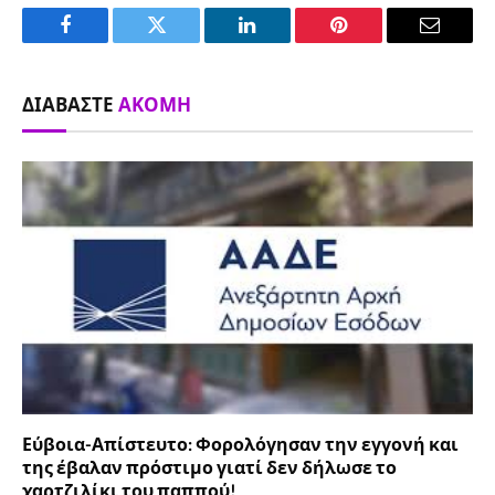
Facebook
Twitter
LinkedIn
Pinterest
Email
ΔΙΑΒΆΣΤΕ
ΑΚΌΜΗ
Εύβοια-Απίστευτο: Φορολόγησαν την εγγονή και
της έβαλαν πρόστιμο γιατί δεν δήλωσε το
χαρτζιλίκι του παππού!