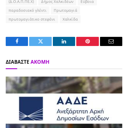
(Δ.Ο.Α.Π.ΠΕ.Χ)
Δήμος Χαλκιδέων
Εύβοια
παραδοσιακό γλέντι
Πρωτομαγιά
πρωτομαγιάτικο στεφάνι
Χαλκίδα
Facebook
Twitter
LinkedIn
Pinterest
Email
ΔΙΑΒΆΣΤΕ
ΑΚΌΜΗ