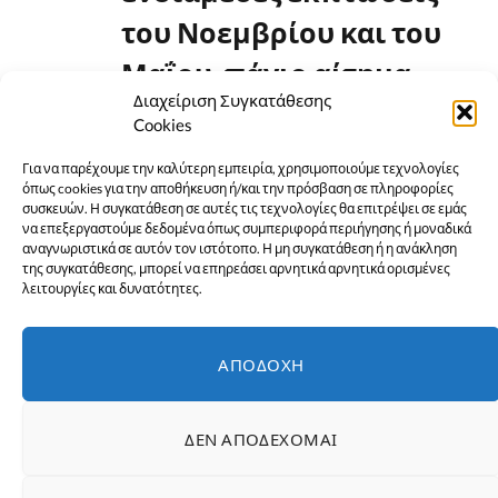
του Νοεμβρίου και του
Μαΐου, πάγιο αίτημα
Διαχείριση Συγκατάθεσης
του Εμπορικού
Cookies
Συλλόγου Χαλκίδας και
Για να παρέχουμε την καλύτερη εμπειρία, χρησιμοποιούμε τεχνολογίες
όλων των εμπόρων
όπως cookies για την αποθήκευση ή/και την πρόσβαση σε πληροφορίες
συσκευών. Η συγκατάθεση σε αυτές τις τεχνολογίες θα επιτρέψει σε εμάς
να επεξεργαστούμε δεδομένα όπως συμπεριφορά περιήγησης ή μοναδικά
της χώρας.
αναγνωριστικά σε αυτόν τον ιστότοπο. Η μη συγκατάθεση ή η ανάκληση
της συγκατάθεσης, μπορεί να επηρεάσει αρνητικά αρνητικά ορισμένες
λειτουργίες και δυνατότητες.
ΑΠΟΔΟΧΉ
Επίσης μετά τη τροπολογία
ΔΕΝ ΑΠΟΔΈΧΟΜΑΙ
του Υπουργείου Ανάπτυξης και
Επενδύσεων αλλαγές