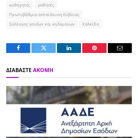
καθηγητές
μαθητές
Πρωτοβάθμια εκπαίδευση Εύβοιας
Σύλλογος γονέων και κηδεμόνων
Χαλκίδα
Facebook
Twitter
LinkedIn
Pinterest
Email
ΔΙΑΒΆΣΤΕ
ΑΚΌΜΗ