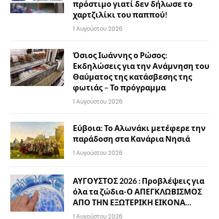
πρόστιμο γιατί δεν δήλωσε το
χαρτζιλίκι του παππού!
1 Αυγούστου 2026
Όσιος Ιωάννης ο Ρώσος:
Εκδηλώσεις για την Ανάμνηση του
Θαύματος της κατάσβεσης της
φωτιάς – Το πρόγραμμα
1 Αυγούστου 2026
Εύβοια: Το Αλωνάκι μετέφερε την
παράδοση στα Κανάρια Νησιά
1 Αυγούστου 2026
ΑΥΓΟΥΣΤΟΣ 2026 : Προβλέψεις για
όλα τα ζώδια-Ο ΑΠΕΓΚΛΩΒΙΣΜΟΣ
ΑΠΟ ΤΗΝ ΕΞΩΤΕΡΙΚΗ ΕΙΚΟΝΑ…
1 Αυγούστου 2026