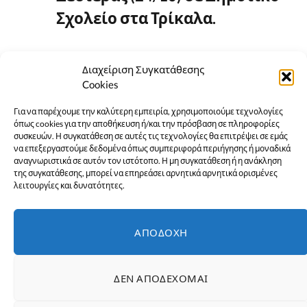
Σχολείο στα Τρίκαλα.
Διαχείριση Συγκατάθεσης
Cookies
Για να παρέχουμε την καλύτερη εμπειρία, χρησιμοποιούμε τεχνολογίες
όπως cookies για την αποθήκευση ή/και την πρόσβαση σε πληροφορίες
συσκευών. Η συγκατάθεση σε αυτές τις τεχνολογίες θα επιτρέψει σε εμάς
να επεξεργαστούμε δεδομένα όπως συμπεριφορά περιήγησης ή μοναδικά
αναγνωριστικά σε αυτόν τον ιστότοπο. Η μη συγκατάθεση ή η ανάκληση
της συγκατάθεσης, μπορεί να επηρεάσει αρνητικά αρνητικά ορισμένες
λειτουργίες και δυνατότητες.
ΑΠΟΔΟΧΉ
Αφορμή για το περιστατικό
σύμφωνα με τις πληροφορίες
ΔΕΝ ΑΠΟΔΈΧΟΜΑΙ
του trikalavoice, στάθηκε το