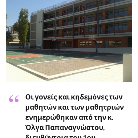
Οι γονείς και κηδεμόνες των
μαθητών και των μαθητριών
ενημερώθηκαν από την κ.
Όλγα Παπαναγνώστου,
διευθύντρια του 1ου