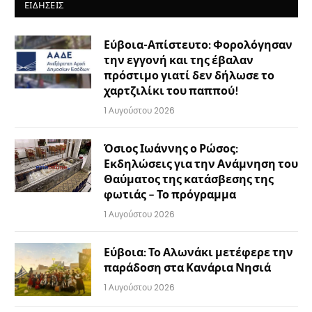
ΕΙΔΉΣΕΙΣ
Εύβοια-Απίστευτο: Φορολόγησαν
την εγγονή και της έβαλαν
πρόστιμο γιατί δεν δήλωσε το
χαρτζιλίκι του παππού!
1 Αυγούστου 2026
Όσιος Ιωάννης ο Ρώσος:
Εκδηλώσεις για την Ανάμνηση του
Θαύματος της κατάσβεσης της
φωτιάς – Το πρόγραμμα
1 Αυγούστου 2026
Εύβοια: Το Αλωνάκι μετέφερε την
παράδοση στα Κανάρια Νησιά
1 Αυγούστου 2026