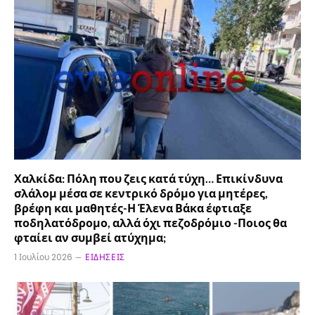
Χαλκίδα: Πόλη που ζεις κατά τύχη… Επικίνδυνα
σλάλομ μέσα σε κεντρικό δρόμο για μητέρες,
βρέφη και μαθητές-Η Έλενα Βάκα έφτιαξε
ποδηλατόδρομο, αλλά όχι πεζοδρόμιο -Ποιος θα
φταίει αν συμβεί ατύχημα;
1 Ιουλίου 2026
ΕΙΔΉΣΕΙΣ