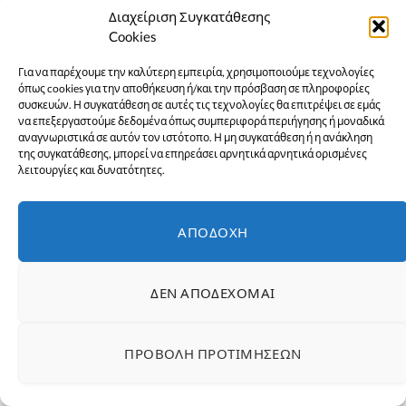
Διαχείριση Συγκατάθεσης
Cookies
Για να παρέχουμε την καλύτερη εμπειρία, χρησιμοποιούμε τεχνολογίες
όπως cookies για την αποθήκευση ή/και την πρόσβαση σε πληροφορίες
συσκευών. Η συγκατάθεση σε αυτές τις τεχνολογίες θα επιτρέψει σε εμάς
να επεξεργαστούμε δεδομένα όπως συμπεριφορά περιήγησης ή μοναδικά
αναγνωριστικά σε αυτόν τον ιστότοπο. Η μη συγκατάθεση ή η ανάκληση
της συγκατάθεσης, μπορεί να επηρεάσει αρνητικά αρνητικά ορισμένες
λειτουργίες και δυνατότητες.
ΑΠΟΔΟΧΉ
ΔΕΝ ΑΠΟΔΈΧΟΜΑΙ
ΠΡΟΒΟΛΉ ΠΡΟΤΙΜΉΣΕΩΝ