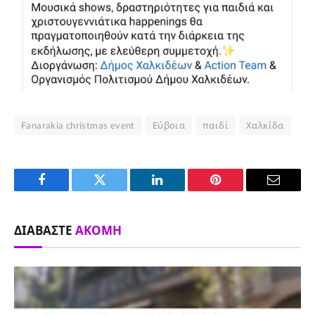
Fanarakia christmas event
Εύβοια
παιδί
Χαλκίδα
Facebook
Twitter
LinkedIn
Pinterest
Email
ΔΙΑΒΆΣΤΕ
ΑΚΌΜΗ