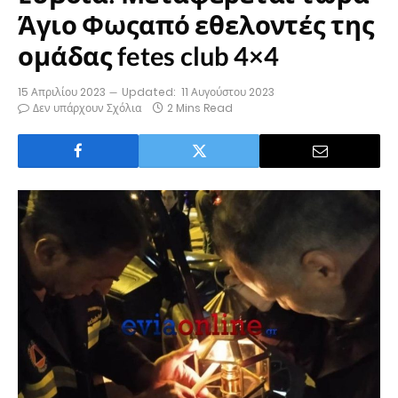
Άγιο Φωςαπό εθελοντές της
ομάδας fetes club 4×4
15 Απριλίου 2023
Updated:
11 Αυγούστου 2023
Δεν υπάρχουν Σχόλια
2 Mins Read