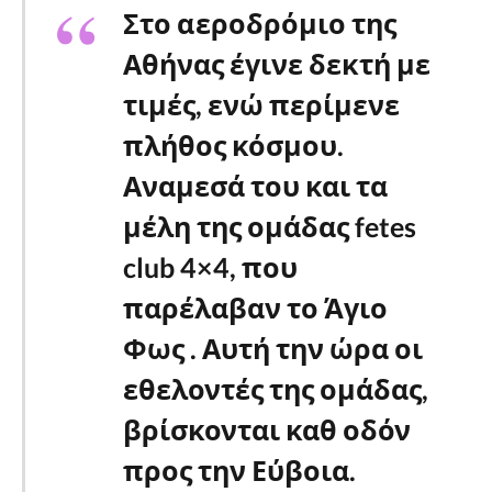
Στο αεροδρόμιο της
Αθήνας έγινε δεκτή με
τιμές, ενώ περίμενε
πλήθος κόσμου.
Αναμεσά του και τα
μέλη της ομάδας fetes
club 4×4, που
παρέλαβαν το Άγιο
Φως . Αυτή την ώρα οι
εθελοντές της ομάδας,
βρίσκονται καθ οδόν
προς την Εύβοια.