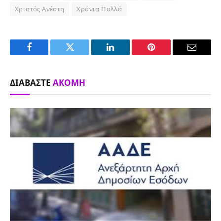
Χριστός Ανέστη
Χρόνια Πολλά
Facebook
Twitter
LinkedIn
Pinterest
Email
ΔΙΑΒΆΣΤΕ
ΑΚΌΜΗ