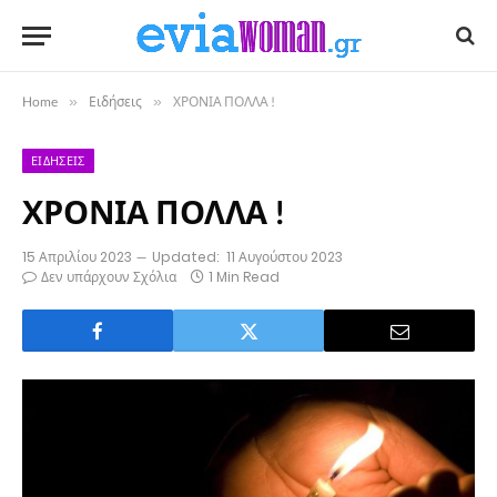
Home
»
Ειδήσεις
»
ΧΡΟΝΙΑ ΠΟΛΛΑ !
ΕΙΔΉΣΕΙΣ
ΧΡΟΝΙΑ ΠΟΛΛΑ !
15 Απριλίου 2023
Updated:
11 Αυγούστου 2023
Δεν υπάρχουν Σχόλια
1 Min Read