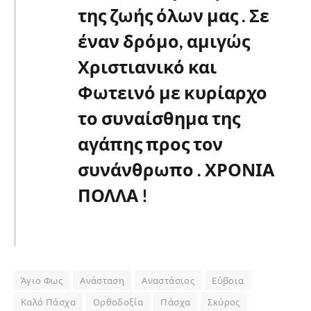
της ζωής όλων μας . Σε
έναν δρόμο, αμιγώς
Χριστιανικό και
Φωτεινό με κυρίαρχο
το συναίσθημα της
αγάπης προς τον
συνάνθρωπο . ΧΡΟΝΙΑ
ΠΟΛΛΑ !
Άγιο Φως
Ανάσταση
Αναστάσιος
Εύβοια
Καλό Πάσχα
Ορθοδοξία
Πάσχα
Σκύρος