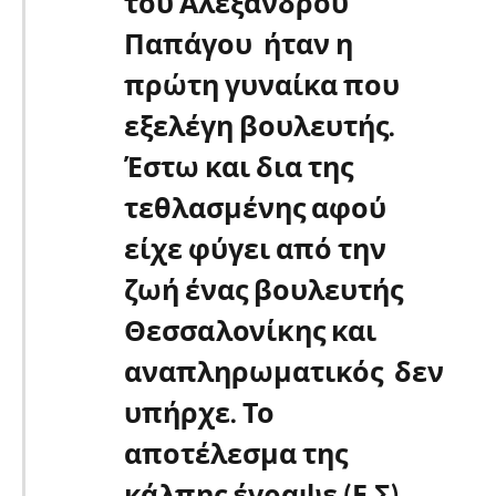
του Αλεξάνδρου
Παπάγου ήταν η
πρώτη γυναίκα που
εξελέγη βουλευτής.
Έστω και δια της
τεθλασμένης αφού
είχε φύγει από την
ζωή ένας βουλευτής
Θεσσαλονίκης και
αναπληρωματικός δεν
υπήρχε. Το
αποτέλεσμα της
κάλπης έγραψε (Ε.Σ)