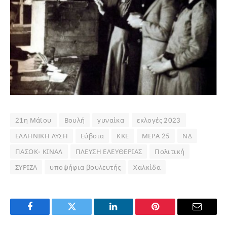
21η Μάϊου
Βουλή
γυναίκα
εκλογές 2023
ΕΛΛΗΝΙΚΗ ΛΥΣΗ
Εύβοια
ΚΚΕ
ΜΕΡΑ 25
ΝΔ
ΠΑΣΟΚ- ΚΙΝΑΛ
ΠΛΕΥΣΗ ΕΛΕΥΘΕΡΙΑΣ
Πολιτική
ΣΥΡΙΖΑ
υποψήφια βουλευτής
Χαλκίδα
Facebook
Twitter
LinkedIn
Pinterest
Email