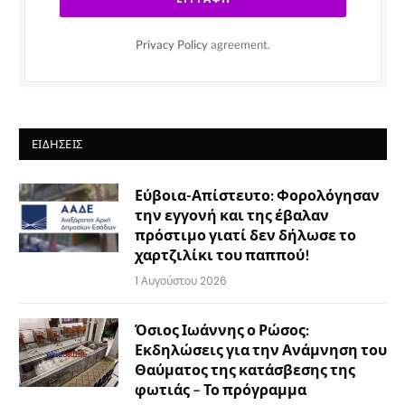
Privacy Policy
agreement.
ΕΙΔΉΣΕΙΣ
Εύβοια-Απίστευτο: Φορολόγησαν
την εγγονή και της έβαλαν
πρόστιμο γιατί δεν δήλωσε το
χαρτζιλίκι του παππού!
1 Αυγούστου 2026
Όσιος Ιωάννης ο Ρώσος:
Εκδηλώσεις για την Ανάμνηση του
Θαύματος της κατάσβεσης της
φωτιάς – Το πρόγραμμα