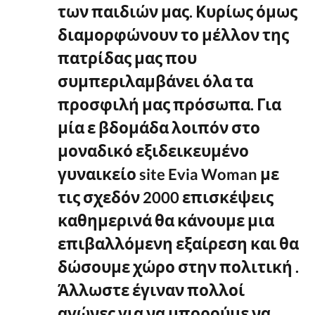
των παιδιών μας. Κυρίως όμως
διαμορφώνουν το μέλλον της
πατρίδας μας που
συμπεριλαμβάνει όλα τα
προσφιλή μας πρόσωπα. Για
μία ε βδομάδα λοιπόν στο
μοναδικό εξιδεικευμένο
γυναικείο site Evia Woman με
τις σχεδόν 2000 επισκέψεις
καθημερινά θα κάνουμε μια
επιβαλλόμενη εξαίρεση και θα
δώσουμε χώρο στην πολιτική .
Άλλωστε έγιναν πολλοί
αγώνες για να μπορούμε να