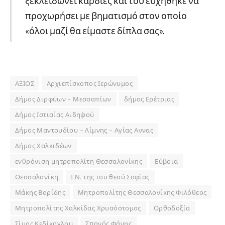
ξεκλειδώνει καρδιές και του ευχήθηκε να
προχωρήσει με βηματισμό στον οποίο
«όλοι μαζί θα είμαστε δίπλα σας».
ΑΞΙΟΣ
Αρχιεπίσκοπος Ιερώνυμος
Δήμος Διρφύων – Μεσσαπίων
δήμος Ερέτριας
Δήμος Ιστιαίας Αιδηψού
Δήμος Μαντουδίου – Λίμνης – Αγίας Αννας
Δήμος Χαλκιδέων
ενθρόνιση μητροπολίτη Θεσσαλονίκης
Εύβοια
Θεσσαλονίκη
Ι.Ν. της του θεού Σοφίας
Μάκης Βορίδης
Μητροπολίτης Θεσσαλονίκης Φιλόθεος
Μητροπολίτης Χαλκίδας Χρυσόστομος
Ορθοδοξία
Σίμος Κεδίκογλου
Σπανός Φάνης