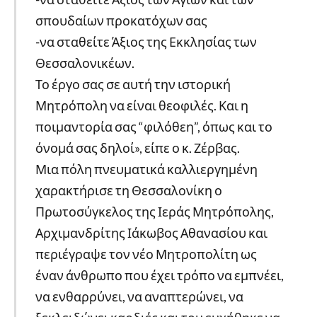
σπουδαίων προκατόχων σας
-να σταθείτε Άξιος της Εκκλησίας των
Θεσσαλονικέων.
Το έργο σας σε αυτή την ιστορική
Μητρόπολη να είναι θεοφιλές. Και η
ποιμαντορία σας “φιλόθεη”, όπως και το
όνομά σας δηλοί», είπε ο κ. Ζέρβας.
Μια πόλη πνευματικά καλλιεργημένη
χαρακτήρισε τη Θεσσαλονίκη ο
Πρωτοσύγκελος της Ιεράς Μητρόπολης,
Αρχιμανδρίτης Ιάκωβος Αθανασίου και
περιέγραψε τον νέο Μητροπολίτη ως
έναν άνθρωπο που έχει τρόπο να εμπνέει,
να ενθαρρύνει, να αναπτερώνει, να