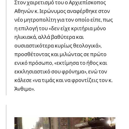
Στον χαιρετισμό του ο Αρχιεπίσκοπος
Αθηνών κ. Ιερώνυμος αναφέρθηκε στον
νέο μητροπολίτη για τον οποίο είπε, πως
η επιλογή του «δεν είχε κριτήρια μόνο
ηλικιακά, αλλά βαθύτερα και
ουσιαστικότερα κυρίως θεολογικά»,
προσθέτοντας και μιλώντας σε πρώτο
ενικό πρόσωπο, «εκτίμησα το ήθος και
εκκλησιαστικό σου φρόνημα», ενώ τον
κάλεσε «να τιμάς και να φροντίζεις τον κ.
Άνθιμο».