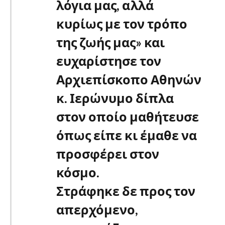
λόγια μας, αλλά
κυρίως με τον τρόπο
της ζωής μας» και
ευχαρίστησε τον
Αρχιεπίσκοπο Αθηνών
κ. Ιερώνυμο δίπλα
στον οποίο μαθήτευσε
όπως είπε κι έμαθε να
προσφέρει στον
κόσμο.
Στράφηκε δε προς τον
απερχόμενο,