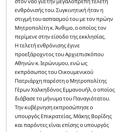
στον ναό για την μεγαλοπρεπή τελετή
ενθρόνισής του. Συγκινητική ήταν η
στιγμή του ασπασμού του με τον πρώην
Μητροπολίτη κ. Άνθιμο, ο οποίος τον
περίμενε στην είσοδο της εκκλησίας.
Η τελετή ενθρόνισης έγινε
προεξάροχντος του Αρχιεπισκόπου
Αθηνών κ. Ιερώνυμου, ενώ ως
εκπρόσωπος του Οικουμενικού
Πατριάρχη παρέστη ο Μητροπολίτης
Γέρων Χαλκηδόνος Εμμανουήλ, ο οποίος
διάβασε το μήνυμα του Παναγιότατου.
Την κυβέρνηση εκπροσώπησε ο
υπουργός Επικρατείας, Μάκης Βορίδης
και παρόντες είναι επίσης ο υπουργός