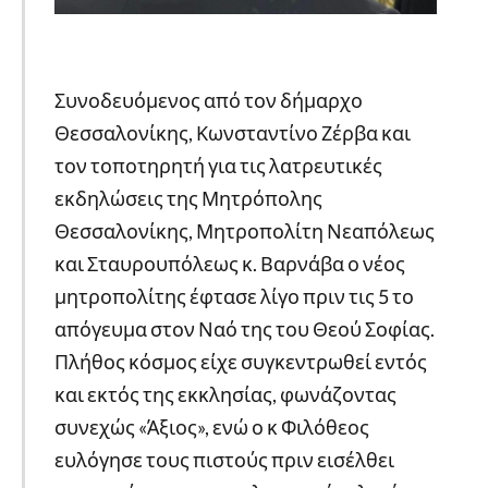
Συνοδευόμενος από τον δήμαρχο
Θεσσαλονίκης, Κωνσταντίνο Ζέρβα και
τον τοποτηρητή για τις λατρευτικές
εκδηλώσεις της Μητρόπολης
Θεσσαλονίκης, Μητροπολίτη Νεαπόλεως
και Σταυρουπόλεως κ. Βαρνάβα ο νέος
μητροπολίτης έφτασε λίγο πριν τις 5 το
απόγευμα στον Ναό της του Θεού Σοφίας.
Πλήθος κόσμος είχε συγκεντρωθεί εντός
και εκτός της εκκλησίας, φωνάζοντας
συνεχώς «Άξιος», ενώ ο κ Φιλόθεος
ευλόγησε τους πιστούς πριν εισέλθει