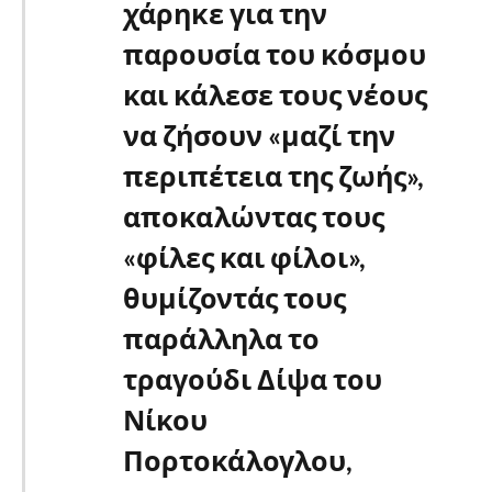
χάρηκε για την
παρουσία του κόσμου
και κάλεσε τους νέους
να ζήσουν «μαζί την
περιπέτεια της ζωής»,
αποκαλώντας τους
«φίλες και φίλοι»,
θυμίζοντάς τους
παράλληλα το
τραγούδι Δίψα του
Νίκου
Πορτοκάλογλου,