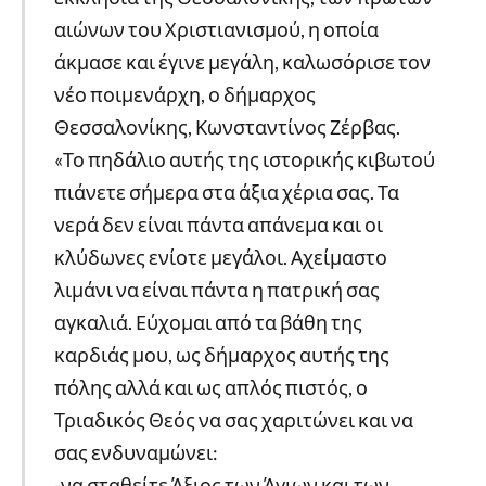
αιώνων του Χριστιανισμού, η οποία
άκμασε και έγινε μεγάλη, καλωσόρισε τον
νέο ποιμενάρχη, ο δήμαρχος
Θεσσαλονίκης, Κωνσταντίνος Ζέρβας.
«Το πηδάλιο αυτής της ιστορικής κιβωτού
πιάνετε σήμερα στα άξια χέρια σας. Τα
νερά δεν είναι πάντα απάνεμα και οι
κλύδωνες ενίοτε μεγάλοι. Αχείμαστο
λιμάνι να είναι πάντα η πατρική σας
αγκαλιά. Εύχομαι από τα βάθη της
καρδιάς μου, ως δήμαρχος αυτής της
πόλης αλλά και ως απλός πιστός, ο
Τριαδικός Θεός να σας χαριτώνει και να
σας ενδυναμώνει:
-να σταθείτε Άξιος των Άγιων και των