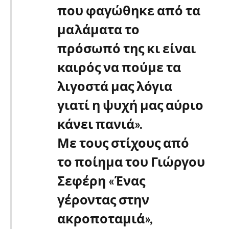
που φαγώθηκε από τα
μαλάματα το
πρόσωπό της κι είναι
καιρός να πούμε τα
λιγοστά μας λόγια
γιατί η ψυχή μας αύριο
κάνει πανιά».
Με τους στίχους από
το ποίημα του Γιώργου
Σεφέρη «Ένας
γέροντας στην
ακροποταμιά»,