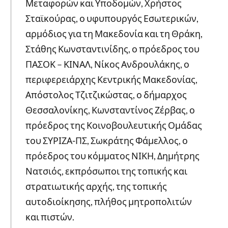
Μεταφορών και Υποδομών, Χρήστος
Σταϊκούρας, ο υφυπουργός Εσωτερικών,
αρμόδιος για τη Μακεδονία και τη Θράκη,
Στάθης Κωνσταντινίδης, ο πρόεδρος του
ΠΑΣΟΚ – ΚΙΝΑΛ, Νίκος Ανδρουλάκης, ο
περιφερειάρχης Κεντρικής Μακεδονίας,
Απόστολος Τζιτζικώστας, ο δήμαρχος
Θεσσαλονίκης, Κωνσταντίνος Ζέρβας, ο
πρόεδρος της Κοινοβουλευτικής Ομάδας
του ΣΥΡΙΖΑ-ΠΣ, Σωκράτης Φάμελλος, ο
πρόεδρος του κόμματος ΝΙΚΗ, Δημήτρης
Νατσιός, εκπρόσωποι της τοπικής και
στρατιωτικής αρχής, της τοπικής
αυτοδιοίκησης, πλήθος μητροπολιτών
και πιστών.