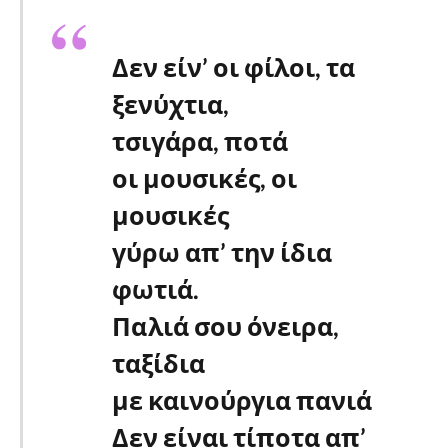
Δεν είν’ οι φίλοι, τα
ξενύχτια,
τσιγάρα, ποτά
οι μουσικές, οι
μουσικές
γύρω απ’ την ίδια
φωτιά.
Παλιά σου όνειρα,
ταξίδια
με καινούργια πανιά
Δεν είναι τίποτα απ’