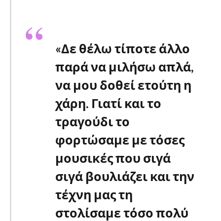
«Δε θέλω τίποτε άλλο
παρά να μιλήσω απλά,
να μου δοθεί ετούτη η
χάρη. Γιατί και το
τραγούδι το
φορτώσαμε με τόσες
μουσικές που σιγά
σιγά βουλιάζει και την
τέχνη μας τη
στολίσαμε τόσο πολύ