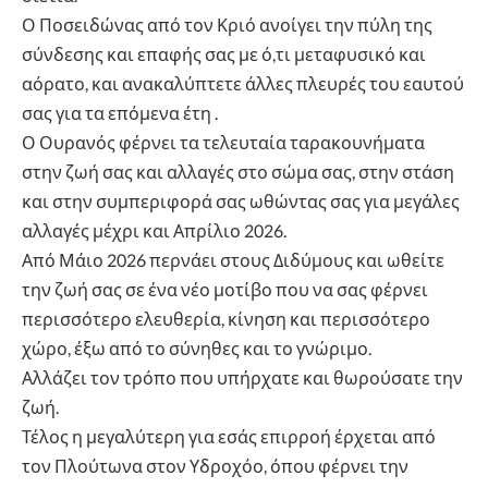
Ο Ποσειδώνας από τον Κριό ανοίγει την πύλη της
σύνδεσης και επαφής σας με ό,τι μεταφυσικό και
αόρατο, και ανακαλύπτετε άλλες πλευρές του εαυτού
σας για τα επόμενα έτη .
Ο Ουρανός φέρνει τα τελευταία ταρακουνήματα
στην ζωή σας και αλλαγές στο σώμα σας, στην στάση
και στην συμπεριφορά σας ωθώντας σας για μεγάλες
αλλαγές μέχρι και Απρίλιο 2026.
Από Μάιο 2026 περνάει στους Διδύμους και ωθείτε
την ζωή σας σε ένα νέο μοτίβο που να σας φέρνει
περισσότερο ελευθερία, κίνηση και περισσότερο
χώρο, έξω από το σύνηθες και το γνώριμο.
Αλλάζει τον τρόπο που υπήρχατε και θωρούσατε την
ζωή.
Τέλος η μεγαλύτερη για εσάς επιρροή έρχεται από
τον Πλούτωνα στον Υδροχόο, όπου φέρνει την