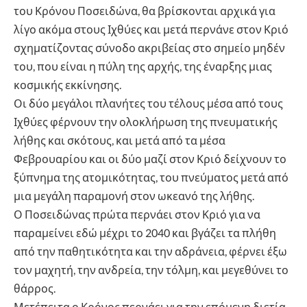
του Κρόνου Ποσειδώνα, θα βρίσκονται αρχικά για
λίγο ακόμα στους Ιχθύες και μετά περνάνε στον Κριό
σχηματίζοντας σύνοδο ακριβείας στο σημείο μηδέν
του, που είναι η πύλη της αρχής, της έναρξης μιας
κοσμικής εκκίνησης.
Οι δύο μεγάλοι πλανήτες του τέλους μέσα από τους
Ιχθύες φέρνουν την ολοκλήρωση της πνευματικής
λήθης και σκότους, και μετά από τα μέσα
Φεβρουαρίου και οι δύο μαζί στον Κριό δείχνουν το
ξύπνημα της ατομικότητας, του πνεύματος μετά από
μια μεγάλη παραμονή στον ωκεανό της λήθης.
Ο Ποσειδώνας πρώτα περνάει στον Κριό για να
παραμείνει εδώ μέχρι το 2040 και βγάζει τα πλήθη
από την παθητικότητα και την αδράνεια, φέρνει έξω
τον μαχητή, την ανδρεία, την τόλμη, και μεγεθύνει το
θάρρος.
Μετέπειτα ο Κρόνος περνάει για την επόμενη διετία