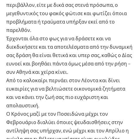
περιβάλλον, είτε με δικά σας στενά πρόσωπα, ο
μεγεθυντικός του φακός φώτισε και φωτίζει όποια
προβλήματα ή τραύματα υπήρξαν εκεί από το
παρελθόν.
Έρχονται όλα στο φως για να δράσετε και να
διεκδικήσετε και τα αποτελέσματα από την δυναμική
σας δράση θα είναι θετικά και υπερ σας, καθώς ο Δίας
ευνοεί και βοηθάει πάντα όμως μέσα από την ρήση –
συν Αθηνά και χείρα κίνει.
Από το καλοκαίρι περνάει στον Λέοντα και δίνει
ευκαιρίες για να βελτιώσετε οικονομικά ζητήματα
και να κάνει την ζωή σας πιο ευχάριστη και
απολαυστική.
Ο Κρόνος μαζί με τον Ποσειδώνα μέχρι τον
Φεβρουάριο διαλύει όποιες ψευδαισθήσεις στην
αντίληψη σας υπήρχαν, ενώ μέχρι και τον Απρίλιο η
ομίχλη στο τι θέλετε να χτίσετε είναι ομιχλώδες.