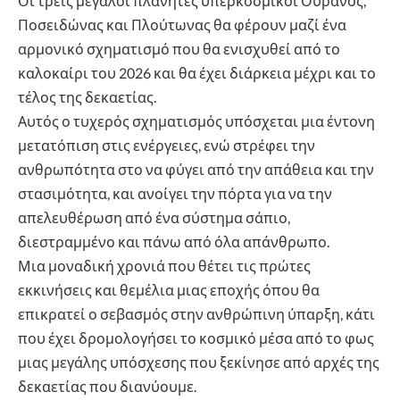
Οι τρεις μεγάλοι πλανήτες υπερκοσμικοί Ουρανός,
Ποσειδώνας και Πλούτωνας θα φέρουν μαζί ένα
αρμονικό σχηματισμό που θα ενισχυθεί από το
καλοκαίρι του 2026 και θα έχει διάρκεια μέχρι και το
τέλος της δεκαετίας.
Αυτός ο τυχερός σχηματισμός υπόσχεται μια έντονη
μετατόπιση στις ενέργειες, ενώ στρέφει την
ανθρωπότητα στο να φύγει από την απάθεια και την
στασιμότητα, και ανοίγει την πόρτα για να την
απελευθέρωση από ένα σύστημα σάπιο,
διεστραμμένο και πάνω από όλα απάνθρωπο.
Μια μοναδική χρονιά που θέτει τις πρώτες
εκκινήσεις και θεμέλια μιας εποχής όπου θα
επικρατεί ο σεβασμός στην ανθρώπινη ύπαρξη, κάτι
που έχει δρομολογήσει το κοσμικό μέσα από το φως
μιας μεγάλης υπόσχεσης που ξεκίνησε από αρχές της
δεκαετίας που διανύουμε.