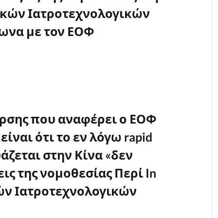
τικών Ιατροτεχνολογικών
ωνα με τον ΕΟΦ
υρσης που αναφέρει ο ΕΟΦ
ίναι ότι το εν λόγω rapid
άζεται στην Κίνα «δεν
εις της νομοθεσίας Περί In
κών Ιατροτεχνολογικών