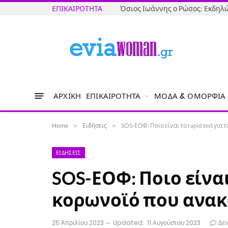
ΕΠΙΚΑΙΡΌΤΗΤΑ
ΑΡΧΙΚΉ
ΕΠΙΚΑΙΡΌΤΗΤΑ
ΜΌΔΑ & ΟΜΟΡΦΙΆ
Home
»
Ειδήσεις
»
SOS-ΕΟΦ: Ποιο είναι το rapid test για
ΕΙΔΉΣΕΙΣ
SOS-ΕΟΦ: Ποιο είναι 
κορωνοϊό που ανακ
25 Απριλίου 2023
Updated:
11 Αυγούστου 2023
Δε