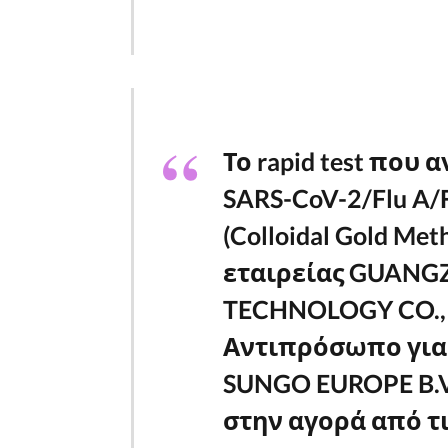
Το rapid test που 
SARS-CoV-2/Flu A/Fl
(Colloidal Gold M
εταιρείας GUANG
TECHNOLOGY CO., L
Αντιπρόσωπο για τ
SUNGO EUROPE B.V
στην αγορά από τ