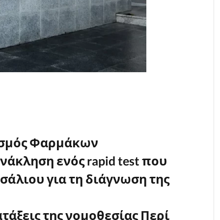
ισμός Φαρμάκων
άκληση ενός rapid test που
 σάλιου για τη διάγνωση της
ατάξεις της νομοθεσίας Περί