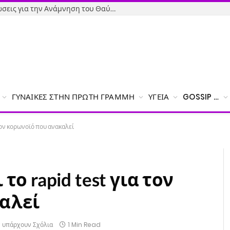
Όσιος Ιωάννης ο Ρώσος: Εκδηλώσεις για την Ανάμνηση του Θαύματος της κατάσβεσης της φωτιάς – Το πρόγραμμα
ΓΥΝΑΊΚΕΣ ΣΤΗΝ ΠΡΏΤΗ ΓΡΑΜΜΉ
ΥΓΕΊΑ
GOSSIP …
 τον κορωνοϊό που ανακαλεί
το rapid test για τον
αλεί
ν υπάρχουν Σχόλια
1 Min Read