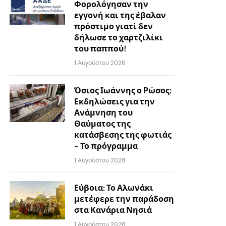
Φορολόγησαν την
εγγονή και της έβαλαν
πρόστιμο γιατί δεν
δήλωσε το χαρτζιλίκι
του παππού!
1 Αυγούστου 2026
Όσιος Ιωάννης ο Ρώσος:
Εκδηλώσεις για την
Ανάμνηση του
Θαύματος της
κατάσβεσης της φωτιάς
– Το πρόγραμμα
1 Αυγούστου 2026
Εύβοια: Το Αλωνάκι
μετέφερε την παράδοση
στα Κανάρια Νησιά
1 Αυγούστου 2026