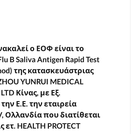
ανακαλεί ο ΕΟΦ είναι το
u B Saliva Antigen Rapid Test
ethod) της κατασκευάστριας
ZHOU YUNRUI MEDICAL
TD Κίνας, με Εξ.
ην Ε.Ε. την εταιρεία
, Ολλανδία που διατίθεται
ις ετ. HEALTH PROTECT