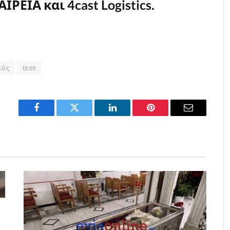
ΕΙΑ και 4cast Logistics.
ϊός
τεστ
Facebook
Twitter
LinkedIn
Pinterest
Email