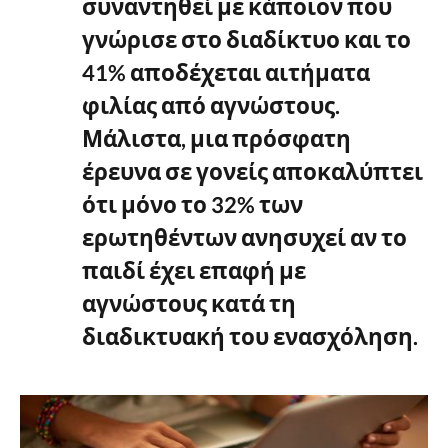
συναντηθεί με κάποιον που
γνώρισε στο διαδίκτυο και το
41% αποδέχεται αιτήματα
φιλίας από αγνώστους.
Μάλιστα, μια πρόσφατη
έρευνα σε γονείς αποκαλύπτει
ότι μόνο το 32% των
ερωτηθέντων ανησυχεί αν το
παιδί έχει επαφή με
αγνώστους κατά τη
διαδικτυακή του ενασχόληση.