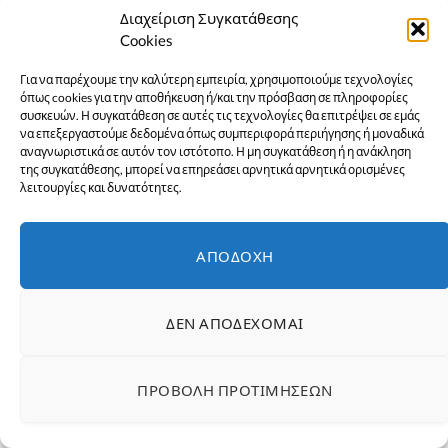
Διαχείριση Συγκατάθεσης
Cookies
Για να παρέχουμε την καλύτερη εμπειρία, χρησιμοποιούμε τεχνολογίες
όπως cookies για την αποθήκευση ή/και την πρόσβαση σε πληροφορίες
συσκευών. Η συγκατάθεση σε αυτές τις τεχνολογίες θα επιτρέψει σε εμάς
να επεξεργαστούμε δεδομένα όπως συμπεριφορά περιήγησης ή μοναδικά
αναγνωριστικά σε αυτόν τον ιστότοπο. Η μη συγκατάθεση ή η ανάκληση
της συγκατάθεσης, μπορεί να επηρεάσει αρνητικά αρνητικά ορισμένες
λειτουργίες και δυνατότητες.
ΑΠΟΔΟΧΉ
ΔΕΝ ΑΠΟΔΈΧΟΜΑΙ
ΠΡΟΒΟΛΉ ΠΡΟΤΙΜΉΣΕΩΝ