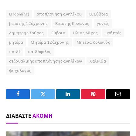
(grooming)
αποπλάνηση ανηλίκου
Β. Εύβοια
βιαστής 12άχρονης
Βιαστής Κολωνός
γονείς
Δημήτρης Σούρας
Εύβοια
Ηλίας Μίχος
μαθητές
μητέρα
Μητέρα 12άχρονης
Μητέρα Κολωνός
παιδί
παιδόφιλος
σεξουαλικής αποπλάνησης ανηλίκων
Χαλκίδα
ψυχολόγος
Facebook
Twitter
LinkedIn
Pinterest
Email
ΔΙΑΒΆΣΤΕ
ΑΚΌΜΗ