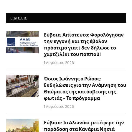
ΕΙΔΉΣΕΙΣ
Εύβοια-Απίστευτο: Φορολόγησαν
την εγγονή και της έβαλαν
πρόστιμο γιατί δεν δήλωσε το
χαρτζιλίκι του παππού!
1 Αυγούστου 2026
Όσιος Ιωάννης ο Ρώσος:
Εκδηλώσεις για την Ανάμνηση του
Θαύματος της κατάσβεσης της
φωτιάς – Το πρόγραμμα
1 Αυγούστου 2026
Εύβοια: Το Αλωνάκι μετέφερε την
παράδοση στα Κανάρια Νησιά