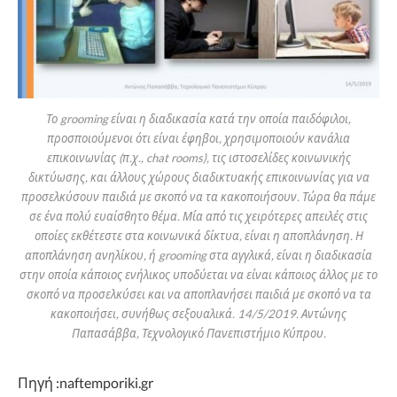
Το grooming είναι η διαδικασία κατά την οποία παιδόφιλοι,
προσποιούμενοι ότι είναι έφηβοι, χρησιμοποιούν κανάλια
επικοινωνίας (π.χ., chat rooms), τις ιστοσελίδες κοινωνικής
δικτύωσης, και άλλους χώρους διαδικτυακής επικοινωνίας για να
προσελκύσουν παιδιά με σκοπό να τα κακοποιήσουν. Τώρα θα πάμε
σε ένα πολύ ευαίσθητο θέμα. Μία από τις χειρότερες απειλές στις
οποίες εκθέτεστε στα κοινωνικά δίκτυα, είναι η αποπλάνηση. Η
αποπλάνηση ανηλίκου, ή grooming στα αγγλικά, είναι η διαδικασία
στην οποία κάποιος ενήλικος υποδύεται να είναι κάποιος άλλος με το
σκοπό να προσελκύσει και να αποπλανήσει παιδιά με σκοπό να τα
κακοποιήσει, συνήθως σεξουαλικά. 14/5/2019. Αντώνης
Παπασάββα, Τεχνολογικό Πανεπιστήμιο Κύπρου.
Πηγή :naftemporiki.gr