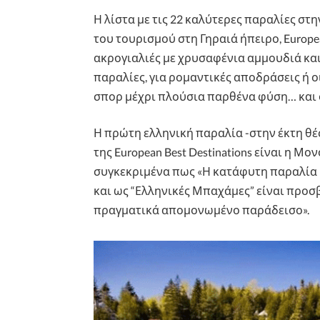
Η λίστα με τις 22 καλύτερες παραλίες σ
του τουρισμού στη Γηραιά ήπειρο, European
ακρογιαλιές με χρυσαφένια αμμουδιά και
παραλίες, για ρομαντικές αποδράσεις ή ο
σπορ μέχρι πλούσια παρθένα φύση… και 
Η πρώτη ελληνική παραλία -στην έκτη θέ
της European Best Destinations είναι η Μ
συγκεκριμένα πως «Η κατάφυτη παραλία
και ως “Ελληνικές Μπαχάμες” είναι προσ
πραγματικά απομονωμένο παράδεισο».