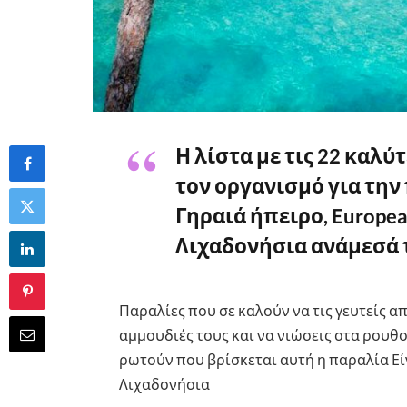
Η λίστα με τις 22 καλ
τον οργανισμό για τη
Γηραιά ήπειρο, European
Λιχαδονήσια ανάμεσά 
Παραλίες που σε καλούν να τις γευτείς α
αμμουδιές τους και να νιώσεις στα ρουθ
ρωτούν που βρίσκεται αυτή η παραλία Είνα
Λιχαδονήσια