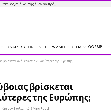
Εύβοια-Απίστευτο: Φορολόγησαν την εγγονή και της έβαλαν πρόστιμο γιατί δεν δήλωσε το χαρτζιλίκι του παππού!
ΓΥΝΑΊΚΕΣ ΣΤΗΝ ΠΡΏΤΗ ΓΡΑΜΜΉ
ΥΓΕΊΑ
GOSSIP …
ας βρίσκεται ανάμεσα στις 22 καλύτερες της Ευρώπης;
ύβοιας βρίσκεται
λύτερες της Ευρώπης;
υπάρχουν Σχόλια
3 Mins Read