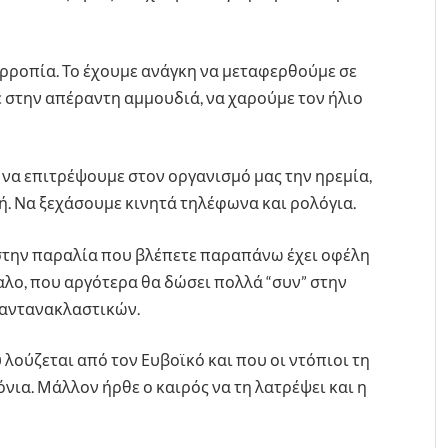
ορροπία. Το έχουμε ανάγκη να μεταφερθούμε σε
 στην απέραντη αμμουδιά, να χαρούμε τον ήλιο
 να επιτρέψουμε στον οργανισμό μας την ηρεμία,
ή. Να ξεχάσουμε κινητά τηλέφωνα και ρολόγια.
στην παραλία που βλέπετε παραπάνω έχει οφέλη
φαλο, που αργότερα θα δώσει πολλά “συν” στην
 αντανακλαστικών.
 λούζεται από τον Ευβοϊκό και που οι ντόπιοι τη
νια. Μάλλον ήρθε ο καιρός να τη λατρέψει και η