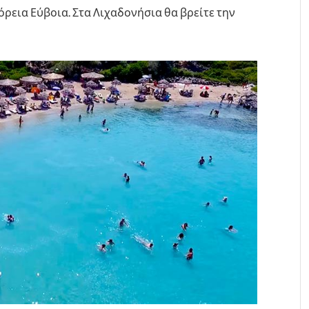
όρεια Εύβοια. Στα Λιχαδονήσια θα βρείτε την