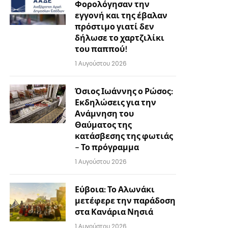
Φορολόγησαν την
εγγονή και της έβαλαν
πρόστιμο γιατί δεν
δήλωσε το χαρτζιλίκι
του παππού!
1 Αυγούστου 2026
Όσιος Ιωάννης ο Ρώσος:
Εκδηλώσεις για την
Ανάμνηση του
Θαύματος της
κατάσβεσης της φωτιάς
– Το πρόγραμμα
1 Αυγούστου 2026
Εύβοια: Το Αλωνάκι
μετέφερε την παράδοση
στα Κανάρια Νησιά
1 Αυγούστου 2026