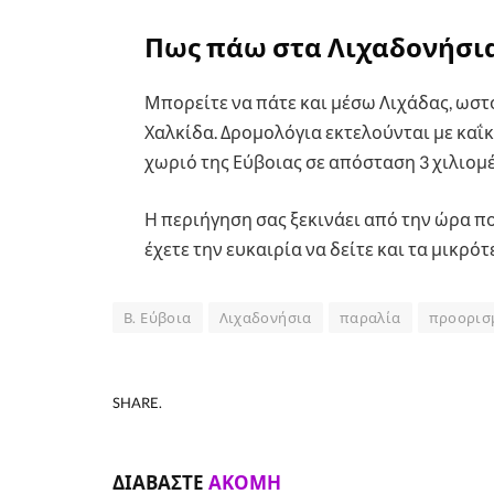
Πως πάω στα Λιχαδονήσια
Μπορείτε να πάτε και μέσω Λιχάδας, ωστό
Χαλκίδα. Δρομολόγια εκτελούνται με καΐκ
χωριό της Εύβοιας σε απόσταση 3 χιλιομ
Η περιήγηση σας ξεκινάει από την ώρα π
έχετε την ευκαιρία να δείτε και τα μικρό
Β. Εύβοια
Λιχαδονήσια
παραλία
προορισ
SHARE.
ΔΙΑΒΆΣΤΕ
ΑΚΌΜΗ