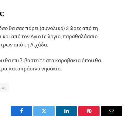
;
σο θα σας πάρει (συνολικά) 3 ώρες από τη
ι και από τον Άγιο Γεώργιο, παραθαλάσσιο
έτρων από τη Λιχάδα.
ου θα επιβιβαστείτε στα καραβάκια όπου θα
τερα, καταπράσινα νησάκια.
μός
Facebook
Twitter
LinkedIn
Pinterest
Email