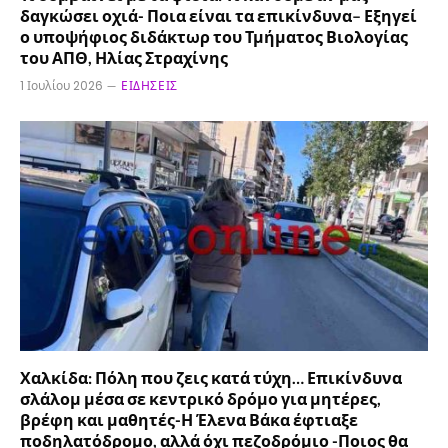
δαγκώσει οχιά- Ποια είναι τα επικίνδυνα– Εξηγεί
ο υποψήφιος διδάκτωρ του Τμήματος Βιολογίας
του ΑΠΘ, Ηλίας Στραχίνης
1 Ιουλίου 2026
ΕΙΔΉΣΕΙΣ
Χαλκίδα: Πόλη που ζεις κατά τύχη… Επικίνδυνα
σλάλομ μέσα σε κεντρικό δρόμο για μητέρες,
βρέφη και μαθητές-Η Έλενα Βάκα έφτιαξε
ποδηλατόδρομο, αλλά όχι πεζοδρόμιο -Ποιος θα