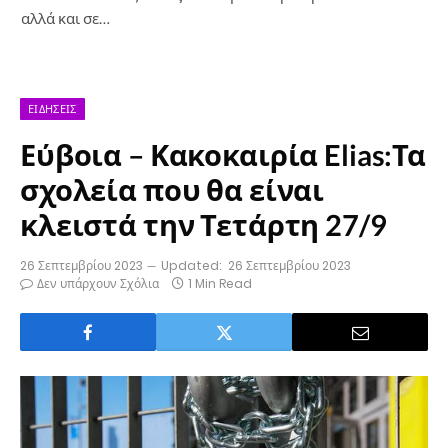
αλλά και σε…
ΕΙΔΉΣΕΙΣ
Εύβοια – Κακοκαιρία Elias:Τα
σχολεία που θα είναι
κλειστά την Τετάρτη 27/9
26 Σεπτεμβρίου 2023
Updated:
26 Σεπτεμβρίου 2023
Δεν υπάρχουν Σχόλια
1 Min Read