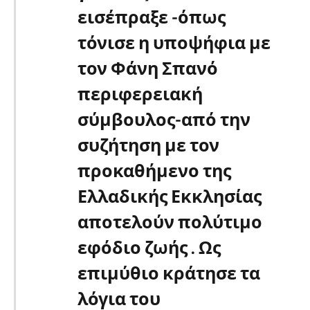
εισέπραξε -όπως
τόνισε η υποψήφια με
τον Φάνη Σπανό
περιφερειακή
σύμβουλος-από την
συζήτηση με τον
προκαθήμενο της
Ελλαδικής Εκκλησίας
αποτελούν πολύτιμο
εφόδιο ζωής . Ως
επιμύθιο κράτησε τα
λόγια του