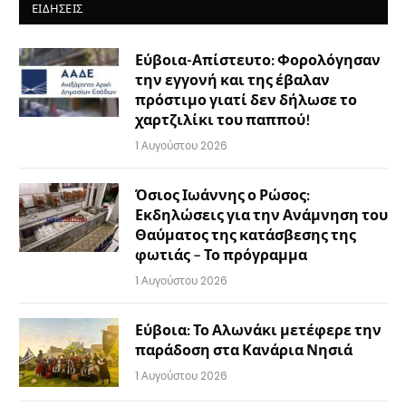
ΕΙΔΉΣΕΙΣ
Εύβοια-Απίστευτο: Φορολόγησαν
την εγγονή και της έβαλαν
πρόστιμο γιατί δεν δήλωσε το
χαρτζιλίκι του παππού!
1 Αυγούστου 2026
Όσιος Ιωάννης ο Ρώσος:
Εκδηλώσεις για την Ανάμνηση του
Θαύματος της κατάσβεσης της
φωτιάς – Το πρόγραμμα
1 Αυγούστου 2026
Εύβοια: Το Αλωνάκι μετέφερε την
παράδοση στα Κανάρια Νησιά
1 Αυγούστου 2026