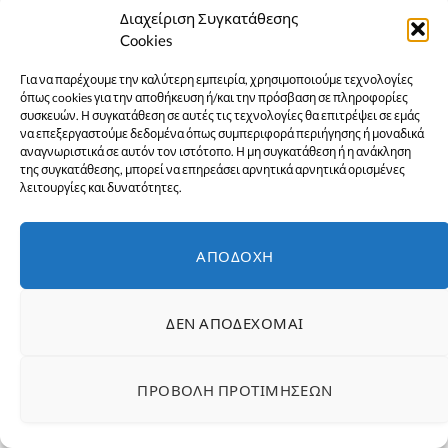
Διαχείριση Συγκατάθεσης
Cookies
Για να παρέχουμε την καλύτερη εμπειρία, χρησιμοποιούμε τεχνολογίες
όπως cookies για την αποθήκευση ή/και την πρόσβαση σε πληροφορίες
συσκευών. Η συγκατάθεση σε αυτές τις τεχνολογίες θα επιτρέψει σε εμάς
να επεξεργαστούμε δεδομένα όπως συμπεριφορά περιήγησης ή μοναδικά
αναγνωριστικά σε αυτόν τον ιστότοπο. Η μη συγκατάθεση ή η ανάκληση
της συγκατάθεσης, μπορεί να επηρεάσει αρνητικά αρνητικά ορισμένες
λειτουργίες και δυνατότητες.
Εύβοια: Το Αλωνάκι μετέφερε την παράδοση στα
Κανάρια Νησιά
ΑΠΟΔΟΧΉ
1 Αυγούστου 2026
ΕΙΔΉΣΕΙΣ
ΔΕΝ ΑΠΟΔΈΧΟΜΑΙ
ΠΡΟΒΟΛΉ ΠΡΟΤΙΜΉΣΕΩΝ