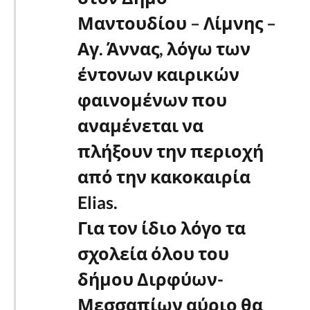
Μαντουδίου – Λίμνης –
Αγ. Άννας, λόγω των
έντονων καιρικών
φαινομένων που
αναμένεται να
πλήξουν την περιοχή
από την κακοκαιρία
Elias.
Για τον ίδιο λόγο τα
σχολεία όλου του
δήμου Διρφύων-
Μεσσαπίων αύριο θα