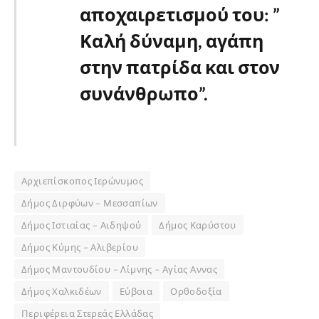
αποχαιρετισμού του: ”
Καλή δύναμη, αγάπη
στην πατρίδα και στον
συνάνθρωπο”.
Αρχιεπίσκοπος Ιερώνυμος
Δήμος Διρφύων – Μεσσαπίων
Δήμος Ιστιαίας – Αιδηψού
Δήμος Καρύστου
Δήμος Κύμης – Αλιβερίου
Δήμος Μαντουδίου – Λίμνης – Αγίας Αννας
Δήμος Χαλκιδέων
Εύβοια
Ορθοδοξία
Περιφέρεια Στερεάς Ελλάδας