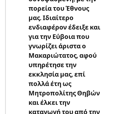
πορεία του Έθνους
μας. Ιδιαίτερο
ενδιαφέρον έδειξε και
για την Εύβοια που
γνωρίζει άριστα ο
Μακαριώτατος, αφού
υπηρέτησε την
εκκλησία μας, επί
πολλά έτη ως
Μητροπολίτης Θηβών
και έλκει την
καταγωγή του από την