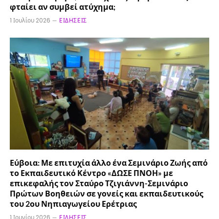
φταίει αν συμβεί ατύχημα;
1 Ιουλίου 2026
ΕΙΔΉΣΕΙΣ
Εύβοια: Με επιτυχία άλλο ένα Σεμινάριο Ζωής από
το Εκπαιδευτικό Κέντρο «ΔΩΣΕ ΠΝΟΗ» με
επικεφαλής τον Σταύρο Τζιγιάννη-Σεμινάριο
Πρώτων Βοηθειών σε γονείς και εκπαιδευτικούς
του 2ου Νηπιαγωγείου Ερέτριας
1 Ιουνίου 2026
ΕΙΔΉΣΕΙΣ