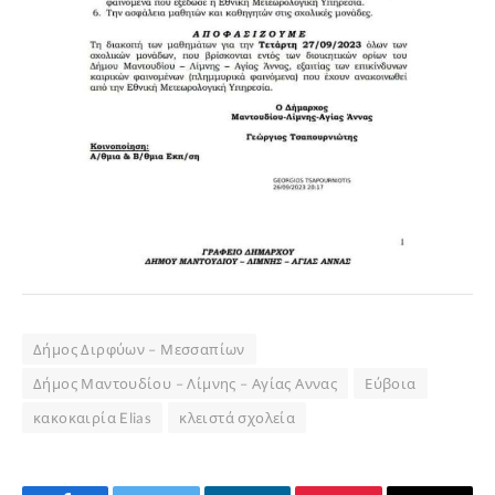
Δήμος Διρφύων – Μεσσαπίων
Δήμος Μαντουδίου – Λίμνης – Αγίας Αννας
Εύβοια
κακοκαιρία Elias
κλειστά σχολεία