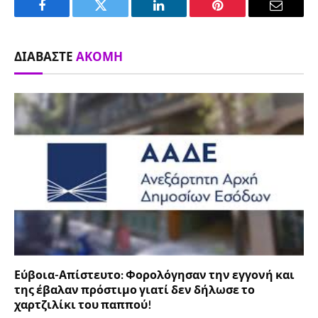
Facebook
Twitter
LinkedIn
Pinterest
Email
ΔΙΑΒΆΣΤΕ
ΑΚΌΜΗ
Εύβοια-Απίστευτο: Φορολόγησαν την εγγονή και
της έβαλαν πρόστιμο γιατί δεν δήλωσε το
χαρτζιλίκι του παππού!