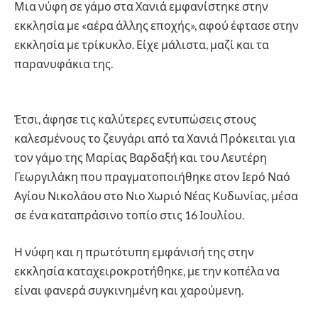
Μια νύφη σε γάμο στα Χανιά εμφανίστηκε στην
εκκλησία με «αέρα άλλης εποχής», αφού έφτασε στην
εκκλησία με τρίκυκλο. Είχε μάλιστα, μαζί και τα
παρανυφάκια της.
Έτσι, άφησε τις καλύτερες εντυπώσεις στους
καλεσμένους το ζευγάρι από τα Χανιά Πρόκειται για
τον γάμο της Μαρίας Βαρδαξή και του Λευτέρη
Γεωργιλάκη που πραγματοποιήθηκε στον Ιερό Ναό
Αγίου Νικολάου στο Νιο Χωριό Νέας Κυδωνίας, μέσα
σε ένα καταπράσινο τοπίο στις 16 Ιουλίου.
Η νύφη και η πρωτότυπη εμφάνισή της στην
εκκλησία καταχειροκροτήθηκε, με την κοπέλα να
είναι φανερά συγκινημένη και χαρούμενη.