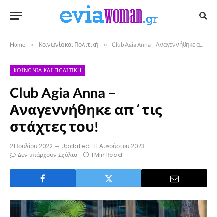
Home
»
Κοινωνία και Πολιτική
»
Club Agia Anna – Αναγεννήθηκε απ΄τις στάχτες του!
ΚΟΙΝΩΝΊΑ ΚΑΙ ΠΟΛΙΤΙΚΉ
Club Agia Anna –
Αναγεννήθηκε απ΄τις
στάχτες του!
21 Ιουλίου 2022
Updated:
11 Αυγούστου 2023
Δεν υπάρχουν Σχόλια
1 Min Read