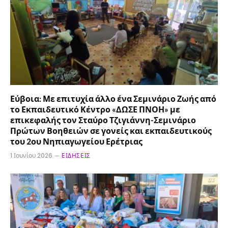
Εύβοια: Με επιτυχία άλλο ένα Σεμινάριο Ζωής από
το Εκπαιδευτικό Κέντρο «ΔΩΣΕ ΠΝΟΗ» με
επικεφαλής τον Σταύρο Τζιγιάννη-Σεμινάριο
Πρώτων Βοηθειών σε γονείς και εκπαιδευτικούς
του 2ου Νηπιαγωγείου Ερέτριας
1 Ιουνίου 2026
ΕΙΔΉΣΕΙΣ