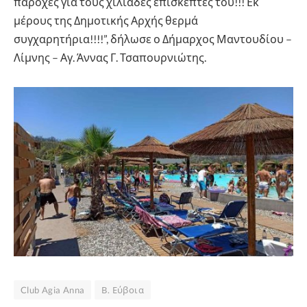
παροχές για τους χιλιάδες επισκέπτες του!!! Εκ
μέρους της Δημοτικής Αρχής θερμά
συγχαρητήρια!!!!”, δήλωσε ο Δήμαρχος Μαντουδίου –
Λίμνης – Αγ. Άννας Γ. Τσαπουρνιώτης.
Club Agia Anna
Β. Εύβοια