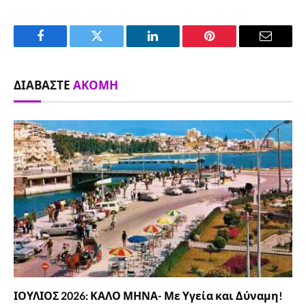
Facebook
Twitter
LinkedIn
Pinterest
Email
ΔΙΑΒΆΣΤΕ
ΑΚΌΜΗ
ΙΟΥΛΙΟΣ 2026: ΚΑΛΟ ΜΗΝΑ- Με Υγεία και Δύναμη!