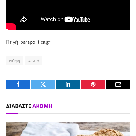
Πηγή: parapolitica.gr
Νύφη
Χανιά
Facebook
Twitter
LinkedIn
Pinterest
Email
ΔΙΑΒΆΣΤΕ
ΑΚΌΜΗ