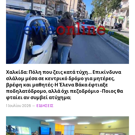
Χαλκίδα: Πόλη που ζεις κατά τύχη… Επικίνδυνα
σλάλομ μέσα σε κεντρικό δρόμο για μητέρες,
βρέφη και μαθητές-Η Έλενα Βάκα έφτιαξε
ποδηλατόδρομο, αλλά όχι πεζοδρόμιο -Ποιος θα
φταίει αν συμβεί ατύχημα;
1 Ιουλίου 2026
ΕΙΔΉΣΕΙΣ