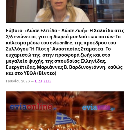
Εύβοια: «Δώσε Ελπίδα – Δώσε Ζωή»: Η Χαλκίδα στις
3/6 ενώνεται, για τη δωρεά μυελού των οστών-Το
κάλεσμα μέσω του evia online, της προέδρου του
Συλλόγου “Η Πίστη” Αναστασίας Σταματέα -Το
ευχαριστώ της, στην προσφορά ζωής και στο
μεγαλείο ψυχής, της σπουδαίας Ελληνίδας,
Ευεργέτιδας, Μαριάννας Β. Βαρδινογιάννη, καθώς
και στο ΥΕΘΑ (Βίντεο)
1 Ιουνίου 2026
ΕΙΔΉΣΕΙΣ