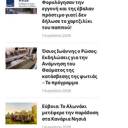
Φορολόγησαν την
εγγονή και της έβαλαν
πρόστιμο γιατί δεν
δήλωσε το χαρτζιλίκι
του παππού!
1 Αυγούστου 2026
Όσιος Ιωάννης ο Ρώσος:
Εκδηλώσεις για την
Ανάμνηση του
Θαύματος της
κατάσβεσης της φωτιάς
– Το πρόγραμμα
1 Αυγούστου 2026
Εύβοια: Το Αλωνάκι
μετέφερε την παράδοση
στα Κανάρια Νησιά
1 Αυγούστου 2026