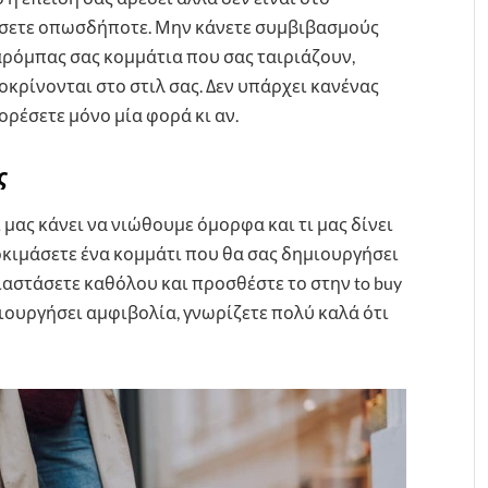
ήσετε οπωσδήποτε. Μην κάνετε συμβιβασμούς
αρόμπας σας κομμάτια που σας ταιριάζουν,
κρίνονται στο στιλ σας. Δεν υπάρχει κανένας
φορέσετε μόνο μία φορά κι αν.
ας
μας κάνει να νιώθουμε όμορφα και τι μας δίνει
δοκιμάσετε ένα κομμάτι που θα σας δημιουργήσει
ιαστάσετε καθόλου και προσθέστε το στην to buy
ημιουργήσει αμφιβολία, γνωρίζετε πολύ καλά ότι