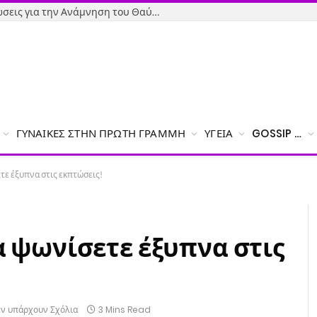
Όσιος Ιωάννης ο Ρώσος: Εκδηλώσεις για την Ανάμνηση του Θαύματος της κατάσβεσης της φωτιάς – Το πρόγραμμα
ΓΥΝΑΊΚΕΣ ΣΤΗΝ ΠΡΏΤΗ ΓΡΑΜΜΉ
ΥΓΕΊΑ
GOSSIP …
ετε έξυπνα στις εκπτώσεις!
να ψωνίσετε έξυπνα στις
εν υπάρχουν Σχόλια
3 Mins Read