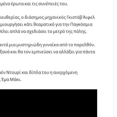
υμένο έρωτα και τις συνέπειές του.
λευθερίας, ο διάσημος μηχανικός Γκιστάβ Άιφελ
ημιουργήσει κάτι θεαματικό για την Παγκόσμια
θέλει απλά να σχεδιάσει το μετρό της πόλης.
αντά μια μυστηριώδη γυναίκα από το παρελθόν.
ανά και θα τον εμπνεύσει να αλλάξει για πάντα
μέν Ντουρί και δίπλα του η ανερχόμενη
, Έμα Μάκι.