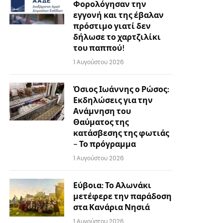
Φορολόγησαν την
εγγονή και της έβαλαν
πρόστιμο γιατί δεν
δήλωσε το χαρτζιλίκι
του παππού!
1 Αυγούστου 2026
Όσιος Ιωάννης ο Ρώσος:
Εκδηλώσεις για την
Ανάμνηση του
Θαύματος της
κατάσβεσης της φωτιάς
– Το πρόγραμμα
1 Αυγούστου 2026
Εύβοια: Το Αλωνάκι
μετέφερε την παράδοση
στα Κανάρια Νησιά
1 Αυγούστου 2026