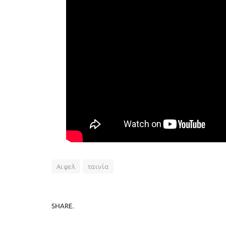
Αιφελ
ταινία
SHARE.