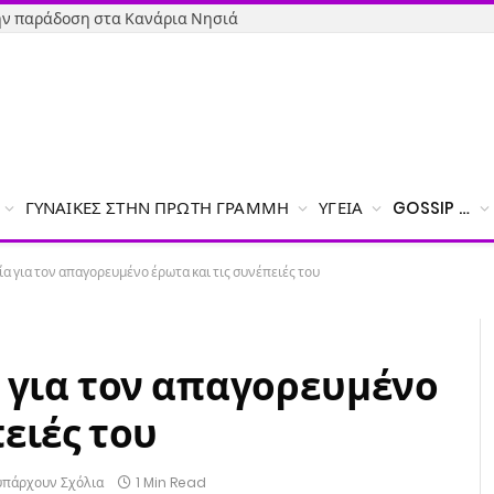
την παράδοση στα Κανάρια Νησιά
ΓΥΝΑΊΚΕΣ ΣΤΗΝ ΠΡΏΤΗ ΓΡΑΜΜΉ
ΥΓΕΊΑ
GOSSIP …
ία για τον απαγορευμένο έρωτα και τις συνέπειές του
α για τον απαγορευμένο
ειές του
υπάρχουν Σχόλια
1 Min Read