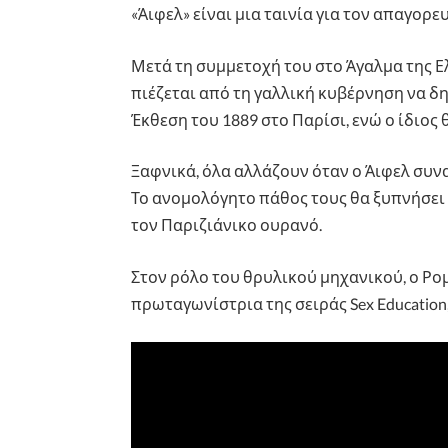
«Άιφελ» είναι μια ταινία για τον απαγορε
Μετά τη συμμετοχή του στο Άγαλμα της Ε
πιέζεται από τη γαλλική κυβέρνηση να δ
Έκθεση του 1889 στο Παρίσι, ενώ ο ίδιος 
Ξαφνικά, όλα αλλάζουν όταν ο Άιφελ συν
Το ανομολόγητο πάθος τους θα ξυπνήσει ξ
τον Παριζιάνικο ουρανό.
Στον ρόλο του θρυλικού μηχανικού, ο Ρο
πρωταγωνίστρια της σειράς Sex Education