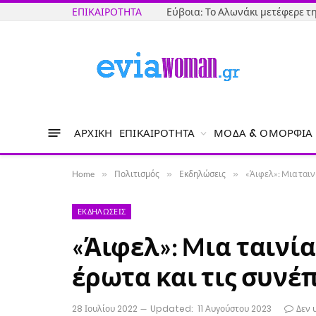
ΕΠΙΚΑΙΡΌΤΗΤΑ
Εύβοια: Το Αλωνάκι μετέφερε 
ΑΡΧΙΚΉ
ΕΠΙΚΑΙΡΌΤΗΤΑ
ΜΌΔΑ & ΟΜΟΡΦΙΆ
Home
»
Πολιτισμός
»
Εκδηλώσεις
»
«Άιφελ»: Mια ταιν
ΕΚΔΗΛΏΣΕΙΣ
«Άιφελ»: Mια ταινί
έρωτα και τις συνέπ
28 Ιουλίου 2022
Updated:
11 Αυγούστου 2023
Δεν 