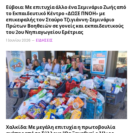
Εύβοια: Με επιτυχία άλλο ένα Σεμινάριο Ζωής από
το Εκπαιδευτικό Κέντρο «ΔΩΣΕ ΠΝΟΗ» με
επικεφαλής τον Σταύρο Τζιγιάννη-Σεμινάριο
Πρώτων Βοηθειών σε γονείς και εκπαιδευτικούς
του 2ου Νηπιαγωγείου Ερέτριας
1 Ιουνίου 2026
ΕΙΔΉΣΕΙΣ
Χαλκίδα: Με μεγάλη επιτυχία η πρωτοβουλία