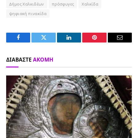
Δήμος Χαλκιδέων
πρόσφυγες
Χαλκίδα
ψηφιακή πινακίδα
Facebook
Twitter
LinkedIn
Pinterest
Email
ΔΙΑΒΆΣΤΕ
ΑΚΌΜΗ