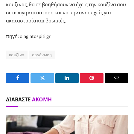
κουζίνας, θα σε βοηθήσουν να έχεις την κουζίνα σου
σε άψογη κατάσταση και να μην ανησυχείς για
ακαταστασία και βρωμιές.
πηγή: olagiatospiti.gr
κουζίνα
οργάνωση
Facebook
Twitter
LinkedIn
Pinterest
Email
ΔΙΑΒΆΣΤΕ
ΑΚΌΜΗ