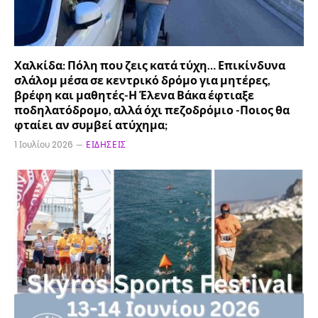
Χαλκίδα: Πόλη που ζεις κατά τύχη… Επικίνδυνα
σλάλομ μέσα σε κεντρικό δρόμο για μητέρες,
βρέφη και μαθητές-Η Έλενα Βάκα έφτιαξε
ποδηλατόδρομο, αλλά όχι πεζοδρόμιο -Ποιος θα
φταίει αν συμβεί ατύχημα;
1 Ιουλίου 2026
ΕΙΔΉΣΕΙΣ