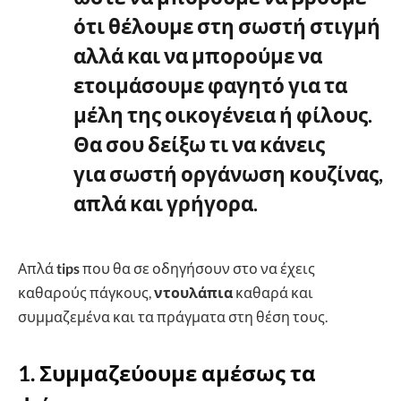
ότι θέλουμε στη σωστή στιγμή
αλλά και να μπορούμε να
ετοιμάσουμε
φαγητό
για τα
μέλη της
οικογένεια
ή φίλους.
Θα σου δείξω τι να κάνεις
για
σωστή οργάνωση κουζίνας
,
απλά και γρήγορα.
Απλά
tips
που θα σε οδηγήσουν στο να έχεις
καθαρούς πάγκους,
ντουλάπια
καθαρά και
συμμαζεμένα και τα πράγματα στη θέση τους.
1. Συμμαζεύουμε αμέσως τα