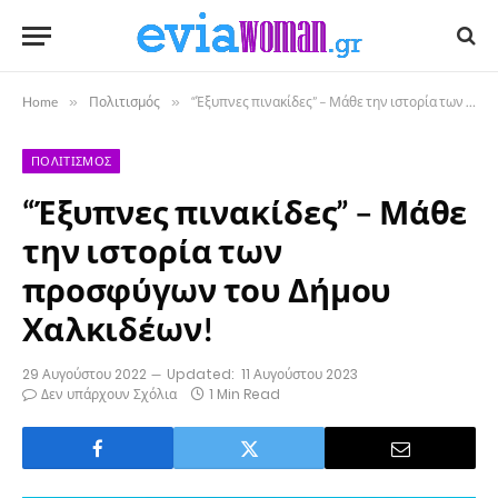
Home
»
Πολιτισμός
»
“Έξυπνες πινακίδες” – Μάθε την ιστορία των προσφύγων του Δήμου Χαλκιδέων!
ΠΟΛΙΤΙΣΜΌΣ
“Έξυπνες πινακίδες” – Μάθε
την ιστορία των
προσφύγων του Δήμου
Χαλκιδέων!
29 Αυγούστου 2022
Updated:
11 Αυγούστου 2023
Δεν υπάρχουν Σχόλια
1 Min Read