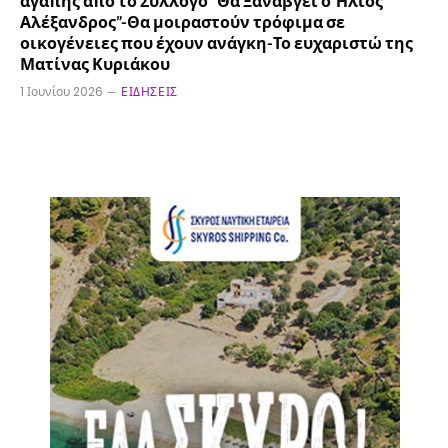
αγάπης από το Σύλλογο “Θα Ξαναβγεί ο Ήλιος
Αλέξανδρος”-Θα μοιραστούν τρόφιμα σε
οικογένειες που έχουν ανάγκη-Το ευχαριστώ της
Ματίνας Κυριάκου
1 Ιουνίου 2026
ΕΙΔΉΣΕΙΣ