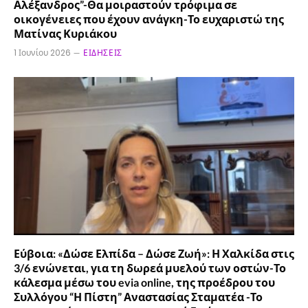
Αλέξανδρος”-Θα μοιραστούν τρόφιμα σε
οικογένειες που έχουν ανάγκη-Το ευχαριστώ της
Ματίνας Κυριάκου
1 Ιουνίου 2026
ΕΙΔΉΣΕΙΣ
Εύβοια: «Δώσε Ελπίδα – Δώσε Ζωή»: Η Χαλκίδα στις
3/6 ενώνεται, για τη δωρεά μυελού των οστών-Το
κάλεσμα μέσω του evia online, της προέδρου του
Συλλόγου “Η Πίστη” Αναστασίας Σταματέα -Το