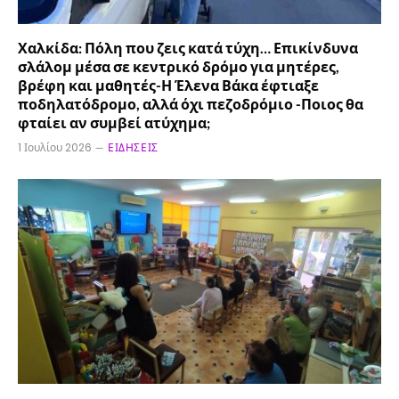
Χαλκίδα: Πόλη που ζεις κατά τύχη… Επικίνδυνα
σλάλομ μέσα σε κεντρικό δρόμο για μητέρες,
βρέφη και μαθητές-Η Έλενα Βάκα έφτιαξε
ποδηλατόδρομο, αλλά όχι πεζοδρόμιο -Ποιος θα
φταίει αν συμβεί ατύχημα;
1 Ιουλίου 2026
ΕΙΔΉΣΕΙΣ