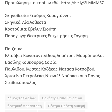
Προπώληση εισιτηρίων εδώ: https://bit.ly/3LMMMS7
Σκηνοθεσία: Σταύρος Καραγιάννης
Σκηνικά: Λία Ασβεστά
Κοστούμια: Έβελυν Σιούπη
Παραγωγή: Θεατρικές Επιχειρήσεις Τάγαρη
Παίζουν:
Ελισάβετ Κωνσταντινίδου, Δημήτρης Μαυρόπουλος,
Βασίλης Κούκουρας, Σοφία
Παυλίδου, Κώστας Καζάκας, Νατάσα Κοτσοβού,
Χριστίνα Πετρολέκα, Ντανιέλ Νούρκα και ο Πάνος
Σταθακόπουλος
Δήμος Χαλκιδέων
Θανάσης Παπαθανασίου
θεατρική παράσταση
Θέατρο Ορέστη Μακρή