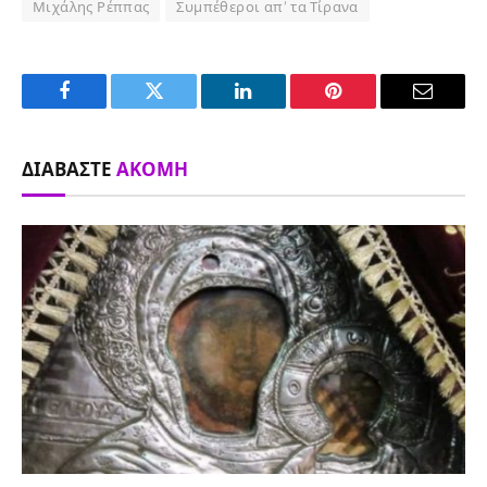
Μιχάλης Ρέππας
Συμπέθεροι απ’ τα Τίρανα
Facebook
Twitter
LinkedIn
Pinterest
Email
ΔΙΑΒΆΣΤΕ
ΑΚΌΜΗ