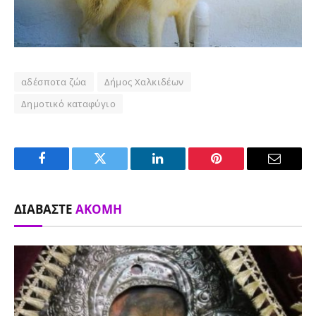
αδέσποτα ζώα
Δήμος Χαλκιδέων
Δημοτικό καταφύγιο
Facebook
Twitter
LinkedIn
Pinterest
Email
ΔΙΑΒΆΣΤΕ
ΑΚΌΜΗ