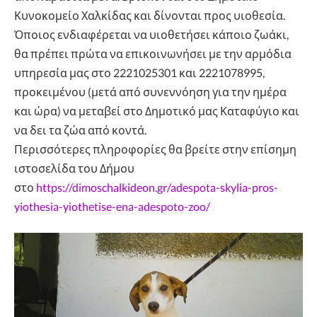
Κυνοκομείο Χαλκίδας και δίνονται προς υιοθεσία.
Όποιος ενδιαφέρεται να υιοθετήσει κάποιο ζωάκι,
θα πρέπει πρώτα να επικοινωνήσει με την αρμόδια
υπηρεσία μας στο 2221025301 και 2221078995,
προκειμένου (μετά από συνεννόηση για την ημέρα
και ώρα) να μεταβεί στο Δημοτικό μας Καταφύγιο και
να δει τα ζώα από κοντά.
Περισσότερες πληροφορίες θα βρείτε στην επίσημη
ιστοσελίδα του Δήμου
στο
https://dimoschalkideon.gr/adespota-skylia-pros-
yiothesia-yiothetise-ena-adespoto-zoo/