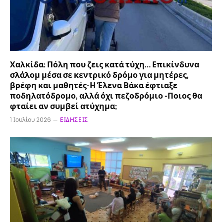
Χαλκίδα: Πόλη που ζεις κατά τύχη… Επικίνδυνα
σλάλομ μέσα σε κεντρικό δρόμο για μητέρες,
βρέφη και μαθητές-Η Έλενα Βάκα έφτιαξε
ποδηλατόδρομο, αλλά όχι πεζοδρόμιο -Ποιος θα
φταίει αν συμβεί ατύχημα;
1 Ιουλίου 2026
ΕΙΔΉΣΕΙΣ