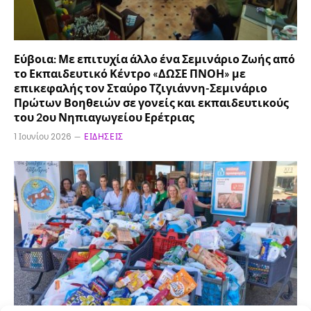
Εύβοια: Με επιτυχία άλλο ένα Σεμινάριο Ζωής από
το Εκπαιδευτικό Κέντρο «ΔΩΣΕ ΠΝΟΗ» με
επικεφαλής τον Σταύρο Τζιγιάννη-Σεμινάριο
Πρώτων Βοηθειών σε γονείς και εκπαιδευτικούς
του 2ου Νηπιαγωγείου Ερέτριας
1 Ιουνίου 2026
ΕΙΔΉΣΕΙΣ