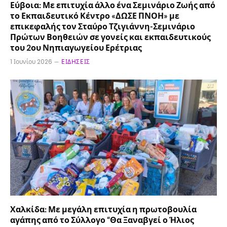
Εύβοια: Με επιτυχία άλλο ένα Σεμινάριο Ζωής από
το Εκπαιδευτικό Κέντρο «ΔΩΣΕ ΠΝΟΗ» με
επικεφαλής τον Σταύρο Τζιγιάννη-Σεμινάριο
Πρώτων Βοηθειών σε γονείς και εκπαιδευτικούς
του 2ου Νηπιαγωγείου Ερέτριας
1 Ιουνίου 2026
ΕΙΔΉΣΕΙΣ
Χαλκίδα: Με μεγάλη επιτυχία η πρωτοβουλία
αγάπης από το Σύλλογο “Θα Ξαναβγεί ο Ήλιος