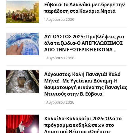
Εύβοια: Το Αλωνάκι μετέφερε την
παράδοση στα Κανάρια Νησιά
1 Αυγούστου 2026
ΑΥΓΟΥΣΤΟΣ 2026 : Προβλέψεις για
όλα τα ζώδια-Ο ΑΠΕΓΚΛΩΒΙΣΜΟΣ
ΑΠΟ ΤΗΝ ΕΞΩΤΕΡΙΚΗ ΕΙΚΟΝΑ…
1 Αυγούστου 2026
Αύγουστος: Καλή Παναγιά! Καλό
Μήνα! -Με Υγεία και Δύναμη-Η
θαυματουργή εικόνα της Παναγίας
Ντινιούς στην Β. Εύβοια!
1 Αυγούστου 2026
Χαλκίδα-Καλοκαίρι 2026: Όλο το
πρόγραμμα εκδηλώσεων στο
Δημοτικό Θέατρο «Ορέστης