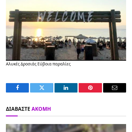
Αλυκές Δροσιάς
Εύβοια
παραλίες
Facebook
Twitter
LinkedIn
Pinterest
Email
ΔΙΑΒΆΣΤΕ
ΑΚΌΜΗ