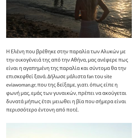
Η Ελένη που βρέθηκε στην παραλία των Αλυκών με
την οικογένειά της από την Αθήνα, μας ανέφερε πως
είναι η αγαπημένη της παραλία και σύντομα θα την
επισκεφθεί ξανά. Δήλωσε μάλιστα fan του site
eviawoman.gr, που της δείξαμε, γιατι όπως είπε η
φωνή μας, εμάς των γυναικών, πρέπει να ακούγεται
δυνατά μήπως έτσι μειωθει η βία που σήμερα είναι
περισσότερο έντονη από ποτέ.