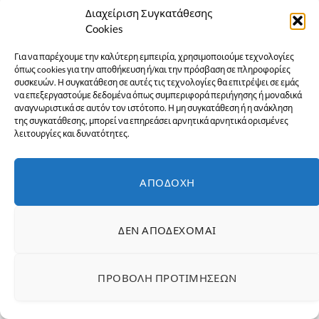
Διαχείριση Συγκατάθεσης
Cookies
Για να παρέχουμε την καλύτερη εμπειρία, χρησιμοποιούμε τεχνολογίες
όπως cookies για την αποθήκευση ή/και την πρόσβαση σε πληροφορίες
συσκευών. Η συγκατάθεση σε αυτές τις τεχνολογίες θα επιτρέψει σε εμάς
να επεξεργαστούμε δεδομένα όπως συμπεριφορά περιήγησης ή μοναδικά
αναγνωριστικά σε αυτόν τον ιστότοπο. Η μη συγκατάθεση ή η ανάκληση
της συγκατάθεσης, μπορεί να επηρεάσει αρνητικά αρνητικά ορισμένες
λειτουργίες και δυνατότητες.
Χαλκίδα-Καλοκαίρι 2026: Όλο το πρόγραμμα
εκδηλώσεων στο Δημοτικό Θέατρο «Ορέστης
Μακρής»
ΑΠΟΔΟΧΉ
1 Ιουλίου 2026
ΕΙΔΉΣΕΙΣ
ΔΕΝ ΑΠΟΔΈΧΟΜΑΙ
ΠΡΟΒΟΛΉ ΠΡΟΤΙΜΉΣΕΩΝ