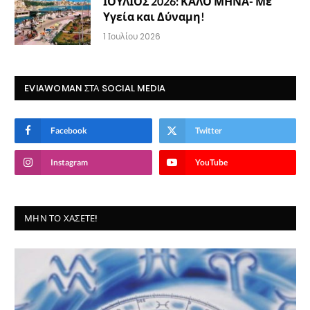
ΙΟΥΛΙΟΣ 2026: ΚΑΛΟ ΜΗΝΑ- Με
Υγεία και Δύναμη!
1 Ιουλίου 2026
EVIAWOMAN ΣΤΑ SOCIAL MEDIA
Facebook
Twitter
Instagram
YouTube
ΜΗΝ ΤΟ ΧΆΣΕΤΕ!