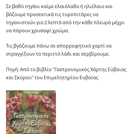
Σε βαθύ τηγάνι καίμε ελαιόλαδο ή ηλιέλαιο και
βάζουμε προσεκτικά τις τυροπιτάρες να
τηγανιστούν για 2 λεπτά από την κάθε πλευρά μέχρι
να πάρουν χρυσαφί χρώμα.
Τις βγάζουμε πάνω σε απορροφητικό χαρτί να
στραγγίξουν το περιττό λάδι και σερβίρουμε.
Πηγή: Από το βιβλίο “Γαστρονομικός Χάρτης Εύβοιας
και Σκύρου” του Επιμελητηρίου Ευβοίας