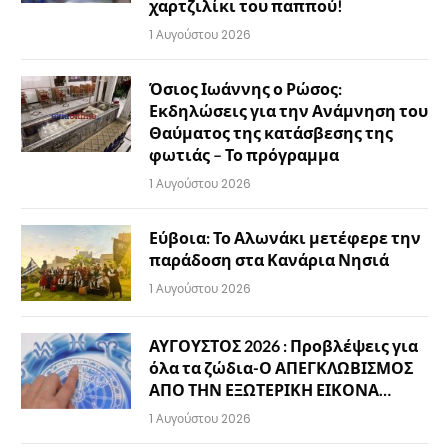
χαρτζιλίκι του παππού!
1 Αυγούστου 2026
Όσιος Ιωάννης ο Ρώσος:
Εκδηλώσεις για την Ανάμνηση του
Θαύματος της κατάσβεσης της
φωτιάς – Το πρόγραμμα
1 Αυγούστου 2026
Εύβοια: Το Αλωνάκι μετέφερε την
παράδοση στα Κανάρια Νησιά
1 Αυγούστου 2026
ΑΥΓΟΥΣΤΟΣ 2026 : Προβλέψεις για
όλα τα ζώδια-Ο ΑΠΕΓΚΛΩΒΙΣΜΟΣ
ΑΠΟ ΤΗΝ ΕΞΩΤΕΡΙΚΗ ΕΙΚΟΝΑ…
1 Αυγούστου 2026