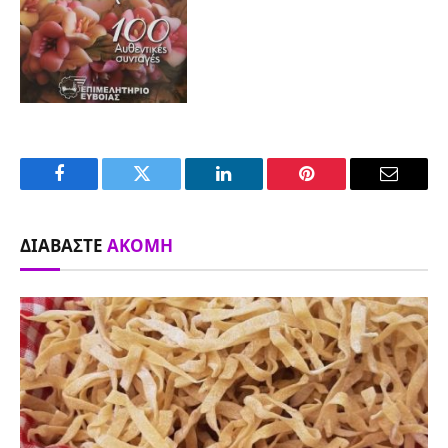
Facebook
Twitter
LinkedIn
Pinterest
Email
ΔΙΑΒΆΣΤΕ
ΑΚΌΜΗ