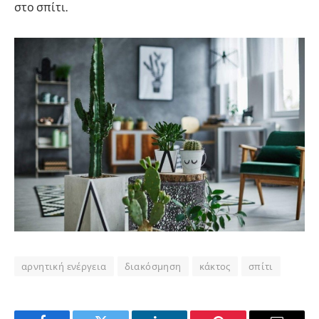
στο σπίτι.
αρνητική ενέργεια
διακόσμηση
κάκτος
σπίτι