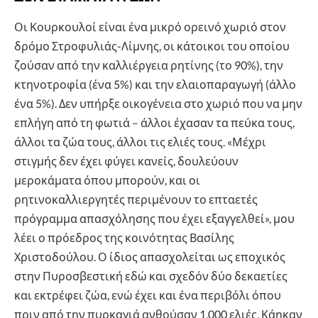
Οι Κουρκουλοί είναι ένα μικρό ορεινό χωριό στον
δρόμο Στροφυλιάς-Λίμνης, οι κάτοικοι του οποίου
ζούσαν από την καλλιέργεια ρητίνης (το 90%), την
κτηνοτροφία (ένα 5%) και την ελαιοπαραγωγή (άλλο
ένα 5%). Δεν υπήρξε οικογένεια στο χωριό που να μην
επλήγη από τη φωτιά – άλλοι έχασαν τα πεύκα τους,
άλλοι τα ζώα τους, άλλοι τις ελιές τους. «Μέχρι
στιγμής δεν έχει φύγει κανείς, δουλεύουν
μεροκάματα όπου μπορούν, και οι
ρητινοκαλλιεργητές περιμένουν το επταετές
πρόγραμμα απασχόλησης που έχει εξαγγελθεί», μου
λέει ο πρόεδρος της κοινότητας Βασίλης
Χριστοδούλου. Ο ίδιος απασχολείται ως εποχικός
στην Πυροσβεστική εδώ και σχεδόν δύο δεκαετίες
και εκτρέφει ζώα, ενώ έχει και ένα περιβόλι όπου
πριν από την πυρκαγιά ανθούσαν 1.000 ελιές. Κάηκαν