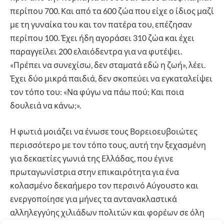
περίπου 700. Και από τα 600 ζώα που είχε ο ίδιος μαζί
με τη γυναίκα του και τον πατέρα του, επέζησαν
περίπου 100. Έχει ήδη αγοράσει 310 ζώα και έχει
παραγγείλει 200 ελαιόδεντρα για να φυτέψει.
«Πρέπει να συνεχίσω, δεν σταματά εδώ η ζωή», λέει.
Έχει δύο μικρά παιδιά, δεν σκοπεύει να εγκαταλείψει
τον τόπο του: «Να φύγω να πάω πού; Και ποια
δουλειά να κάνω;».
Η φωτιά μοιάζει να ένωσε τους Βορειοευβοιώτες
περισσότερο με τον τόπο τους, αυτή την ξεχασμένη
για δεκαετίες γωνιά της Ελλάδας, που έγινε
πρωταγωνίστρια στην επικαιρότητα για ένα
κολασμένο δεκαήμερο τον περσινό Αύγουστο και
ενεργοποίησε για μήνες τα αντανακλαστικά
αλληλεγγύης χιλιάδων πολιτών και φορέων σε όλη