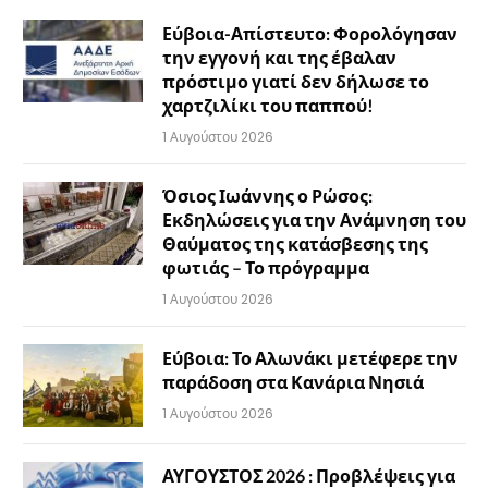
Εύβοια-Απίστευτο: Φορολόγησαν
την εγγονή και της έβαλαν
πρόστιμο γιατί δεν δήλωσε το
χαρτζιλίκι του παππού!
1 Αυγούστου 2026
Όσιος Ιωάννης ο Ρώσος:
Εκδηλώσεις για την Ανάμνηση του
Θαύματος της κατάσβεσης της
φωτιάς – Το πρόγραμμα
1 Αυγούστου 2026
Εύβοια: Το Αλωνάκι μετέφερε την
παράδοση στα Κανάρια Νησιά
1 Αυγούστου 2026
ΑΥΓΟΥΣΤΟΣ 2026 : Προβλέψεις για