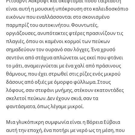
Ρίτσαρντ Άσκροφτ και σκέφτομαι πόσο ταιριαστή
είναι αυτή η μουσική υπόκρουση στο καλειδοσκόπιο
εικόνων που εναλλάσσονται στο σκονισμένο
παρμπρίζ του αυτοκινήτου. Φουντωτές,
οργιάζουσες, ανυπότακτες φτέρες πρασινίζουν τις
πλαγιές, όπου οι καμένοι κορμοί των πεύκων
σημαδεύουν τον ουρανό σαν λόγχες. Ένα χρυσό
σεντόνι από στάχυα απλώνεται ως εκεί που φτάνει
το μάτι, αναμειγνύεται με ένα χαλί από πράσινους
θάμνους, που έχει στρωθεί στις ρίζες ενός μικρού
δάσους από οξιές με όμορφο φύλλωμα. Στους
λόφους, σαν στεφάνι μνήμης, στέκουν εκατοντάδες
σκελετοί πεύκων. Δεν έχουν σκιά, σαν τα
φαντάσματα, όπως λέγαμε μικροί.
Μια γλυκόπικρη συμφωνία είναι η Βόρεια Εύβοια
αυτή την εποχή, ένα ποτήρι με νερό ως τη μέση, που