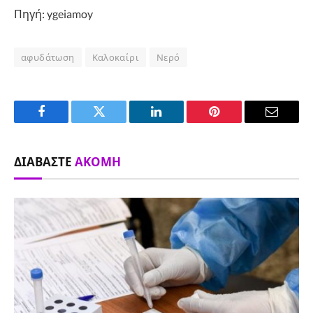
Πηγή: ygeiamoy
αφυδάτωση
Καλοκαίρι
Νερό
Facebook
Twitter
LinkedIn
Pinterest
Email
ΔΙΑΒΆΣΤΕ
ΑΚΌΜΗ