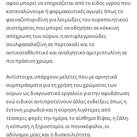
αφού μπορεί να επηρεάζεται από το είδος υγρού που
καταναλώνουμε ή φαρμακευτικές αγωγές όπως το
φαιναζοπυριδίνη για λοιμώξεις του ουροποιητικού
συστήματος που μπορεί να οδηγήσει σε κόκκινη
απόχρωση των ούρων, η αντιφλεγμονώδες
σουλφασαλαζίνη σε πορτοκαλί και το
αντικαταθλιπτικό και αναλγητικό αμιτριπτυλίνη σε
πιο πράσινο χρώμα.
Αντίστοιχα, υπάρχουν μελέτες που με αρνητικά
συμπεράσματα για τη χρήση του χρώματος των
ούρων ως διαγνωστικό εργαλείο για την αφυδάτωση
ενώ ειδικοί αντιπροτείνουν άλλες ενδείξεις όπως η
έντονη μυρωδιά και η ούρηση λιγότερες από
τέσσερις φορές την ημέρα, το αίσθημα δίψας, η ζάλη,
η κόπωση, η ξηροστομία, οι πονοκέφαλοι, οι
αδύναμοι μύες και η δυσκοιλιότητα.