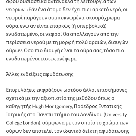
αφού ουσιαστικά αντανακλά τη λειτουργία των
νεφρών. «Εάν ένα άτομο δεν έχει πιει αρκετό νερό, οι
νεφροί παράγουν συμπυκνωμένα, σκουρόχρωμα
ούρα, ενώ αν είναι επαρκώς (ή υπερβολικά)
ενυδατωμένο, οι νεφροί θα απαλλαγούν από την
περίσσεια νερού με τη μορφή πολύ αραιών, διαυγών
ούρων. Όσο πιο διαυγή είναι τα ούρα σας, τόσο πιο
ενυδατωμένοι είστε», ανέφερε.
Άλλες ενδείξεις αφυδάτωσης
Επιφυλάξεις εκφράζουν ωστόσο άλλοι επιστήμονες
σχετικά με την αξιοπιστία της μεθόδου όπως ο
καθηγητής Hugh Montgomery, Πρόεδρος Εντατικής
Ιατρικής στο Πανεπιστήμιο του Λονδίνου (University
College London), σύμφωνα με τον οποίο το χρώμα των
ούρων δεν αποτελεί τον ιδανικό δείκτη αφυδάτωσης