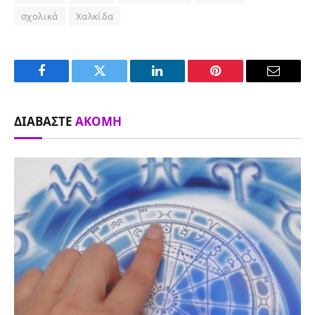
σχολικά
Χαλκίδα
Facebook
Twitter
LinkedIn
Pinterest
Email
ΔΙΑΒΆΣΤΕ
ΑΚΌΜΗ