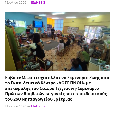
1 Ιουλίου 2026
ΕΙΔΉΣΕΙΣ
Εύβοια: Με επιτυχία άλλο ένα Σεμινάριο Ζωής από
το Εκπαιδευτικό Κέντρο «ΔΩΣΕ ΠΝΟΗ» με
επικεφαλής τον Σταύρο Τζιγιάννη-Σεμινάριο
Πρώτων Βοηθειών σε γονείς και εκπαιδευτικούς
του 2ου Νηπιαγωγείου Ερέτριας
1 Ιουνίου 2026
ΕΙΔΉΣΕΙΣ