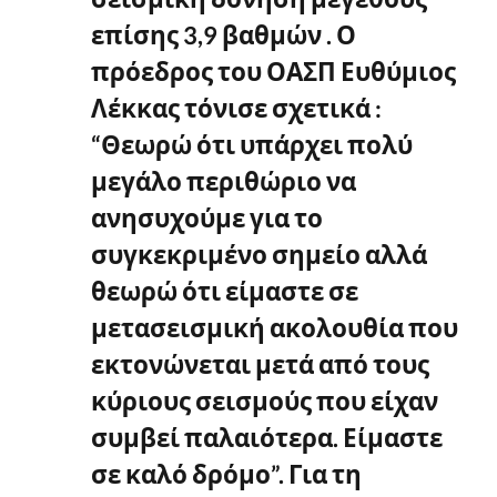
επίσης 3,9 βαθμών . Ο
πρόεδρος του ΟΑΣΠ Ευθύμιος
Λέκκας τόνισε σχετικά :
“Θεωρώ ότι υπάρχει πολύ
μεγάλο περιθώριο να
ανησυχούμε για το
συγκεκριμένο σημείο αλλά
θεωρώ ότι είμαστε σε
μετασεισμική ακολουθία που
εκτονώνεται μετά από τους
κύριους σεισμούς που είχαν
συμβεί παλαιότερα. Είμαστε
σε καλό δρόμο”. Για τη