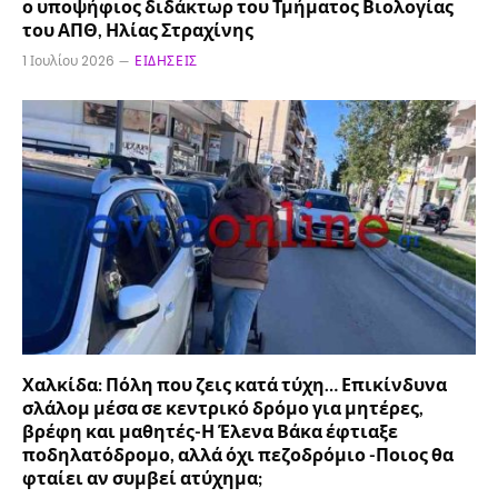
ο υποψήφιος διδάκτωρ του Τμήματος Βιολογίας
του ΑΠΘ, Ηλίας Στραχίνης
1 Ιουλίου 2026
ΕΙΔΉΣΕΙΣ
Χαλκίδα: Πόλη που ζεις κατά τύχη… Επικίνδυνα
σλάλομ μέσα σε κεντρικό δρόμο για μητέρες,
βρέφη και μαθητές-Η Έλενα Βάκα έφτιαξε
ποδηλατόδρομο, αλλά όχι πεζοδρόμιο -Ποιος θα
φταίει αν συμβεί ατύχημα;