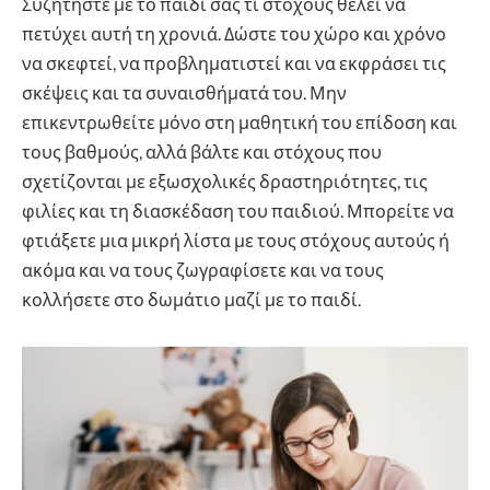
Συζητήστε με το παιδί σας τι στόχους θέλει να
πετύχει αυτή τη χρονιά. Δώστε του χώρο και χρόνο
να σκεφτεί, να προβληματιστεί και να εκφράσει τις
σκέψεις και τα συναισθήματά του. Μην
επικεντρωθείτε μόνο στη μαθητική του επίδοση και
τους βαθμούς, αλλά βάλτε και στόχους που
σχετίζονται με εξωσχολικές δραστηριότητες, τις
φιλίες και τη διασκέδαση του παιδιού. Μπορείτε να
φτιάξετε μια μικρή λίστα με τους στόχους αυτούς ή
ακόμα και να τους ζωγραφίσετε και να τους
κολλήσετε στο δωμάτιο μαζί με το παιδί.