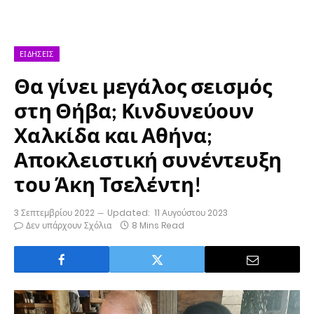
ΕΙΔΉΣΕΙΣ
Θα γίνει μεγάλος σεισμός
στη Θήβα; Κινδυνεύουν
Χαλκίδα και Αθήνα;
Αποκλειστική συνέντευξη
του Άκη Τσελέντη!
3 Σεπτεμβρίου 2022
Updated:
11 Αυγούστου 2023
Δεν υπάρχουν Σχόλια
8 Mins Read