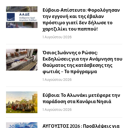
Εύβοια-Απίστευτο: Φορολόγησαν
την εγγονή και της έβαλαν
πρόστιμο γιατί δεν δήλωσε το
χαρτζιλίκι του παππού!
1 Αυγούστου 2026
Όσιος Ιωάννης ο Ρώσος:
Εκδηλώσεις για την Ανάμνηση του
Θαύματος της κατάσβεσης της
φωτιάς – Το πρόγραμμα
1 Αυγούστου 2026
Εύβοια: Το Αλωνάκι μετέφερε την
παράδοση στα Κανάρια Νησιά
1 Αυγούστου 2026
ΑΥΓΟΥΣΤΟΣ 2026 : Προβλέψεις για