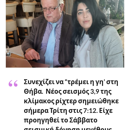
Συνεχίζει να “τρέμει η γη’ στη
Θήβα. Νέος σεισμός 3,9 της
κλίμακος ρίχτερ σημειώθηκε
σήμερα Τρίτη στις 7:12. Είχε
προηγηθεί το Σάββατο
σεισμική δόνηση μεγέθους