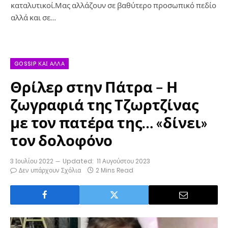
καταλυτικοί.Μας αλλάζουν σε βαθύτερο προσωπικό πεδίο
αλλά και σε…
GOSSIP ΚΑΙ ΆΛΛΑ
Θρίλερ στην Πάτρα – Η
ζωγραφιά της Τζωρτζίνας
με τον πατέρα της… «δίνει»
τον δολοφόνο
3 Ιουλίου 2022
Updated:
11 Αυγούστου 2023
Δεν υπάρχουν Σχόλια
2 Mins Read