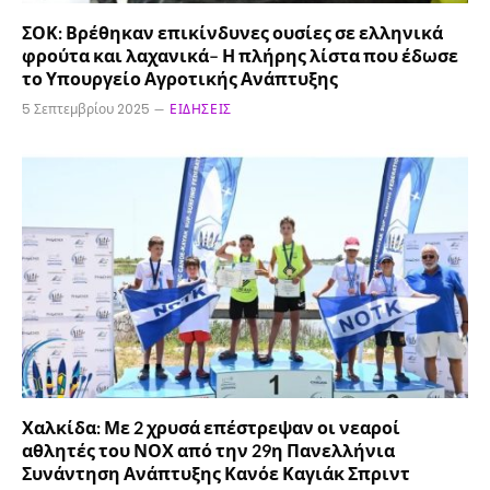
ΣΟΚ: Βρέθηκαν επικίνδυνες ουσίες σε ελληνικά
φρούτα και λαχανικά– Η πλήρης λίστα που έδωσε
το Υπουργείο Αγροτικής Ανάπτυξης
5 Σεπτεμβρίου 2025
ΕΙΔΉΣΕΙΣ
Χαλκίδα: Με 2 χρυσά επέστρεψαν οι νεαροί
αθλητές του ΝΟΧ από την 29η Πανελλήνια
Συνάντηση Ανάπτυξης Κανόε Καγιάκ Σπριντ