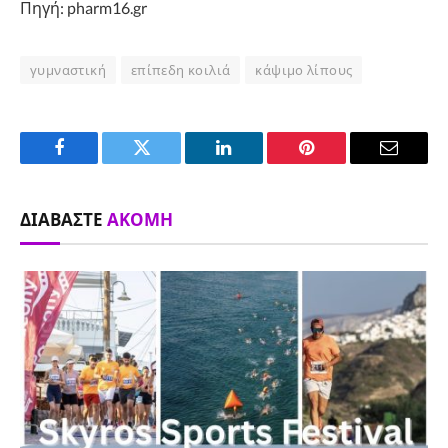
Πηγή: pharm16.gr
γυμναστική
επίπεδη κοιλιά
κάψιμο λίπους
Facebook
Twitter
LinkedIn
Pinterest
Email
ΔΙΑΒΆΣΤΕ
ΑΚΌΜΗ