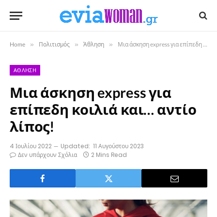
Home
»
Πολιτισμός
»
Άθληση
»
Μια άσκηση express για επίπεδη κοιλιά και… αντίο λίπος!
ΆΘΛΗΣΗ
Μια άσκηση express για
επίπεδη κοιλιά και… αντίο
λίπος!
4 Ιουλίου 2022
Updated:
11 Αυγούστου 2023
Δεν υπάρχουν Σχόλια
2 Mins Read