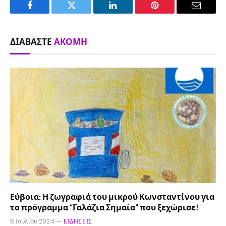
Facebook
Twitter
LinkedIn
Pinterest
Email
ΔΙΑΒΆΣΤΕ
ΑΚΌΜΗ
Εύβοια: Η ζωγραφιά του μικρού Κωνσταντίνου για
το πρόγραμμα “Γαλάζια Σημαία” που ξεχώρισε!
5 Ιουλίου 2024
ΕΙΔΉΣΕΙΣ