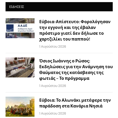
ΕΙΔΉΣΕΙΣ
Εύβοια-Απίστευτο: Φορολόγησαν
την εγγονή και της έβαλαν
πρόστιμο γιατί δεν δήλωσε το
χαρτζιλίκι του παππού!
1 Αυγούστου 2026
Όσιος Ιωάννης ο Ρώσος:
Εκδηλώσεις για την Ανάμνηση του
Θαύματος της κατάσβεσης της
φωτιάς – Το πρόγραμμα
1 Αυγούστου 2026
Εύβοια: Το Αλωνάκι μετέφερε την
παράδοση στα Κανάρια Νησιά
1 Αυγούστου 2026