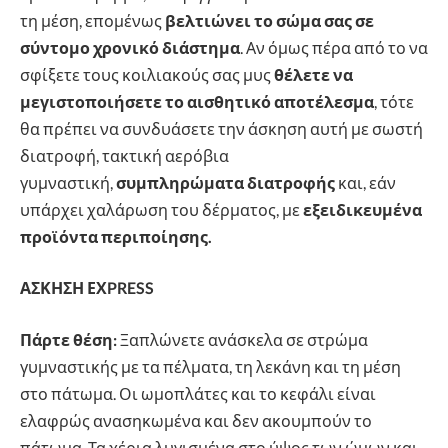
τη μέση, επομένως
βελτιώνει το σώμα σας σε
σύντομο χρονικό διάστημα
. Αν όμως πέρα από το να
σφίξετε τους κοιλιακούς σας μυς
θέλετε να
μεγιστοποιήσετε το αισθητικό αποτέλεσμα
, τότε
θα πρέπει να συνδυάσετε την άσκηση αυτή με σωστή
διατροφή, τακτική αερόβια
γυμναστική,
συμπληρώματα διατροφής
και, εάν
υπάρχει χαλάρωση του δέρματος, με
εξειδικευμένα
προϊόντα περιποίησης.
ΑΣΚΗΣΗ ΕΧPRESS
Πάρτε θέση:
Ξαπλώνετε ανάσκελα σε στρώμα
γυμναστικής με τα πέλματα, τη λεκάνη και τη μέση
στο πάτωμα. Οι ωμοπλάτες και το κεφάλι είναι
ελαφρώς ανασηκωμένα και δεν ακουμπούν το
πάτωμα. Τα χέρια λυγισμένα στο ύψος των ώμων και