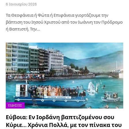
6 Ιανουαρίου 2026
Τα Θεοφάνεια ή Φώτα ή Επιφάνεια γιορτάζουμε την
βάπτιση του Ιησού Χριστού από τον Ιωάννη τον Πρόδρομο
ή Βαπτιστή. Την…
ΕΙΔΉΣΕΙΣ
Εύβοια: Εν Ιορδάνη βαπτιζομένου σου
Κύριε… Χρόνια Πολλά, με τον πίνακα του