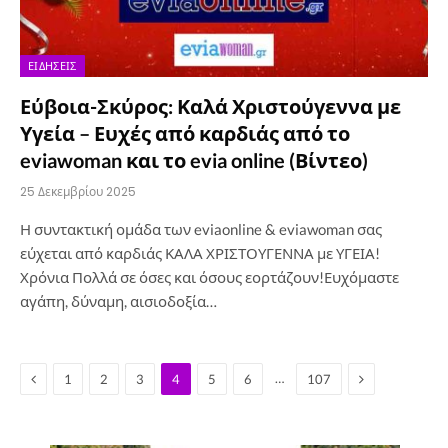
ΕΙΔΉΣΕΙΣ
Εύβοια-Σκύρος: Καλά Χριστούγεννα με
Υγεία – Ευχές από καρδιάς από το
eviawoman και το evia online (Βίντεο)
25 Δεκεμβρίου 2025
Η συντακτική ομάδα των eviaonline & eviawoman σας
εύχεται από καρδιάς ΚΑΛΑ ΧΡΙΣΤΟΥΓΕΝΝΑ με ΥΓΕΙΑ!
Χρόνια Πολλά σε όσες και όσους εορτάζουν!Ευχόμαστε
αγάπη, δύναμη, αισιοδοξία…
Previous
Next
…
1
2
3
4
5
6
107