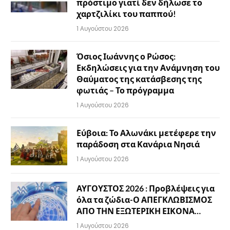
πρόστιμο γιατί δεν δήλωσε το
χαρτζιλίκι του παππού!
1 Αυγούστου 2026
Όσιος Ιωάννης ο Ρώσος:
Εκδηλώσεις για την Ανάμνηση του
Θαύματος της κατάσβεσης της
φωτιάς – Το πρόγραμμα
1 Αυγούστου 2026
Εύβοια: Το Αλωνάκι μετέφερε την
παράδοση στα Κανάρια Νησιά
1 Αυγούστου 2026
ΑΥΓΟΥΣΤΟΣ 2026 : Προβλέψεις για
όλα τα ζώδια-Ο ΑΠΕΓΚΛΩΒΙΣΜΟΣ
ΑΠΟ ΤΗΝ ΕΞΩΤΕΡΙΚΗ ΕΙΚΟΝΑ…
1 Αυγούστου 2026