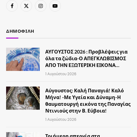
Facebook
X
Instagram
YouTube
(Twitter)
ΔΗΜΟΦΙΛΉ
ΑΥΓΟΥΣΤΟΣ 2026 : Προβλέψεις για
όλα τα ζώδια-Ο ΑΠΕΓΚΛΩΒΙΣΜΟΣ
ΑΠΟ ΤΗΝ ΕΞΩΤΕΡΙΚΗ ΕΙΚΟΝΑ…
1 Αυγούστου 2026
Αύγουστος: Καλή Παναγιά! Καλό
Μήνα! -Με Υγεία και Δύναμη-Η
θαυματουργή εικόνα της Παναγίας
Ντινιούς στην Β. Εύβοια!
1 Αυγούστου 2026
Τριήμερη απεργία στα