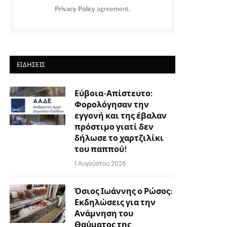
Privacy Policy
agreement.
ΕΙΔΉΣΕΙΣ
Εύβοια-Απίστευτο:
Φορολόγησαν την
εγγονή και της έβαλαν
πρόστιμο γιατί δεν
δήλωσε το χαρτζιλίκι
του παππού!
1 Αυγούστου 2026
Όσιος Ιωάννης ο Ρώσος:
Εκδηλώσεις για την
Ανάμνηση του
Θαύματος της