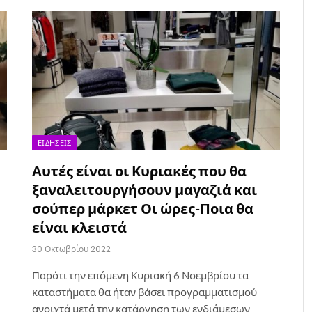
ΕΙΔΉΣΕΙΣ
Αυτές είναι οι Κυριακές που θα
ξαναλειτουργήσουν μαγαζιά και
σούπερ μάρκετ Οι ώρες-Ποια θα
είναι κλειστά
30 Οκτωβρίου 2022
Παρότι την επόμενη Κυριακή 6 Νοεμβρίου τα
καταστήματα θα ήταν βάσει προγραμματισμού
ανοιχτά μετά την κατάργηση των ενδιάμεσων