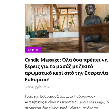
ΕΙΔΉΣΕΙΣ
Candle Massage: Όλα όσα πρέπει να
ξέρεις για το μασάζ με ζεστό
αρωματικό κερί από την Στεφανία
Ευθυμίου!
5 Δεκεμβρίου 2022
Γράφει η Ευθυμίου Στεφανία Ποδολόγος –
Αισθητικός Τι είναι η Θεραπεία Candle Massage;Το
συγκεκριμένο είδος μασάζ γίνεται σε όλο το…