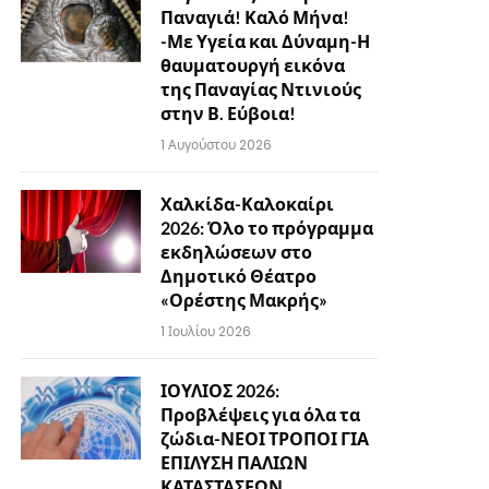
Παναγιά! Καλό Μήνα!
-Με Υγεία και Δύναμη-Η
θαυματουργή εικόνα
της Παναγίας Ντινιούς
στην Β. Εύβοια!
1 Αυγούστου 2026
Χαλκίδα-Καλοκαίρι
2026: Όλο το πρόγραμμα
εκδηλώσεων στο
Δημοτικό Θέατρο
«Ορέστης Μακρής»
1 Ιουλίου 2026
ΙΟΥΛΙΟΣ 2026:
Προβλέψεις για όλα τα
ζώδια-ΝΕΟΙ ΤΡΟΠΟΙ ΓΙΑ
ΕΠΙΛΥΣΗ ΠΑΛΙΩΝ
ΚΑΤΑΣΤΑΣΕΩΝ…