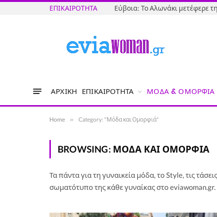
ΕΠΙΚΑΙΡΌΤΗΤΑ
Εύβοια: Το Αλωνάκι μετέφερε 
ΑΡΧΙΚΉ
ΕΠΙΚΑΙΡΌΤΗΤΑ
ΜΌΔΑ & ΟΜΟΡΦΙΆ
Home
»
Category: "Μόδα και Ομορφιά"
BROWSING:
ΜΌΔΑ ΚΑΙ ΟΜΟΡΦΙΆ
Τα πάντα για τη γυναικεία μόδα, το Style, τις τάσε
σωματότυπο της κάθε γυναίκας στο eviawoman.gr.