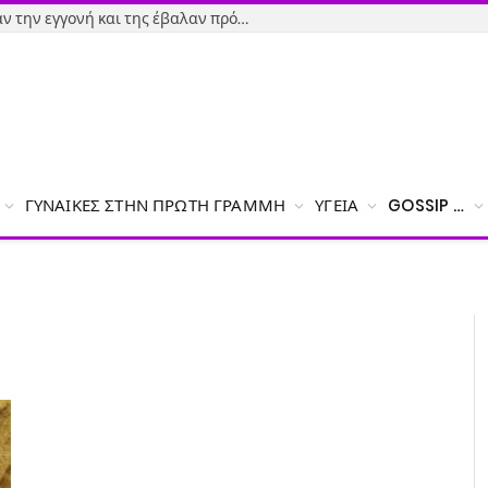
Εύβοια-Απίστευτο: Φορολόγησαν την εγγονή και της έβαλαν πρόστιμο γιατί δεν δήλωσε το χαρτζιλίκι του παππού!
ΓΥΝΑΊΚΕΣ ΣΤΗΝ ΠΡΏΤΗ ΓΡΑΜΜΉ
ΥΓΕΊΑ
GOSSIP …