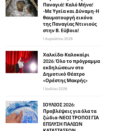
Παναγιά! Καλό Μήνα!
-Με Υγεία και Δύναμη-Η
θαυματουργή εικόνα
της Παναγίας Ντινιούς
στην Β. Εύβοια!
1 Αυγούστου 2026
Χαλκίδα-Καλοκαίρι
2026: Όλο το πρόγραμμα
εκδηλώσεων στο
Δημοτικό Θέατρο
«Ορέστης Μακρής»
1 Ιουλίου 2026
ΙΟΥΛΙΟΣ 2026:
Προβλέψεις για όλα τα
ζώδια-ΝΕΟΙ ΤΡΟΠΟΙ ΓΙΑ
ΕΠΙΛΥΣΗ ΠΑΛΙΩΝ
ΚΑΤΑΣΤΑΣΕΩΝ…