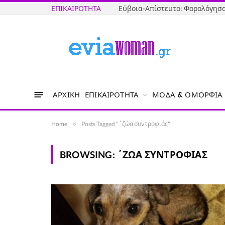
ΕΠΙΚΑΙΡΌΤΗΤΑ
ΑΡΧΙΚΉ
ΕΠΙΚΑΙΡΌΤΗΤΑ
ΜΌΔΑ & ΟΜΟΡΦΙΆ
Home
»
Posts Tagged "΄ζώα συντροφιάς"
BROWSING:
΄ΖΏΑ ΣΥΝΤΡΟΦΙΆΣ