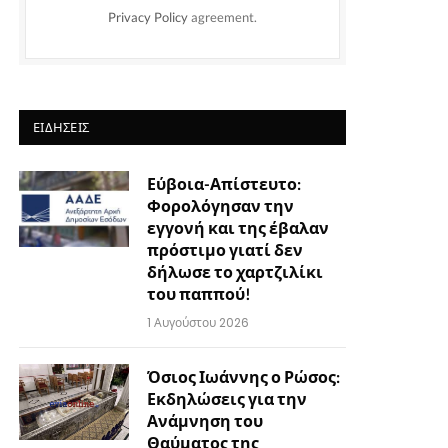
Privacy Policy
agreement.
ΕΙΔΉΣΕΙΣ
Εύβοια-Απίστευτο:
Φορολόγησαν την
εγγονή και της έβαλαν
πρόστιμο γιατί δεν
δήλωσε το χαρτζιλίκι
του παππού!
1 Αυγούστου 2026
Όσιος Ιωάννης ο Ρώσος:
Εκδηλώσεις για την
Ανάμνηση του
Θαύματος της