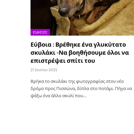
ΕΙΔΉΣΕΙΣ
Εύβοια : Βρέθηκε ένα γλυκύτατο
σκυλάκι -Να βοηθήσουμε όλοι να
επιστρέψει σπίτι του
21 Ιουνίου 2023
Βρήκα το σκυλάκι της φωτογραφίας στον νέο
δρόμο προς Πισσώνα, δίπλα στο ποτάμι. Πήγα να
ψάξω ένα άλλο σκυλί που…