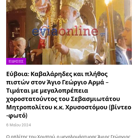
ΕΙΔΉΣΕΙΣ
Εύβοια: Καβαλάρηδες και πλήθος
πιστών στον Άγιο Γεώργιο Αρμά –
Τιμάται με μεγαλοπρέπεια
χοροστατούντος του Σεβασμιωτάτου
Μητροπολίτου κ.κ. Χρυσοστόμου (βίντεο
-φωτό)
6 Μαΐου 2024
Ο οπλίτης του Χριστού, ο μεγαλομάρτυρας Άγιος Γεώργιος