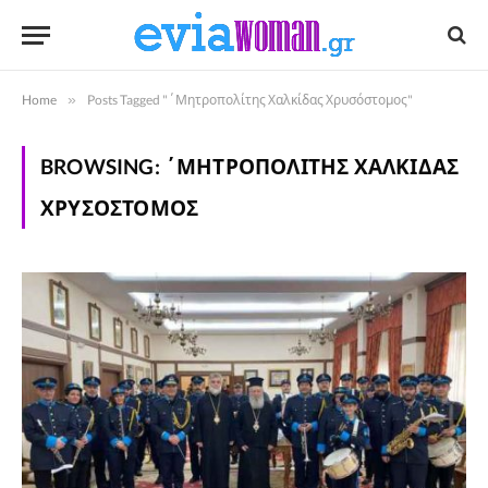
Home
»
Posts Tagged "΄Μητροπολίτης Χαλκίδας Χρυσόστομος"
BROWSING:
΄ΜΗΤΡΟΠΟΛΊΤΗΣ ΧΑΛΚΊΔΑΣ
ΧΡΥΣΌΣΤΟΜΟΣ