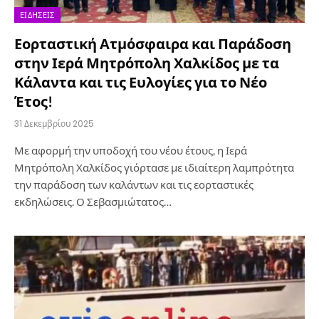
ΕΙΔΉΣΕΙΣ
Εορταστική Ατμόσφαιρα και Παράδοση
στην Ιερά Μητρόπολη Χαλκίδος με τα
Κάλαντα και τις Ευλογίες για το Νέο
Έτος!
31 Δεκεμβρίου 2025
Με αφορμή την υποδοχή του νέου έτους, η Ιερά
Μητρόπολη Χαλκίδος γιόρτασε με ιδιαίτερη λαμπρότητα
την παράδοση των καλάντων και τις εορταστικές
εκδηλώσεις. Ο Σεβασμιώτατος…