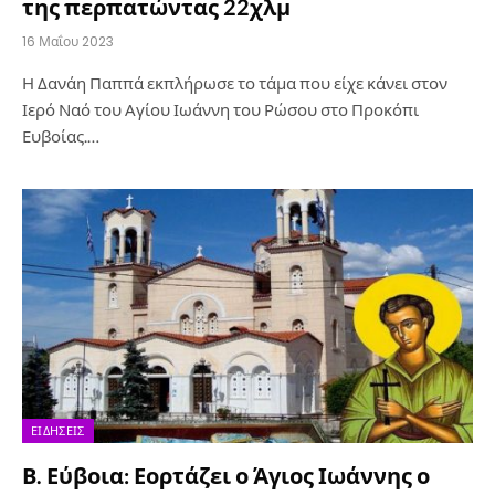
της περπατώντας 22χλμ
16 Μαΐου 2023
Η Δανάη Παππά εκπλήρωσε το τάμα που είχε κάνει στον
Ιερό Ναό του Αγίου Ιωάννη του Ρώσου στο Προκόπι
Ευβοίας.…
ΕΙΔΉΣΕΙΣ
Β. Εύβοια: Εορτάζει ο Άγιος Ιωάννης ο