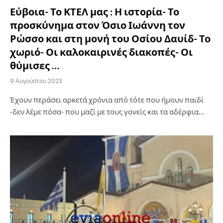
Εύβοια- Το ΚΤΕΛ μας : Η ιστορία- Το
προσκύνημα στον Όσιο Ιωάννη τον
Ρώσσο και στη μονή του Οσίου Δαυίδ- Το
χωριό- Οι καλοκαιρινές διακοπές- Οι
θύμισες …
9 Αυγούστου 2023
Έχουν περάσει αρκετά χρόνια από τότε που ήμουν παιδί
-δεν λέμε πόσα- που μαζί με τους γονείς και τα αδέρφια…