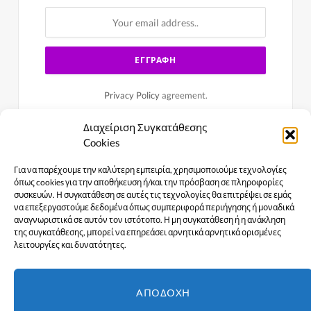
Privacy Policy
agreement.
Διαχείριση Συγκατάθεσης
Cookies
Για να παρέχουμε την καλύτερη εμπειρία, χρησιμοποιούμε τεχνολογίες
όπως cookies για την αποθήκευση ή/και την πρόσβαση σε πληροφορίες
συσκευών. Η συγκατάθεση σε αυτές τις τεχνολογίες θα επιτρέψει σε εμάς
να επεξεργαστούμε δεδομένα όπως συμπεριφορά περιήγησης ή μοναδικά
αναγνωριστικά σε αυτόν τον ιστότοπο. Η μη συγκατάθεση ή η ανάκληση
της συγκατάθεσης, μπορεί να επηρεάσει αρνητικά αρνητικά ορισμένες
λειτουργίες και δυνατότητες.
Facebook
X
Instagram
YouTube
ΑΠΟΔΟΧΉ
(Twitter)