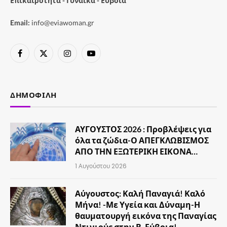
Επικαιρότητα - Γυναίκα - Εύβοια
Email:
info@eviawoman.gr
Facebook
X
Instagram
YouTube
(Twitter)
ΔΗΜΟΦΙΛΉ
ΑΥΓΟΥΣΤΟΣ 2026 : Προβλέψεις για
όλα τα ζώδια-Ο ΑΠΕΓΚΛΩΒΙΣΜΟΣ
ΑΠΟ ΤΗΝ ΕΞΩΤΕΡΙΚΗ ΕΙΚΟΝΑ…
1 Αυγούστου 2026
Αύγουστος: Καλή Παναγιά! Καλό
Μήνα! -Με Υγεία και Δύναμη-Η
θαυματουργή εικόνα της Παναγίας
Ντινιούς στην Β. Εύβοια!