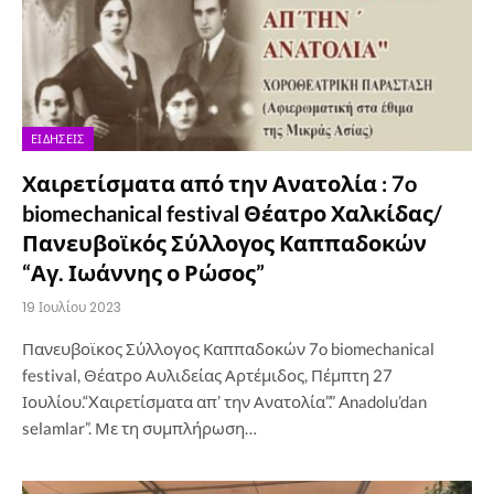
ΕΙΔΉΣΕΙΣ
Χαιρετίσματα από την Ανατολία : 7o
biomechanical festival Θέατρο Χαλκίδας/
Πανευβοϊκός Σύλλογος Καππαδοκών
“Αγ. Ιωάννης ο Ρώσος”
19 Ιουλίου 2023
Πανευβοϊκος Σύλλογος Καππαδοκών 7o biomechanical
festival, Θέατρο Αυλιδείας Αρτέμιδος, Πέμπτη 27
Ιουλίου.“Xαιρετίσματα απ’ την Ανατολία”.” Anadolu’dan
selamlar”. Με τη συμπλήρωση…