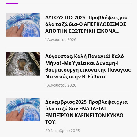
ΑΥΓΟΥΣΤΟΣ 2026 : Προβλέψεις για
όλα τα ζώδια-Ο ΑΠΕΓΚΛΩΒΙΣΜΟΣ
ΑΠΟ ΤΗΝ ΕΞΩΤΕΡΙΚΗ ΕΙΚΟΝΑ…
1 Αυγούστου 2026
Αύγουστος: Καλή Παναγιά! Καλό
Μήνα! -Με Υγεία και Δύναμη-Η
θαυματουργή εικόνα της Παναγίας
Ντινιούς στην Β. Εύβοια!
1 Αυγούστου 2026
Δεκέμβριος 2025-Προβλέψεις για
όλα τα ζώδια: ΕΝΑ ΤΑΞΙΔΙ
ΕΜΠΕΙΡΙΩΝ ΚΛΕΙΝΕΙ ΤΟΝ ΚΥΚΛΟ
ΤΟΥ!
29 Νοεμβρίου 2025