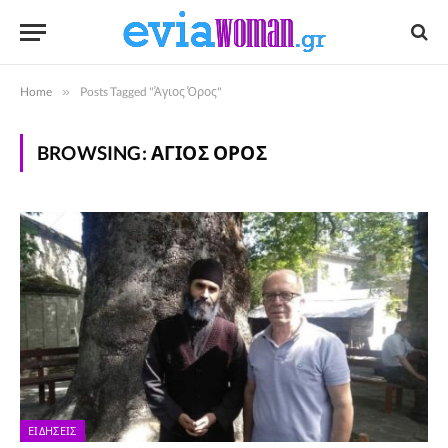
Home
»
Posts Tagged "Άγιος Όρος"
BROWSING:
ΆΓΙΟΣ ΌΡΟΣ
ΕΙΔΉΣΕΙΣ