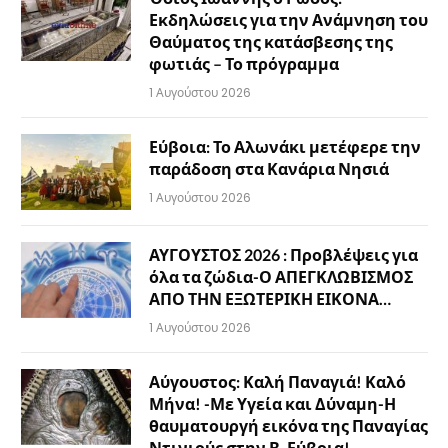
Εκδηλώσεις για την Ανάμνηση του
Θαύματος της κατάσβεσης της
φωτιάς – Το πρόγραμμα
1 Αυγούστου 2026
Εύβοια: Το Αλωνάκι μετέφερε την
παράδοση στα Κανάρια Νησιά
1 Αυγούστου 2026
ΑΥΓΟΥΣΤΟΣ 2026 : Προβλέψεις για
όλα τα ζώδια-Ο ΑΠΕΓΚΛΩΒΙΣΜΟΣ
ΑΠΟ ΤΗΝ ΕΞΩΤΕΡΙΚΗ ΕΙΚΟΝΑ…
1 Αυγούστου 2026
Αύγουστος: Καλή Παναγιά! Καλό
Μήνα! -Με Υγεία και Δύναμη-Η
θαυματουργή εικόνα της Παναγίας
Ντινιούς στην Β. Εύβοια!