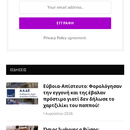
Privacy Policy
agreement.
ΕΙΔΉΣΕΙΣ
Εύβοια-Απίστευτο: Φορολόγησαν
την εγγονή και της έβαλαν
πρόστιμο γιατί δεν δήλωσε το
χαρτζιλίκι του παππού!
1 Αυγούστου 2026
Όσιος Ιωάννης ο Ρώσος: