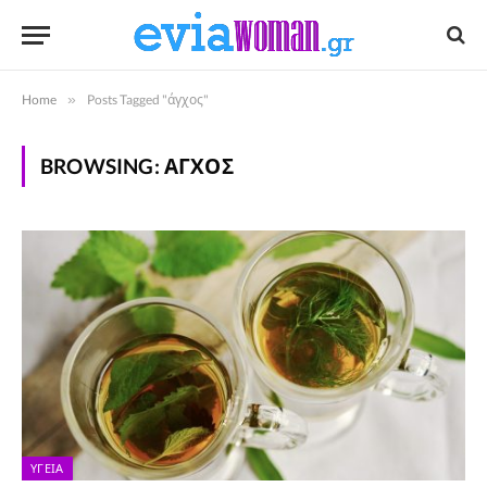
Home
»
Posts Tagged "άγχος"
BROWSING:
ΆΓΧΟΣ
ΥΓΕΊΑ