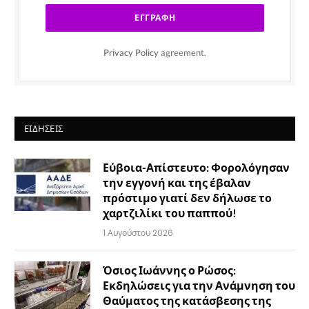
Privacy Policy
agreement.
ΕΙΔΉΣΕΙΣ
Εύβοια-Απίστευτο: Φορολόγησαν
την εγγονή και της έβαλαν
πρόστιμο γιατί δεν δήλωσε το
χαρτζιλίκι του παππού!
1 Αυγούστου 2026
Όσιος Ιωάννης ο Ρώσος:
Εκδηλώσεις για την Ανάμνηση του
Θαύματος της κατάσβεσης της