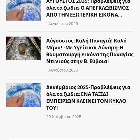
ΑΥΓΟΥΣΤΟΣ 2026 : Προβλέψεις για
όλα τα ζώδια-Ο ΑΠΕΓΚΛΩΒΙΣΜΟΣ
ΑΠΟ ΤΗΝ ΕΞΩΤΕΡΙΚΗ ΕΙΚΟΝΑ…
1 Αυγούστου 2026
Αύγουστος: Καλή Παναγιά! Καλό
Μήνα! -Με Υγεία και Δύναμη-Η
θαυματουργή εικόνα της Παναγίας
Ντινιούς στην Β. Εύβοια!
1 Αυγούστου 2026
Δεκέμβριος 2025-Προβλέψεις για
όλα τα ζώδια: ΕΝΑ ΤΑΞΙΔΙ
ΕΜΠΕΙΡΙΩΝ ΚΛΕΙΝΕΙ ΤΟΝ ΚΥΚΛΟ
ΤΟΥ!
29 Νοεμβρίου 2025