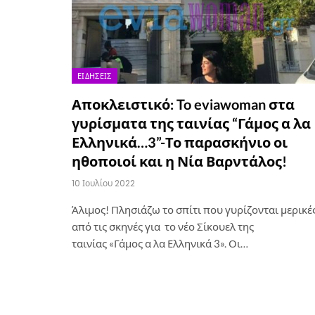
ΕΙΔΉΣΕΙΣ
Αποκλειστικό: To eviawoman στα
γυρίσματα της ταινίας “Γάμος α λα
Ελληνικά…3”-Το παρασκήνιο οι
ηθοποιοί και η Νία Βαρντάλος!
10 Ιουλίου 2022
Άλιμος! Πλησιάζω το σπίτι που γυρίζονται μερικέ
από τις σκηνές για το νέο Σίκουελ της
ταινίας «Γάμος α λα Ελληνικά 3». Οι…