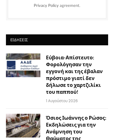
Privacy Policy
agreement.
ΕΙΔΉΣΕΙΣ
Εύβοια-Απίστευτο:
Φορολόγησαν την
εγγονή και της έβαλαν
πρόστιμο γιατί δεν
δήλωσε το χαρτζιλίκι
του παππού!
1 Αυγούστου 2026
Όσιος Ιωάννης ο Ρώσος:
Εκδηλώσεις για την
Ανάμνηση του
Θαύματος της