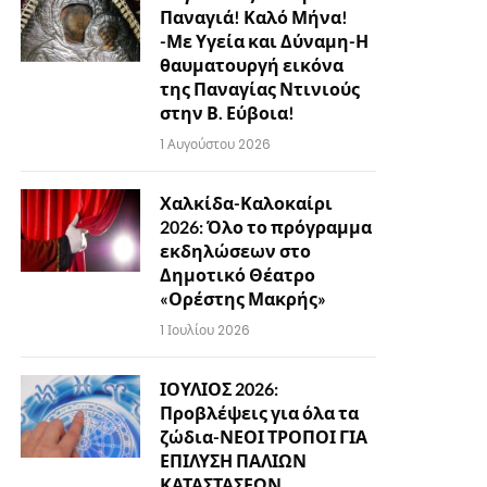
Παναγιά! Καλό Μήνα!
-Με Υγεία και Δύναμη-Η
θαυματουργή εικόνα
της Παναγίας Ντινιούς
στην Β. Εύβοια!
1 Αυγούστου 2026
Χαλκίδα-Καλοκαίρι
2026: Όλο το πρόγραμμα
εκδηλώσεων στο
Δημοτικό Θέατρο
«Ορέστης Μακρής»
1 Ιουλίου 2026
ΙΟΥΛΙΟΣ 2026:
Προβλέψεις για όλα τα
ζώδια-ΝΕΟΙ ΤΡΟΠΟΙ ΓΙΑ
ΕΠΙΛΥΣΗ ΠΑΛΙΩΝ
ΚΑΤΑΣΤΑΣΕΩΝ…