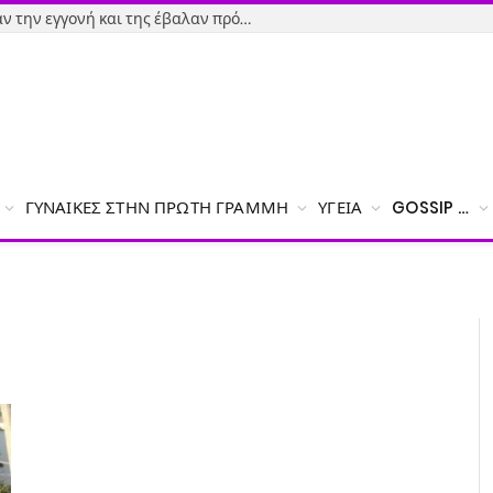
Εύβοια-Απίστευτο: Φορολόγησαν την εγγονή και της έβαλαν πρόστιμο γιατί δεν δήλωσε το χαρτζιλίκι του παππού!
ΓΥΝΑΊΚΕΣ ΣΤΗΝ ΠΡΏΤΗ ΓΡΑΜΜΉ
ΥΓΕΊΑ
GOSSIP …