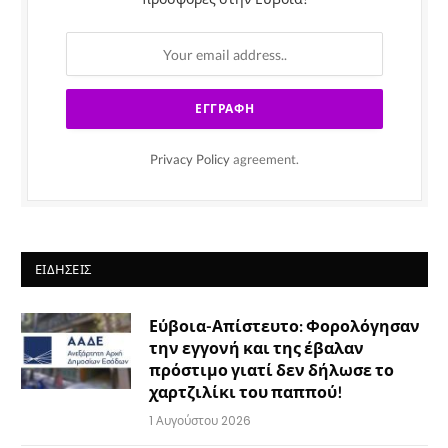
Privacy Policy
agreement.
ΕΙΔΉΣΕΙΣ
Εύβοια-Απίστευτο: Φορολόγησαν
την εγγονή και της έβαλαν
πρόστιμο γιατί δεν δήλωσε το
χαρτζιλίκι του παππού!
1 Αυγούστου 2026