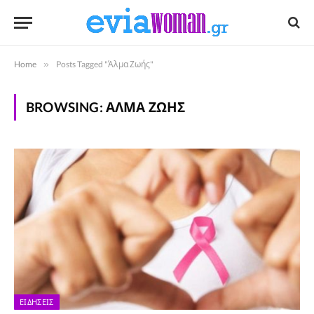
Home
»
Posts Tagged "Άλμα Ζωής"
BROWSING:
ΆΛΜΑ ΖΩΉΣ
ΕΙΔΉΣΕΙΣ