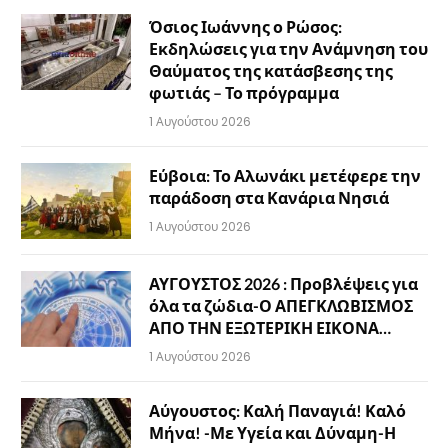
Όσιος Ιωάννης ο Ρώσος:
Εκδηλώσεις για την Ανάμνηση του
Θαύματος της κατάσβεσης της
φωτιάς – Το πρόγραμμα
1 Αυγούστου 2026
Εύβοια: Το Αλωνάκι μετέφερε την
παράδοση στα Κανάρια Νησιά
1 Αυγούστου 2026
ΑΥΓΟΥΣΤΟΣ 2026 : Προβλέψεις για
όλα τα ζώδια-Ο ΑΠΕΓΚΛΩΒΙΣΜΟΣ
ΑΠΟ ΤΗΝ ΕΞΩΤΕΡΙΚΗ ΕΙΚΟΝΑ…
1 Αυγούστου 2026
Αύγουστος: Καλή Παναγιά! Καλό
Μήνα! -Με Υγεία και Δύναμη-Η