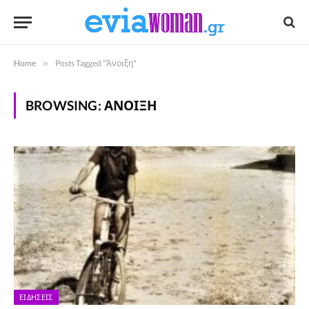
Home
»
Posts Tagged "Άνοιξη"
BROWSING:
ΆΝΟΙΞΗ
ΕΙΔΉΣΕΙΣ