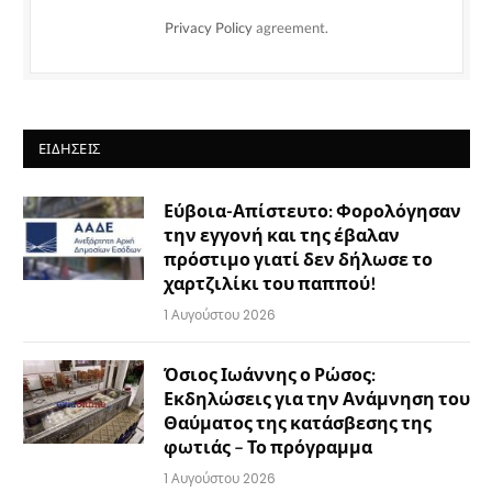
Privacy Policy
agreement.
ΕΙΔΉΣΕΙΣ
Εύβοια-Απίστευτο: Φορολόγησαν
την εγγονή και της έβαλαν
πρόστιμο γιατί δεν δήλωσε το
χαρτζιλίκι του παππού!
1 Αυγούστου 2026
Όσιος Ιωάννης ο Ρώσος:
Εκδηλώσεις για την Ανάμνηση του
Θαύματος της κατάσβεσης της
φωτιάς – Το πρόγραμμα
1 Αυγούστου 2026