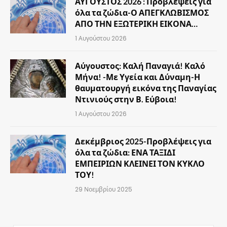
ΑΥΓΟΥΣΤΟΣ 2026 : Προβλέψεις για
όλα τα ζώδια-Ο ΑΠΕΓΚΛΩΒΙΣΜΟΣ
ΑΠΟ ΤΗΝ ΕΞΩΤΕΡΙΚΗ ΕΙΚΟΝΑ…
1 Αυγούστου 2026
Αύγουστος: Καλή Παναγιά! Καλό
Μήνα! -Με Υγεία και Δύναμη-Η
θαυματουργή εικόνα της Παναγίας
Ντινιούς στην Β. Εύβοια!
1 Αυγούστου 2026
Δεκέμβριος 2025-Προβλέψεις για
όλα τα ζώδια: ΕΝΑ ΤΑΞΙΔΙ
ΕΜΠΕΙΡΙΩΝ ΚΛΕΙΝΕΙ ΤΟΝ ΚΥΚΛΟ
ΤΟΥ!
29 Νοεμβρίου 2025