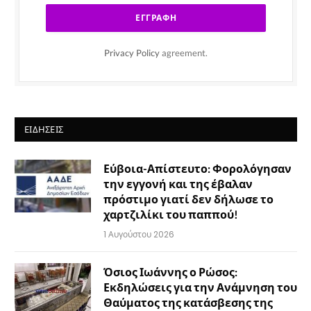
Privacy Policy
agreement.
ΕΙΔΉΣΕΙΣ
Εύβοια-Απίστευτο: Φορολόγησαν
την εγγονή και της έβαλαν
πρόστιμο γιατί δεν δήλωσε το
χαρτζιλίκι του παππού!
1 Αυγούστου 2026
Όσιος Ιωάννης ο Ρώσος:
Εκδηλώσεις για την Ανάμνηση του
Θαύματος της κατάσβεσης της