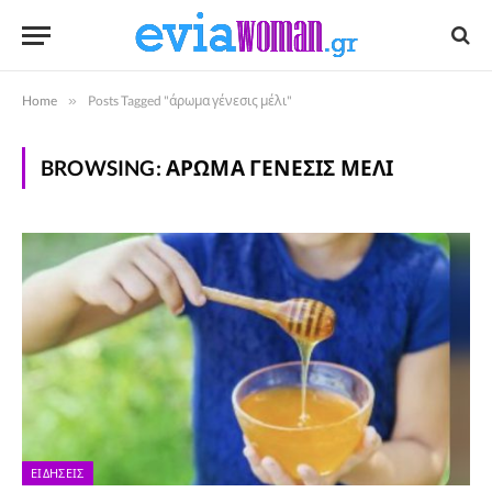
Home
»
Posts Tagged "άρωμα γένεσις μέλι"
BROWSING:
ΆΡΩΜΑ ΓΈΝΕΣΙΣ ΜΈΛΙ
ΕΙΔΉΣΕΙΣ