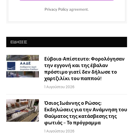
Privacy Policy
agreement.
ΕΙΔΉΣΕΙΣ
Εύβοια-Απίστευτο: Φορολόγησαν
την εγγονή και της έβαλαν
πρόστιμο γιατί δεν δήλωσε το
χαρτζιλίκι του παππού!
1 Αυγούστου 2026
Όσιος Ιωάννης ο Ρώσος:
Εκδηλώσεις για την Ανάμνηση του
Θαύματος της κατάσβεσης της
φωτιάς – Το πρόγραμμα
1 Αυγούστου 2026