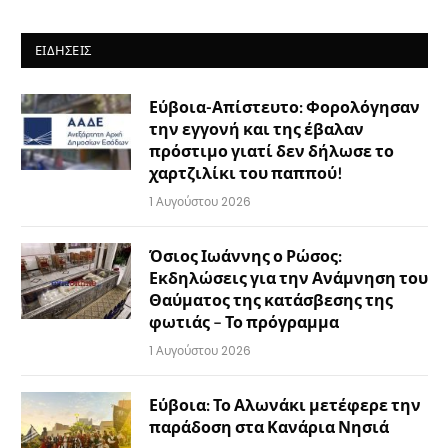
ΕΙΔΉΣΕΙΣ
Εύβοια-Απίστευτο: Φορολόγησαν
την εγγονή και της έβαλαν
πρόστιμο γιατί δεν δήλωσε το
χαρτζιλίκι του παππού!
1 Αυγούστου 2026
Όσιος Ιωάννης ο Ρώσος:
Εκδηλώσεις για την Ανάμνηση του
Θαύματος της κατάσβεσης της
φωτιάς – Το πρόγραμμα
1 Αυγούστου 2026
Εύβοια: Το Αλωνάκι μετέφερε την
παράδοση στα Κανάρια Νησιά