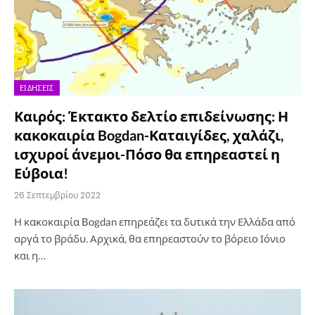
ΕΙΔΉΣΕΙΣ
Καιρός: Έκτακτο δελτίο επιδείνωσης: Η
κακοκαιρία Bogdan-Καταιγίδες, χαλάζι,
ισχυροί άνεμοι-Πόσο θα επηρεαστεί η
Εύβοια!
26 Σεπτεμβρίου 2022
Η κακοκαιρία Bogdan επηρεάζει τα δυτικά την Ελλάδα από
αργά το βράδυ. Αρχικά, θα επηρεαστούν το βόρειο Ιόνιο
και η…