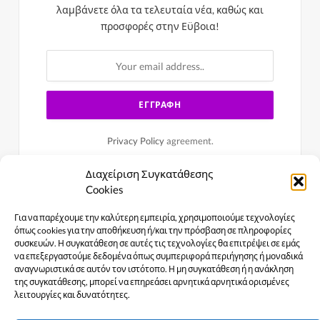
λαμβάνετε όλα τα τελευταία νέα, καθώς και
προσφορές στην Εϋβοια!
Privacy Policy
agreement.
Διαχείριση Συγκατάθεσης
Cookies
Για να παρέχουμε την καλύτερη εμπειρία, χρησιμοποιούμε τεχνολογίες
όπως cookies για την αποθήκευση ή/και την πρόσβαση σε πληροφορίες
συσκευών. Η συγκατάθεση σε αυτές τις τεχνολογίες θα επιτρέψει σε εμάς
να επεξεργαστούμε δεδομένα όπως συμπεριφορά περιήγησης ή μοναδικά
αναγνωριστικά σε αυτόν τον ιστότοπο. Η μη συγκατάθεση ή η ανάκληση
της συγκατάθεσης, μπορεί να επηρεάσει αρνητικά αρνητικά ορισμένες
λειτουργίες και δυνατότητες.