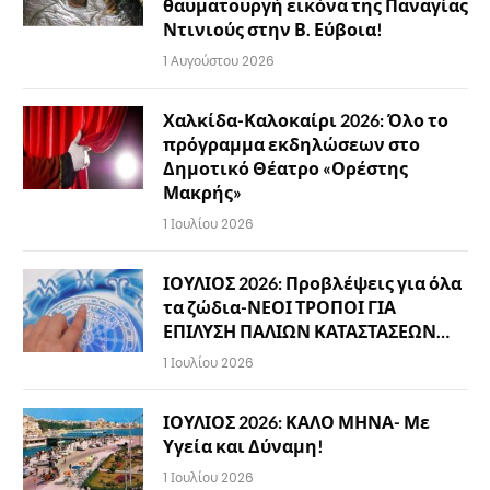
θαυματουργή εικόνα της Παναγίας
Ντινιούς στην Β. Εύβοια!
1 Αυγούστου 2026
Χαλκίδα-Καλοκαίρι 2026: Όλο το
πρόγραμμα εκδηλώσεων στο
Δημοτικό Θέατρο «Ορέστης
Μακρής»
1 Ιουλίου 2026
ΙΟΥΛΙΟΣ 2026: Προβλέψεις για όλα
τα ζώδια-ΝΕΟΙ ΤΡΟΠΟΙ ΓΙΑ
ΕΠΙΛΥΣΗ ΠΑΛΙΩΝ ΚΑΤΑΣΤΑΣΕΩΝ…
1 Ιουλίου 2026
ΙΟΥΛΙΟΣ 2026: ΚΑΛΟ ΜΗΝΑ- Με
Υγεία και Δύναμη!
1 Ιουλίου 2026