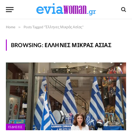
Home
»
Posts Tagged "Έλληνες Μικράς Ασίας"
BROWSING:
ΈΛΛΗΝΕΣ ΜΙΚΡΆΣ ΑΣΊΑΣ
ΕΙΔΉΣΕΙΣ