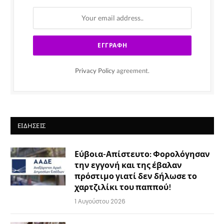
Privacy Policy
agreement.
ΕΙΔΉΣΕΙΣ
Εύβοια-Απίστευτο: Φορολόγησαν
την εγγονή και της έβαλαν
πρόστιμο γιατί δεν δήλωσε το
χαρτζιλίκι του παππού!
1 Αυγούστου 2026