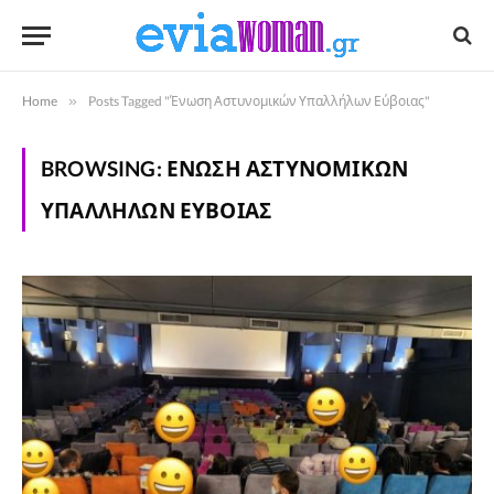
Home
»
Posts Tagged "Ένωση Αστυνομικών Υπαλλήλων Εύβοιας"
BROWSING:
ΈΝΩΣΗ ΑΣΤΥΝΟΜΙΚΏΝ
ΥΠΑΛΛΉΛΩΝ ΕΎΒΟΙΑΣ