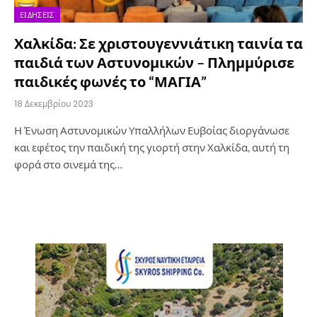
ΕΙΔΉΣΕΙΣ
Χαλκίδα: Σε χριστουγεννιάτικη ταινία τα
παιδιά των Αστυνομικών – Πλημμύρισε
παιδικές φωνές το “ΜΑΓΙΑ”
18 Δεκεμβρίου 2023
Η Ένωση Αστυνομικών Υπαλλήλων Ευβοίας διοργάνωσε
και εφέτος την παιδική της γιορτή στην Χαλκίδα, αυτή τη
φορά στο σινεμά της…