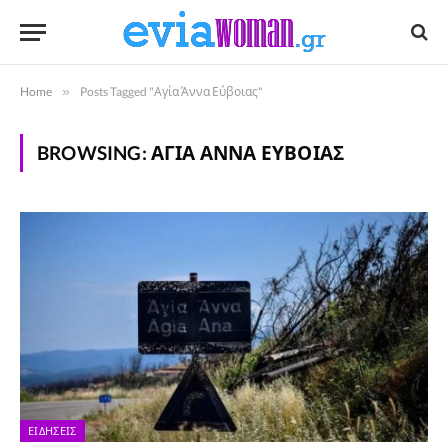
Home
»
Posts Tagged "Αγία Άννα Εύβοιας"
BROWSING:
ΑΓΊΑ ΆΝΝΑ ΕΎΒΟΙΑΣ
ΕΙΔΉΣΕΙΣ