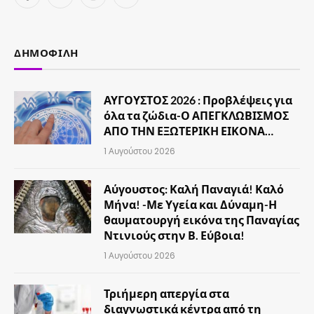
Facebook
X
Instagram
YouTube
(Twitter)
ΔΗΜΟΦΙΛΉ
ΑΥΓΟΥΣΤΟΣ 2026 : Προβλέψεις για
όλα τα ζώδια-Ο ΑΠΕΓΚΛΩΒΙΣΜΟΣ
ΑΠΟ ΤΗΝ ΕΞΩΤΕΡΙΚΗ ΕΙΚΟΝΑ…
1 Αυγούστου 2026
Αύγουστος: Καλή Παναγιά! Καλό
Μήνα! -Με Υγεία και Δύναμη-Η
θαυματουργή εικόνα της Παναγίας
Ντινιούς στην Β. Εύβοια!
1 Αυγούστου 2026
Τριήμερη απεργία στα
διαγνωστικά κέντρα από τη