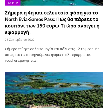
ΕΙΔΉΣΕΙΣ
Σήμερα η 4η και τελευταία φάση για το
North Evia-Samos Pass: Πώς θα πάρετε το
κουπόνι των 150 ευρώ-Τί ώρα ανοίγει η
εφαρμογή!
26 Σεπτεμβρίου 2022
Σήμερα τέθηκε σε λειτουργία και πάλι στις 12 το μεσημέρι,
όπως και τις προηγούμενες φορές η πλατφόρμα του
vouchers.gov.gr για…