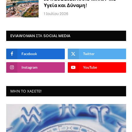
Υγεία και Δύναμη!
1 Ιουλίου 2026
EVIAWOMAN ΣΤΑ SOCIAL MEDIA
Facebook
Twitter
Instagram
YouTube
ΜΗΝ ΤΟ ΧΆΣΕΤΕ!