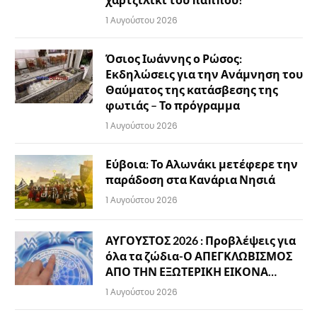
1 Αυγούστου 2026
Όσιος Ιωάννης ο Ρώσος:
Εκδηλώσεις για την Ανάμνηση του
Θαύματος της κατάσβεσης της
φωτιάς – Το πρόγραμμα
1 Αυγούστου 2026
Εύβοια: Το Αλωνάκι μετέφερε την
παράδοση στα Κανάρια Νησιά
1 Αυγούστου 2026
ΑΥΓΟΥΣΤΟΣ 2026 : Προβλέψεις για
όλα τα ζώδια-Ο ΑΠΕΓΚΛΩΒΙΣΜΟΣ
ΑΠΟ ΤΗΝ ΕΞΩΤΕΡΙΚΗ ΕΙΚΟΝΑ…
1 Αυγούστου 2026