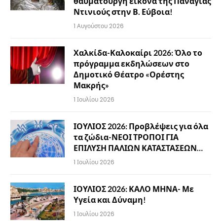
θαυματουργή εικόνα της Παναγίας
Ντινιούς στην Β. Εύβοια!
1 Αυγούστου 2026
Χαλκίδα-Καλοκαίρι 2026: Όλο το
πρόγραμμα εκδηλώσεων στο
Δημοτικό Θέατρο «Ορέστης
Μακρής»
1 Ιουλίου 2026
ΙΟΥΛΙΟΣ 2026: Προβλέψεις για όλα
τα ζώδια-ΝΕΟΙ ΤΡΟΠΟΙ ΓΙΑ
ΕΠΙΛΥΣΗ ΠΑΛΙΩΝ ΚΑΤΑΣΤΑΣΕΩΝ…
1 Ιουλίου 2026
ΙΟΥΛΙΟΣ 2026: ΚΑΛΟ ΜΗΝΑ- Με
Υγεία και Δύναμη!
1 Ιουλίου 2026