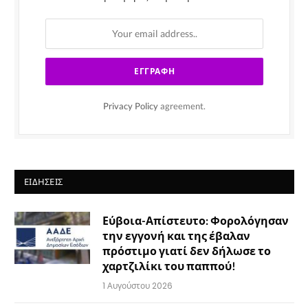
Privacy Policy
agreement.
ΕΙΔΉΣΕΙΣ
Εύβοια-Απίστευτο: Φορολόγησαν
την εγγονή και της έβαλαν
πρόστιμο γιατί δεν δήλωσε το
χαρτζιλίκι του παππού!
1 Αυγούστου 2026