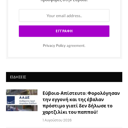
Privacy Policy
agreement.
ΕΙΔΉΣΕΙΣ
Εύβοια-Απίστευτο: Φορολόγησαν
την εγγονή και της έβαλαν
πρόστιμο γιατί δεν δήλωσε το
χαρτζιλίκι του παππού!
1 Αυγούστου 2026