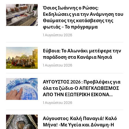
Όσιος Ιωάννης ο Ρώσος:
Εκδηλώσεις για την Ανάμνηση του
Θαύματος της κατάσβεσης της
φωτιάς – Το πρόγραμμα
1 Αυγούστου 2026
Εύβοια: Το Αλωνάκι μετέφερε την
παράδοση στα Κανάρια Νησιά
1 Αυγούστου 2026
ΑΥΓΟΥΣΤΟΣ 2026 : Προβλέψεις για
όλα τα ζώδια-Ο ΑΠΕΓΚΛΩΒΙΣΜΟΣ
ΑΠΟ ΤΗΝ ΕΞΩΤΕΡΙΚΗ ΕΙΚΟΝΑ…
1 Αυγούστου 2026
Αύγουστος: Καλή Παναγιά! Καλό
Μήνα! -Με Υγεία και Δύναμη-Η