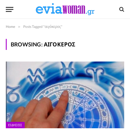
Home
»
Posts Tagged "αιγόκερος"
BROWSING:
ΑΙΓΌΚΕΡΟΣ
ΕΙΔΉΣΕΙΣ