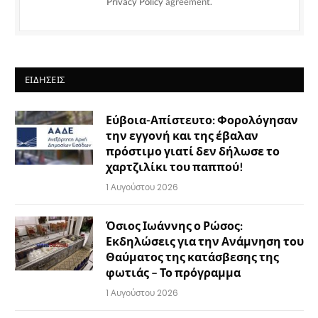
Privacy Policy
agreement.
ΕΙΔΉΣΕΙΣ
Εύβοια-Απίστευτο: Φορολόγησαν
την εγγονή και της έβαλαν
πρόστιμο γιατί δεν δήλωσε το
χαρτζιλίκι του παππού!
1 Αυγούστου 2026
Όσιος Ιωάννης ο Ρώσος:
Εκδηλώσεις για την Ανάμνηση του
Θαύματος της κατάσβεσης της
φωτιάς – Το πρόγραμμα
1 Αυγούστου 2026