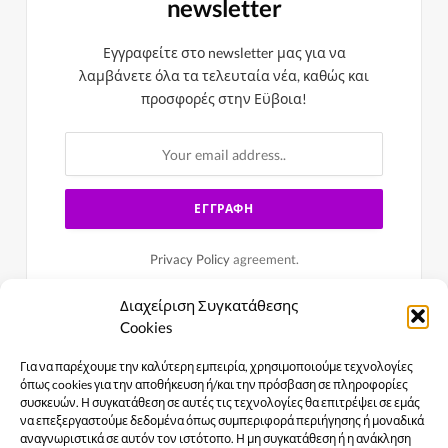
newsletter
Εγγραφείτε στο newsletter μας για να
λαμβάνετε όλα τα τελευταία νέα, καθώς και
προσφορές στην Εϋβοια!
Privacy Policy
agreement.
Διαχείριση Συγκατάθεσης
Cookies
Για να παρέχουμε την καλύτερη εμπειρία, χρησιμοποιούμε τεχνολογίες
όπως cookies για την αποθήκευση ή/και την πρόσβαση σε πληροφορίες
συσκευών. Η συγκατάθεση σε αυτές τις τεχνολογίες θα επιτρέψει σε εμάς
να επεξεργαστούμε δεδομένα όπως συμπεριφορά περιήγησης ή μοναδικά
αναγνωριστικά σε αυτόν τον ιστότοπο. Η μη συγκατάθεση ή η ανάκληση