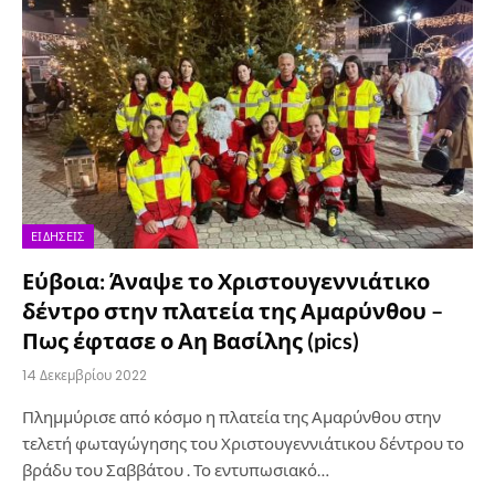
ΕΙΔΉΣΕΙΣ
Εύβοια: Άναψε το Χριστουγεννιάτικο
δέντρο στην πλατεία της Αμαρύνθου –
Πως έφτασε ο Αη Βασίλης (pics)
14 Δεκεμβρίου 2022
Πλημμύρισε από κόσμο η πλατεία της Αμαρύνθου στην
τελετή φωταγώγησης του Χριστουγεννιάτικου δέντρου το
βράδυ του Σαββάτου . Το εντυπωσιακό…