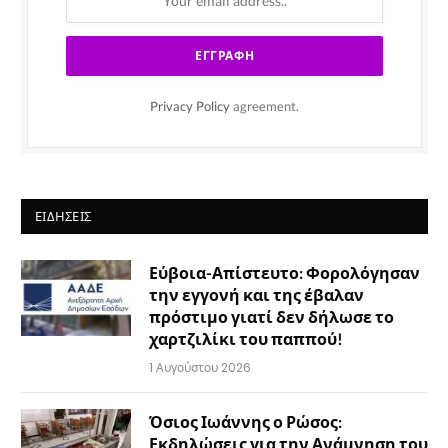
Privacy Policy
agreement.
ΕΙΔΉΣΕΙΣ
Εύβοια-Απίστευτο: Φορολόγησαν
την εγγονή και της έβαλαν
πρόστιμο γιατί δεν δήλωσε το
χαρτζιλίκι του παππού!
1 Αυγούστου 2026
Όσιος Ιωάννης ο Ρώσος:
Εκδηλώσεις για την Ανάμνηση του